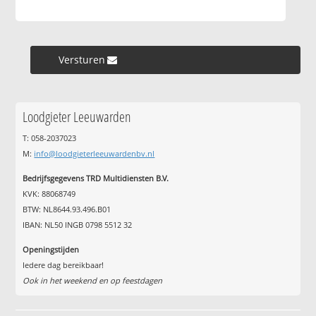
Versturen »
Loodgieter Leeuwarden
T: 058-2037023
M:
info@loodgieterleeuwardenbv.nl
Bedrijfsgegevens TRD Multidiensten B.V.
KVK: 88068749
BTW: NL8644.93.496.B01
IBAN: NL50 INGB 0798 5512 32
Openingstijden
Iedere dag bereikbaar!
Ook in het weekend en op feestdagen