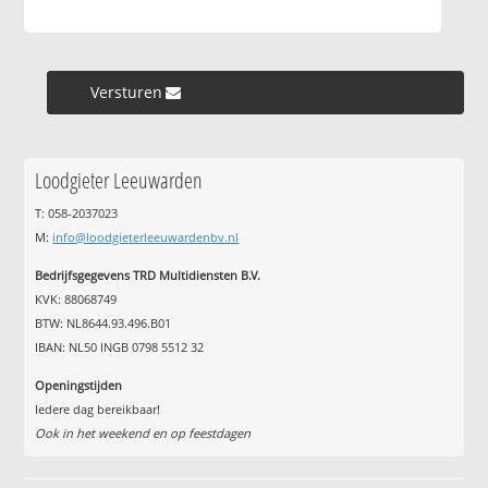
Versturen »
Loodgieter Leeuwarden
T: 058-2037023
M:
info@loodgieterleeuwardenbv.nl
Bedrijfsgegevens TRD Multidiensten B.V.
KVK: 88068749
BTW: NL8644.93.496.B01
IBAN: NL50 INGB 0798 5512 32
Openingstijden
Iedere dag bereikbaar!
Ook in het weekend en op feestdagen