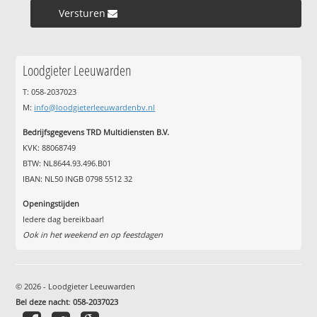
Versturen »
Loodgieter Leeuwarden
T: 058-2037023
M:
info@loodgieterleeuwardenbv.nl
Bedrijfsgegevens TRD Multidiensten B.V.
KVK: 88068749
BTW: NL8644.93.496.B01
IBAN: NL50 INGB 0798 5512 32
Openingstijden
Iedere dag bereikbaar!
Ook in het weekend en op feestdagen
© 2026 - Loodgieter Leeuwarden
Bel deze nacht
:
058-2037023