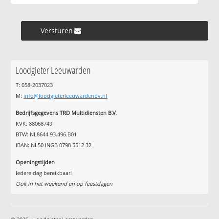
Versturen »
Loodgieter Leeuwarden
T: 058-2037023
M:
info@loodgieterleeuwardenbv.nl
Bedrijfsgegevens TRD Multidiensten B.V.
KVK: 88068749
BTW: NL8644.93.496.B01
IBAN: NL50 INGB 0798 5512 32
Openingstijden
Iedere dag bereikbaar!
Ook in het weekend en op feestdagen