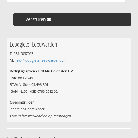
Versturen »
Loodgieter Leeuwarden
T: 058-2037023
M:
info@loodgieterleeuwardenbv.nl
Bedrijfsgegevens TRD Multidiensten B.V.
KVK: 88068749
BTW: NL8644.93.496.B01
IBAN: NL50 INGB 0798 5512 32
Openingstijden
Iedere dag bereikbaar!
Ook in het weekend en op feestdagen