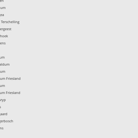
ten
idum
gea
 Terschelling
tergeest
thoek
zens
rum
naldum
nsum
sum Friesland
dum
dum Friesland
sryp
s
gaard
gerbosch
ins