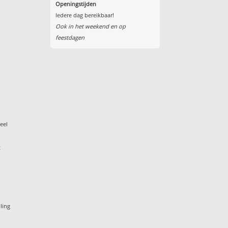
Openingstijden
Iedere dag bereikbaar!
Ook in het weekend en op
feestdagen
eel
t
ling