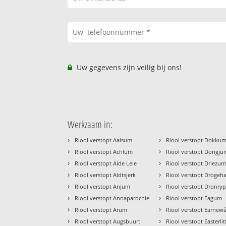
Uw gegevens zijn veilig bij ons!
Werkzaam in:
›
›
Riool verstopt Aalsum
Riool verstopt Dokku
›
›
Riool verstopt Achlum
Riool verstopt Dongju
›
›
Riool verstopt Alde Leie
Riool verstopt Driezu
›
›
Riool verstopt Aldtsjerk
Riool verstopt Droge
›
›
Riool verstopt Anjum
Riool verstopt Dronry
›
›
Riool verstopt Annaparochie
Riool verstopt Eagum
›
›
Riool verstopt Arum
Riool verstopt Earnew
›
›
Riool verstopt Augsbuurt
Riool verstopt Easterli