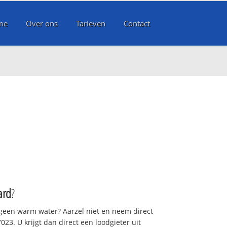
me
Over ons
Tarieven
Contact
ard
?
 geen warm water? Aarzel niet en neem direct
23. U krijgt dan direct een loodgieter uit