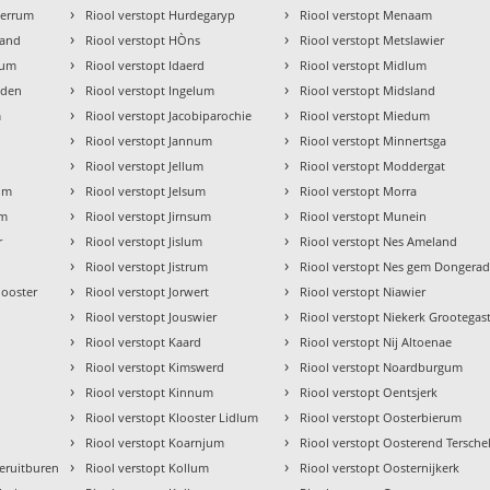
›
›
ierrum
Riool verstopt Hurdegaryp
Riool verstopt Menaam
›
›
land
Riool verstopt HÒns
Riool verstopt Metslawier
›
›
rum
Riool verstopt Idaerd
Riool verstopt Midlum
›
›
lden
Riool verstopt Ingelum
Riool verstopt Midsland
›
›
m
Riool verstopt Jacobiparochie
Riool verstopt Miedum
›
›
Riool verstopt Jannum
Riool verstopt Minnertsga
›
›
m
Riool verstopt Jellum
Riool verstopt Moddergat
›
›
rum
Riool verstopt Jelsum
Riool verstopt Morra
›
›
um
Riool verstopt Jirnsum
Riool verstopt Munein
›
›
r
Riool verstopt Jislum
Riool verstopt Nes Ameland
›
›
Riool verstopt Jistrum
Riool verstopt Nes gem Dongerad
›
›
looster
Riool verstopt Jorwert
Riool verstopt Niawier
›
›
Riool verstopt Jouswier
Riool verstopt Niekerk Grootegas
›
›
m
Riool verstopt Kaard
Riool verstopt Nij Altoenae
›
›
Riool verstopt Kimswerd
Riool verstopt Noardburgum
›
›
Riool verstopt Kinnum
Riool verstopt Oentsjerk
›
›
Riool verstopt Klooster Lidlum
Riool verstopt Oosterbierum
›
›
Riool verstopt Koarnjum
Riool verstopt Oosterend Terschel
›
›
eruitburen
Riool verstopt Kollum
Riool verstopt Oosternijkerk