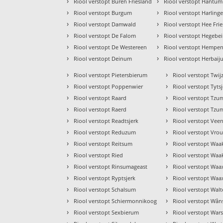
›
›
Riool verstopt Buren Friesland
Riool verstopt Hantu
›
›
Riool verstopt Burgum
Riool verstopt Harling
›
›
Riool verstopt Damwald
Riool verstopt Hee Fri
›
›
Riool verstopt De Falom
Riool verstopt Hegebe
›
›
Riool verstopt De Westereen
Riool verstopt Hempe
›
›
Riool verstopt Deinum
Riool verstopt Herbai
›
›
Riool verstopt Pietersbierum
Riool verstopt Twij
›
›
Riool verstopt Poppenwier
Riool verstopt Tyts
›
›
Riool verstopt Raard
Riool verstopt Tzu
›
›
Riool verstopt Raerd
Riool verstopt Tz
›
›
Riool verstopt Readtsjerk
Riool verstopt Vee
›
›
Riool verstopt Reduzum
Riool verstopt Vr
›
›
Riool verstopt Reitsum
Riool verstopt Waa
›
›
Riool verstopt Ried
Riool verstopt Waa
›
›
Riool verstopt Rinsumageast
Riool verstopt Waa
›
›
Riool verstopt Ryptsjerk
Riool verstopt Wa
›
›
Riool verstopt Schalsum
Riool verstopt Wal
›
›
Riool verstopt Schiermonnikoog
Riool verstopt Wân
›
›
Riool verstopt Sexbierum
Riool verstopt Wars