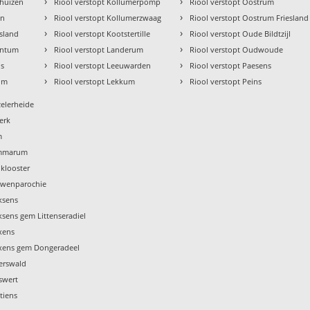
›
›
mhuizen
Riool verstopt Kollumerpomp
Riool verstopt Oostrum
›
›
en
Riool verstopt Kollumerzwaag
Riool verstopt Oostrum Friesland
›
›
esland
Riool verstopt Kootstertille
Riool verstopt Oude Bildtzijl
›
›
intum
Riool verstopt Landerum
Riool verstopt Oudwoude
›
›
ns
Riool verstopt Leeuwarden
Riool verstopt Paesens
›
›
jum
Riool verstopt Lekkum
Riool verstopt Peins
zelerheide
jerk
m
ummarum
nklooster
ouwenparochie
ksens
ksens gem Littenseradiel
xens
axens gem Dongeradeel
terswald
swert
tiens