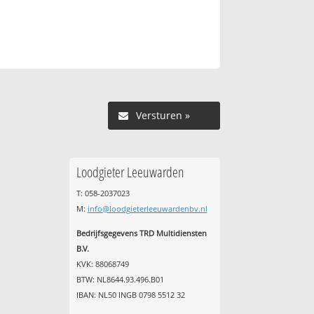
Versturen »
Loodgieter Leeuwarden
T: 058-2037023
M:
info@loodgieterleeuwardenbv.nl
Bedrijfsgegevens TRD Multidiensten
B.V.
KVK: 88068749
BTW: NL8644.93.496.B01
IBAN: NL50 INGB 0798 5512 32