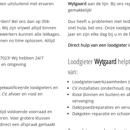
ken uitsluitend met ervaren
Wytgaard
aan de lijn. Bij ons re
gemakkelijk!
arden? Bel ons dan op 058-
Dus heeft u problemen met leid
Wij zijn vrijwel altijd binnen
snel hulp, bel ons. Onze loodgi
ewerkers kunnen alle lekkages,
jaar en zijn elke dag bij u in d
en no time oplossen. Altijd
Direct hulp van een loodgieter 
7023! Wij hebben 24/7
Loodgieter
Wytgaard
helpt
n en omgeving
van:
Loodgieterswerkzaamheden (w
ekwalificeerde loodgieters en
CV installaties (onderhoud, (
CV, afvoer en riool en
Riool (binnen en buiten) en a
vervanging
Dak(spoed)reparaties en verv
ijd voldoende voorraad en
Dakgoten reparatie en scho
ren. Voor grotere klussen
 direct een afspraak gemaakt