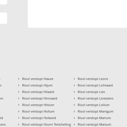
›
›
m
Riool verstopt Hiaure
Riool verstopt Leons
›
›
m
Riool verstopt Hijum
Riool verstopt Lichtaard
›
›
m
Riool verstopt Hilaard
Riool verstopt Lies
›
›
ham
Riool verstopt Hinnaard
Riool verstopt Lioessens
›
›
p
Riool verstopt Hitzum
Riool verstopt Lollum
›
›
Riool verstopt Hollum
Riool verstopt Mantgum
›
›
âld
Riool verstopt Holwerd
Riool verstopt Marrum
›
›
ttens
Riool verstopt Hoorn Terschelling
Riool verstopt Marsum