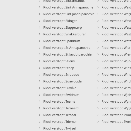
›
›
Riool verstopt Sibrandahus
Riool verstopt War
›
›
Riool verstopt Sint Annaparochie
Riool verstopt We
›
›
Riool verstopt Sint Jacobiparochie
Riool verstopt Wer
›
›
Riool verstopt Skingen
Riool verstopt West
›
›
Riool verstopt Slappeterp
Riool verstopt Wes
›
›
Riool verstopt Snakkerburen
Riool verstopt Wes
›
›
Riool verstopt Spannum
Riool verstopt Wet
›
›
Riool verstopt St Annaparochie
Riool verstopt Wier
›
›
Riool verstopt St Jacobiparochie
Riool verstopt Wie
›
›
Riool verstopt Stiens
Riool verstopt Wij
›
›
Riool verstopt Striep
Riool verstopt Wi
›
›
Riool verstopt Stroobos
Riool verstopt Win
›
›
Riool verstopt Suawoude
Riool verstopt Wir
›
›
Riool verstopt Suwâld
Riool verstopt Wir
›
›
Riool verstopt Swichum
Riool verstopt Wjel
›
›
Riool verstopt Teerns
Riool verstopt Wyn
›
›
Riool verstopt Ternaard
Riool verstopt Wyt
›
›
Riool verstopt Tersoal
Riool verstopt Zwa
›
›
Riool verstopt Triemen
Riool verstopt Zwe
›
Riool verstopt Twijzel