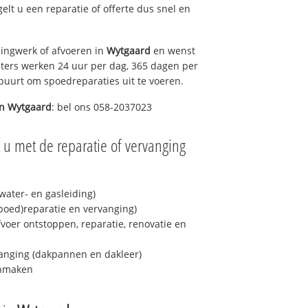
gelt u een reparatie of offerte dus snel en
ingwerk of afvoeren in
Wytgaard
en wenst
eters werken 24 uur per dag, 365 dagen per
e buurt om spoedreparaties uit te voeren.
in
Wytgaard
: bel ons 058-2037023
 u met de reparatie of vervanging
ater- en gasleiding)
spoed)reparatie en vervanging)
fvoer ontstoppen, reparatie, renovatie en
anging (dakpannen en dakleer)
onmaken