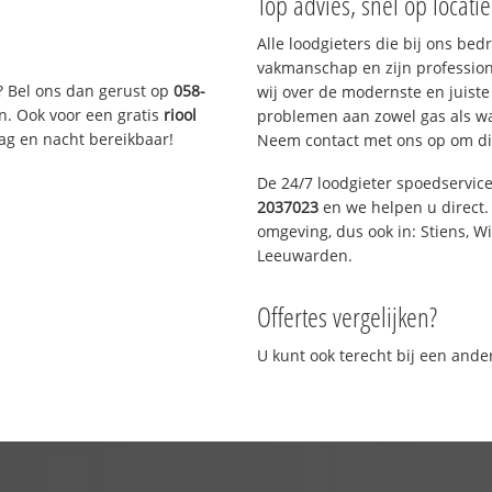
Top advies, snel op locati
Alle loodgieters die bij ons be
vakmanschap en zijn profession
? Bel ons dan gerust op
058-
wij over de modernste en juist
n. Ook voor een gratis
riool
problemen aan zowel gas als wat
Dag en nacht bereikbaar!
Neem contact met ons op om di
De 24/7 loodgieter spoedservic
2037023
en we helpen u direct. 
omgeving, dus ook in: Stiens, W
Leeuwarden.
Offertes vergelijken?
U kunt ook terecht bij een and