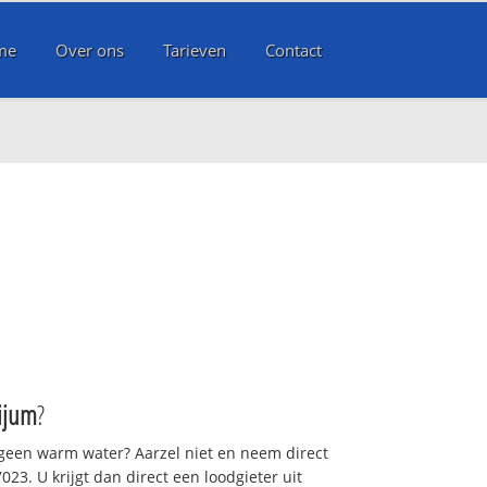
me
Over ons
Tarieven
Contact
m
ijum
?
 geen warm water? Aarzel niet en neem direct
23. U krijgt dan direct een loodgieter uit