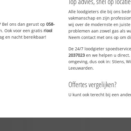
Top advies, snel op locati
Alle loodgieters die bij ons be
vakmanschap en zijn profession
? Bel ons dan gerust op
058-
wij over de modernste en juist
n. Ook voor een gratis
riool
problemen aan zowel gas als wat
Dag en nacht bereikbaar!
Neem contact met ons op om di
De 24/7 loodgieter spoedservic
2037023
en we helpen u direct. 
omgeving, dus ook in: Stiens, W
Leeuwarden.
Offertes vergelijken?
U kunt ook terecht bij een and