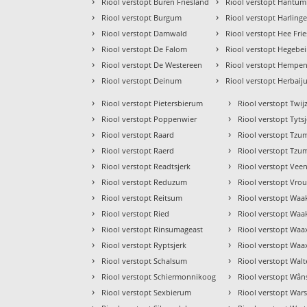
›
›
Riool verstopt Buren Friesland
Riool verstopt Hantu
›
›
Riool verstopt Burgum
Riool verstopt Harling
›
›
Riool verstopt Damwald
Riool verstopt Hee Fri
›
›
Riool verstopt De Falom
Riool verstopt Hegebe
›
›
Riool verstopt De Westereen
Riool verstopt Hempe
›
›
Riool verstopt Deinum
Riool verstopt Herbai
›
›
Riool verstopt Pietersbierum
Riool verstopt Twij
›
›
Riool verstopt Poppenwier
Riool verstopt Tyts
›
›
Riool verstopt Raard
Riool verstopt Tzu
›
›
Riool verstopt Raerd
Riool verstopt Tz
›
›
Riool verstopt Readtsjerk
Riool verstopt Vee
›
›
Riool verstopt Reduzum
Riool verstopt Vr
›
›
Riool verstopt Reitsum
Riool verstopt Waa
›
›
Riool verstopt Ried
Riool verstopt Waa
›
›
Riool verstopt Rinsumageast
Riool verstopt Waa
›
›
Riool verstopt Ryptsjerk
Riool verstopt Wa
›
›
Riool verstopt Schalsum
Riool verstopt Wal
›
›
Riool verstopt Schiermonnikoog
Riool verstopt Wân
›
›
Riool verstopt Sexbierum
Riool verstopt Wars