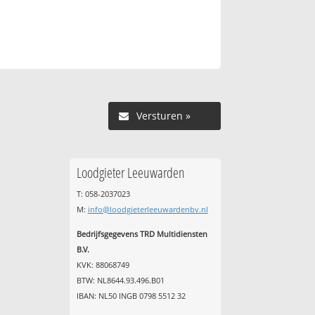
Versturen »
Loodgieter Leeuwarden
T: 058-2037023
M:
info@loodgieterleeuwardenbv.nl
Bedrijfsgegevens TRD Multidiensten
B.V.
KVK: 88068749
BTW: NL8644.93.496.B01
IBAN: NL50 INGB 0798 5512 32