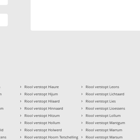
›
›
m
Riool verstopt Hiaure
Riool verstopt Leons
›
›
m
Riool verstopt Hijum
Riool verstopt Lichtaard
›
›
m
Riool verstopt Hilaard
Riool verstopt Lies
›
›
ham
Riool verstopt Hinnaard
Riool verstopt Lioessens
›
›
p
Riool verstopt Hitzum
Riool verstopt Lollum
›
›
Riool verstopt Hollum
Riool verstopt Mantgum
›
›
âld
Riool verstopt Holwerd
Riool verstopt Marrum
›
›
ttens
Riool verstopt Hoorn Terschelling
Riool verstopt Marsum