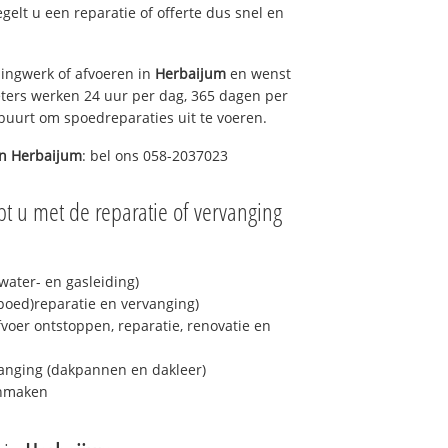
egelt u een reparatie of offerte dus snel en
ingwerk of afvoeren in
Herbaijum
en wenst
eters werken 24 uur per dag, 365 dagen per
e buurt om spoedreparaties uit te voeren.
in
Herbaijum
: bel ons 058-2037023
t u met de reparatie of vervanging
ater- en gasleiding)
spoed)reparatie en vervanging)
fvoer ontstoppen, reparatie, renovatie en
anging (dakpannen en dakleer)
onmaken