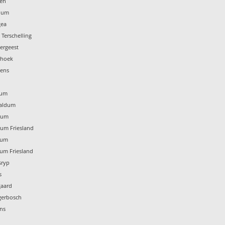
ten
idum
gea
 Terschelling
tergeest
thoek
zens
rum
naldum
nsum
sum Friesland
dum
dum Friesland
sryp
s
gaard
gerbosch
ins