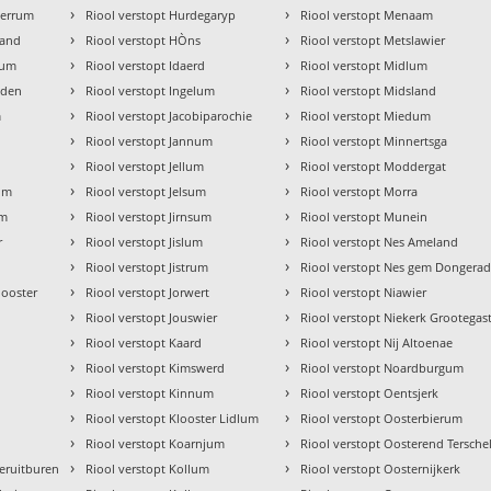
›
›
ierrum
Riool verstopt Hurdegaryp
Riool verstopt Menaam
›
›
land
Riool verstopt HÒns
Riool verstopt Metslawier
›
›
rum
Riool verstopt Idaerd
Riool verstopt Midlum
›
›
lden
Riool verstopt Ingelum
Riool verstopt Midsland
›
›
m
Riool verstopt Jacobiparochie
Riool verstopt Miedum
›
›
Riool verstopt Jannum
Riool verstopt Minnertsga
›
›
m
Riool verstopt Jellum
Riool verstopt Moddergat
›
›
rum
Riool verstopt Jelsum
Riool verstopt Morra
›
›
um
Riool verstopt Jirnsum
Riool verstopt Munein
›
›
r
Riool verstopt Jislum
Riool verstopt Nes Ameland
›
›
Riool verstopt Jistrum
Riool verstopt Nes gem Dongerad
›
›
looster
Riool verstopt Jorwert
Riool verstopt Niawier
›
›
Riool verstopt Jouswier
Riool verstopt Niekerk Grootegas
›
›
m
Riool verstopt Kaard
Riool verstopt Nij Altoenae
›
›
Riool verstopt Kimswerd
Riool verstopt Noardburgum
›
›
Riool verstopt Kinnum
Riool verstopt Oentsjerk
›
›
Riool verstopt Klooster Lidlum
Riool verstopt Oosterbierum
›
›
Riool verstopt Koarnjum
Riool verstopt Oosterend Terschel
›
›
eruitburen
Riool verstopt Kollum
Riool verstopt Oosternijkerk