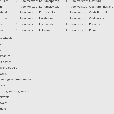
›
›
mhuizen
Riool verstopt Kollumerpomp
Riool verstopt Oostrum
›
›
en
Riool verstopt Kollumerzwaag
Riool verstopt Oostrum Friesland
›
›
esland
Riool verstopt Kootstertille
Riool verstopt Oude Bildtzijl
›
›
intum
Riool verstopt Landerum
Riool verstopt Oudwoude
›
›
ns
Riool verstopt Leeuwarden
Riool verstopt Paesens
›
›
jum
Riool verstopt Lekkum
Riool verstopt Peins
zelerheide
jerk
m
ummarum
nklooster
ouwenparochie
ksens
ksens gem Littenseradiel
xens
axens gem Dongeradeel
terswald
swert
tiens