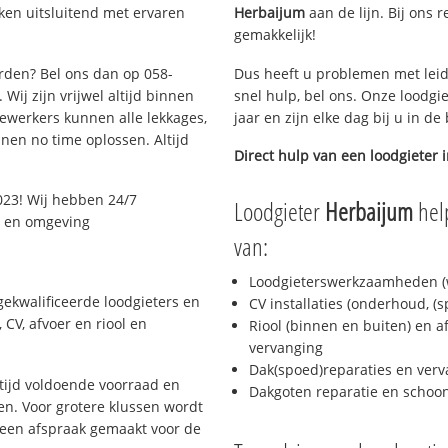
ken uitsluitend met ervaren
Herbaijum
aan de lijn. Bij ons r
gemakkelijk!
arden? Bel ons dan op 058-
Dus heeft u problemen met leid
Wij zijn vrijwel altijd binnen
snel hulp, bel ons. Onze loodgi
ewerkers kunnen alle lekkages,
jaar en zijn elke dag bij u in d
en no time oplossen. Altijd
Direct hulp van een loodgieter 
023! Wij hebben 24/7
Loodgieter
Herbaijum
help
n en omgeving
van:
Loodgieterswerkzaamheden (w
ekwalificeerde loodgieters en
CV installaties (onderhoud, (
CV, afvoer en riool en
Riool (binnen en buiten) en a
vervanging
Dak(spoed)reparaties en verv
ijd voldoende voorraad en
Dakgoten reparatie en scho
n. Voor grotere klussen wordt
 een afspraak gemaakt voor de