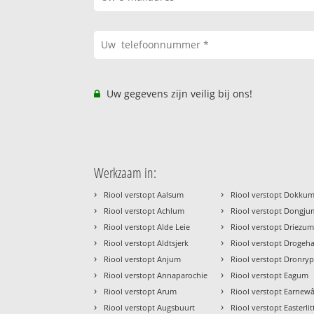
Uw gegevens zijn veilig bij ons!
Werkzaam in:
›
›
Riool verstopt Aalsum
Riool verstopt Dokku
›
›
Riool verstopt Achlum
Riool verstopt Dongju
›
›
Riool verstopt Alde Leie
Riool verstopt Driezu
›
›
Riool verstopt Aldtsjerk
Riool verstopt Droge
›
›
Riool verstopt Anjum
Riool verstopt Dronry
›
›
Riool verstopt Annaparochie
Riool verstopt Eagum
›
›
Riool verstopt Arum
Riool verstopt Earnew
›
›
Riool verstopt Augsbuurt
Riool verstopt Easterli