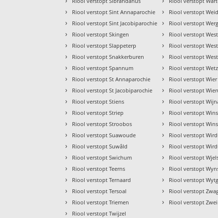
›
›
Riool verstopt Sibrandahus
Riool verstopt War
›
›
Riool verstopt Sint Annaparochie
Riool verstopt We
›
›
Riool verstopt Sint Jacobiparochie
Riool verstopt Wer
›
›
Riool verstopt Skingen
Riool verstopt West
›
›
Riool verstopt Slappeterp
Riool verstopt Wes
›
›
Riool verstopt Snakkerburen
Riool verstopt Wes
›
›
Riool verstopt Spannum
Riool verstopt Wet
›
›
Riool verstopt St Annaparochie
Riool verstopt Wier
›
›
Riool verstopt St Jacobiparochie
Riool verstopt Wie
›
›
Riool verstopt Stiens
Riool verstopt Wij
›
›
Riool verstopt Striep
Riool verstopt Wi
›
›
Riool verstopt Stroobos
Riool verstopt Win
›
›
Riool verstopt Suawoude
Riool verstopt Wir
›
›
Riool verstopt Suwâld
Riool verstopt Wir
›
›
Riool verstopt Swichum
Riool verstopt Wjel
›
›
Riool verstopt Teerns
Riool verstopt Wyn
›
›
Riool verstopt Ternaard
Riool verstopt Wyt
›
›
Riool verstopt Tersoal
Riool verstopt Zwa
›
›
Riool verstopt Triemen
Riool verstopt Zwe
›
Riool verstopt Twijzel