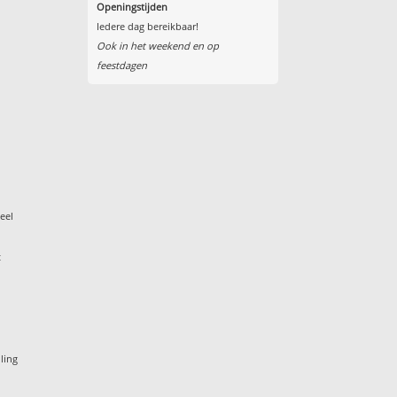
Openingstijden
Iedere dag bereikbaar!
Ook in het weekend en op
feestdagen
eel
t
ling