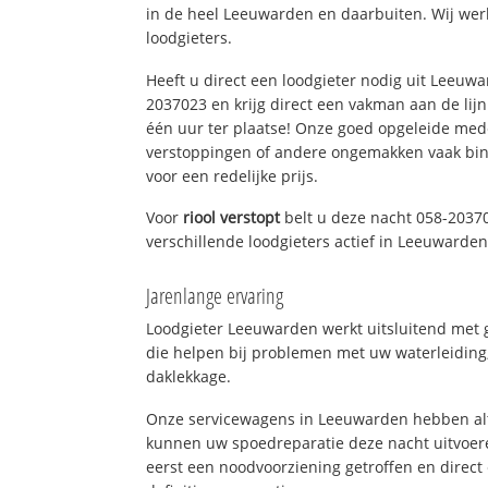
in de heel Leeuwarden en daarbuiten. Wij wer
loodgieters.
Heeft u direct een loodgieter nodig uit Leeuw
2037023 en krijg direct een vakman aan de lijn. 
één uur ter plaatse! Onze goed opgeleide med
verstoppingen of andere ongemakken vaak binn
voor een redelijke prijs.
Voor
riool verstopt
belt u deze nacht 058-2037
verschillende loodgieters actief in Leeuwarde
Jarenlange ervaring
Loodgieter Leeuwarden werkt uitsluitend met g
die helpen bij problemen met uw waterleiding, 
daklekkage.
Onze servicewagens in Leeuwarden hebben alt
kunnen uw spoedreparatie deze nacht uitvoere
eerst een noodvoorziening getroffen en direct