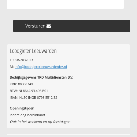
Versturen »
Loodgieter Leeuwarden
T: 058-2037023
M:
info@loodgieterleeuwardenbv.nl
Bedrijfsgegevens TRD Multidiensten B.V.
KVK: 88068749
BTW: NL8644.93.496.B01
IBAN: NL50 INGB 0798 5512 32
Openingstijden
Iedere dag bereikbaar!
Ook in het weekend en op feestdagen