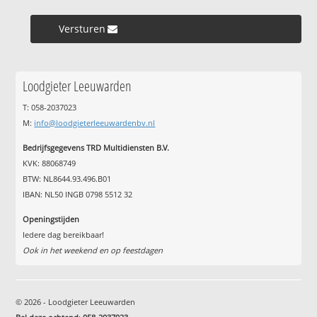
Versturen »
Loodgieter Leeuwarden
T: 058-2037023
M:
info@loodgieterleeuwardenbv.nl
Bedrijfsgegevens TRD Multidiensten B.V.
KVK: 88068749
BTW: NL8644.93.496.B01
IBAN: NL50 INGB 0798 5512 32
Openingstijden
Iedere dag bereikbaar!
Ook in het weekend en op feestdagen
© 2026 - Loodgieter Leeuwarden