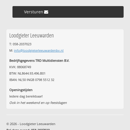
Versturen »
Loodgieter Leeuwarden
T: 058-2037023
M:
info@loodgieterleeuwardenbv.nl
Bedrijfsgegevens TRD Multidiensten B.V.
KVK: 88068749
BTW: NL8644.93.496.B01
IBAN: NL50 INGB 0798 5512 32
Openingstijden
Iedere dag bereikbaar!
Ook in het weekend en op feestdagen
© 2026 - Loodgieter Leeuwarden