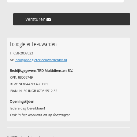
Versturen »
Loodgieter Leeuwarden
T: 058-2037023
M:
info@loodgieterleeuwardenbv.nl
Bedrijfsgegevens TRD Multidiensten B.V.
KVK: 88068749
BTW: NL8644.93.496.B01
IBAN: NL50 INGB 0798 5512 32
Openingstijden
Iedere dag bereikbaar!
Ook in het weekend en op feestdagen