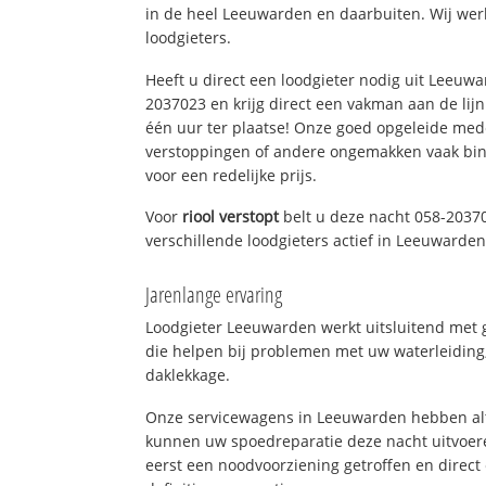
in de heel Leeuwarden en daarbuiten. Wij wer
loodgieters.
Heeft u direct een loodgieter nodig uit Leeuw
2037023 en krijg direct een vakman aan de lijn. 
één uur ter plaatse! Onze goed opgeleide med
verstoppingen of andere ongemakken vaak binn
voor een redelijke prijs.
Voor
riool verstopt
belt u deze nacht 058-2037
verschillende loodgieters actief in Leeuwarde
Jarenlange ervaring
Loodgieter Leeuwarden werkt uitsluitend met g
die helpen bij problemen met uw waterleiding, 
daklekkage.
Onze servicewagens in Leeuwarden hebben alt
kunnen uw spoedreparatie deze nacht uitvoere
eerst een noodvoorziening getroffen en direct