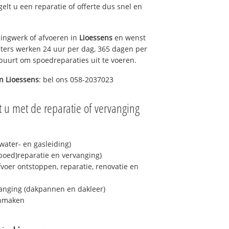
gelt u een reparatie of offerte dus snel en
ingwerk of afvoeren in
Lioessens
en wenst
eters werken 24 uur per dag, 365 dagen per
e buurt om spoedreparaties uit te voeren.
in
Lioessens
: bel ons 058-2037023
 u met de reparatie of vervanging
ater- en gasleiding)
spoed)reparatie en vervanging)
fvoer ontstoppen, reparatie, renovatie en
anging (dakpannen en dakleer)
onmaken