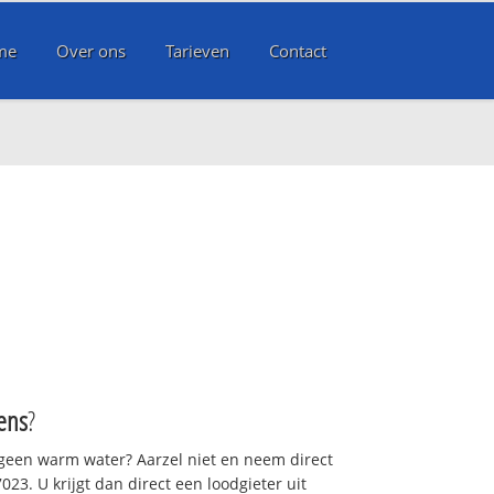
me
Over ons
Tarieven
Contact
ens
?
 geen warm water? Aarzel niet en neem direct
23. U krijgt dan direct een loodgieter uit