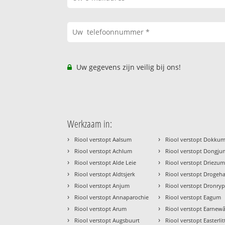
Uw gegevens zijn veilig bij ons!
Werkzaam in:
›
›
Riool verstopt Aalsum
Riool verstopt Dokku
›
›
Riool verstopt Achlum
Riool verstopt Dongju
›
›
Riool verstopt Alde Leie
Riool verstopt Driezu
›
›
Riool verstopt Aldtsjerk
Riool verstopt Droge
›
›
Riool verstopt Anjum
Riool verstopt Dronry
›
›
Riool verstopt Annaparochie
Riool verstopt Eagum
›
›
Riool verstopt Arum
Riool verstopt Earnew
›
›
Riool verstopt Augsbuurt
Riool verstopt Easterli