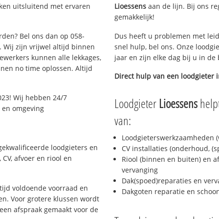
ken uitsluitend met ervaren
Lioessens
aan de lijn. Bij ons re
gemakkelijk!
arden? Bel ons dan op 058-
Dus heeft u problemen met leid
Wij zijn vrijwel altijd binnen
snel hulp, bel ons. Onze loodgi
ewerkers kunnen alle lekkages,
jaar en zijn elke dag bij u in d
en no time oplossen. Altijd
Direct hulp van een loodgieter 
023! Wij hebben 24/7
Loodgieter
Lioessens
helpt
n en omgeving
van:
Loodgieterswerkzaamheden (w
ekwalificeerde loodgieters en
CV installaties (onderhoud, (
CV, afvoer en riool en
Riool (binnen en buiten) en a
vervanging
Dak(spoed)reparaties en verv
ijd voldoende voorraad en
Dakgoten reparatie en scho
n. Voor grotere klussen wordt
 een afspraak gemaakt voor de