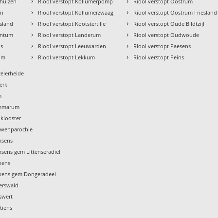
›
›
mhuizen
Riool verstopt Kollumerpomp
Riool verstopt Oostrum
›
›
en
Riool verstopt Kollumerzwaag
Riool verstopt Oostrum Friesland
›
›
esland
Riool verstopt Kootstertille
Riool verstopt Oude Bildtzijl
›
›
intum
Riool verstopt Landerum
Riool verstopt Oudwoude
›
›
ns
Riool verstopt Leeuwarden
Riool verstopt Paesens
›
›
jum
Riool verstopt Lekkum
Riool verstopt Peins
zelerheide
jerk
m
ummarum
nklooster
ouwenparochie
ksens
ksens gem Littenseradiel
xens
axens gem Dongeradeel
terswald
swert
tiens