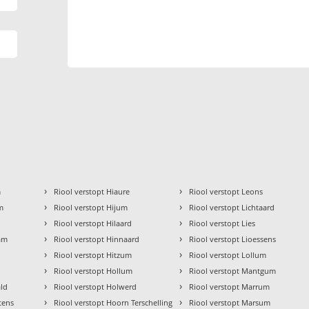
›
›
m
Riool verstopt Hiaure
Riool verstopt Leons
›
›
m
Riool verstopt Hijum
Riool verstopt Lichtaard
›
›
m
Riool verstopt Hilaard
Riool verstopt Lies
›
›
ham
Riool verstopt Hinnaard
Riool verstopt Lioessens
›
›
p
Riool verstopt Hitzum
Riool verstopt Lollum
›
›
Riool verstopt Hollum
Riool verstopt Mantgum
›
›
âld
Riool verstopt Holwerd
Riool verstopt Marrum
›
›
ttens
Riool verstopt Hoorn Terschelling
Riool verstopt Marsum