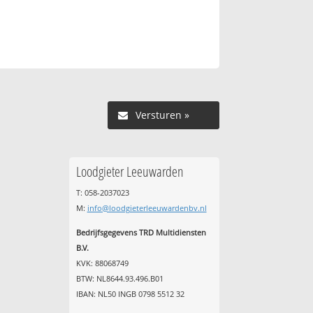
Versturen »
Loodgieter Leeuwarden
T: 058-2037023
M:
info@loodgieterleeuwardenbv.nl
Bedrijfsgegevens TRD Multidiensten
B.V.
KVK: 88068749
BTW: NL8644.93.496.B01
IBAN: NL50 INGB 0798 5512 32