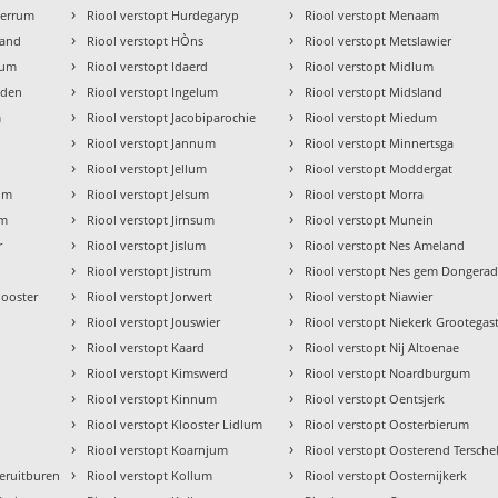
›
›
ierrum
Riool verstopt Hurdegaryp
Riool verstopt Menaam
›
›
land
Riool verstopt HÒns
Riool verstopt Metslawier
›
›
rum
Riool verstopt Idaerd
Riool verstopt Midlum
›
›
lden
Riool verstopt Ingelum
Riool verstopt Midsland
›
›
m
Riool verstopt Jacobiparochie
Riool verstopt Miedum
›
›
Riool verstopt Jannum
Riool verstopt Minnertsga
›
›
m
Riool verstopt Jellum
Riool verstopt Moddergat
›
›
rum
Riool verstopt Jelsum
Riool verstopt Morra
›
›
um
Riool verstopt Jirnsum
Riool verstopt Munein
›
›
r
Riool verstopt Jislum
Riool verstopt Nes Ameland
›
›
Riool verstopt Jistrum
Riool verstopt Nes gem Dongerad
›
›
looster
Riool verstopt Jorwert
Riool verstopt Niawier
›
›
Riool verstopt Jouswier
Riool verstopt Niekerk Grootegas
›
›
m
Riool verstopt Kaard
Riool verstopt Nij Altoenae
›
›
Riool verstopt Kimswerd
Riool verstopt Noardburgum
›
›
Riool verstopt Kinnum
Riool verstopt Oentsjerk
›
›
Riool verstopt Klooster Lidlum
Riool verstopt Oosterbierum
›
›
Riool verstopt Koarnjum
Riool verstopt Oosterend Terschel
›
›
eruitburen
Riool verstopt Kollum
Riool verstopt Oosternijkerk