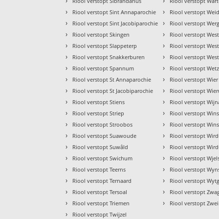
›
›
Riool verstopt Sibrandahus
Riool verstopt War
›
›
Riool verstopt Sint Annaparochie
Riool verstopt We
›
›
Riool verstopt Sint Jacobiparochie
Riool verstopt Wer
›
›
Riool verstopt Skingen
Riool verstopt West
›
›
Riool verstopt Slappeterp
Riool verstopt Wes
›
›
Riool verstopt Snakkerburen
Riool verstopt Wes
›
›
Riool verstopt Spannum
Riool verstopt Wet
›
›
Riool verstopt St Annaparochie
Riool verstopt Wier
›
›
Riool verstopt St Jacobiparochie
Riool verstopt Wie
›
›
Riool verstopt Stiens
Riool verstopt Wij
›
›
Riool verstopt Striep
Riool verstopt Wi
›
›
Riool verstopt Stroobos
Riool verstopt Win
›
›
Riool verstopt Suawoude
Riool verstopt Wir
›
›
Riool verstopt Suwâld
Riool verstopt Wir
›
›
Riool verstopt Swichum
Riool verstopt Wjel
›
›
Riool verstopt Teerns
Riool verstopt Wyn
›
›
Riool verstopt Ternaard
Riool verstopt Wyt
›
›
Riool verstopt Tersoal
Riool verstopt Zwa
›
›
Riool verstopt Triemen
Riool verstopt Zwe
›
Riool verstopt Twijzel