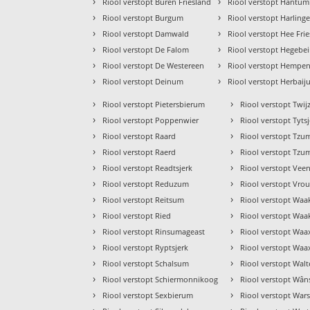
›
›
Riool verstopt Buren Friesland
Riool verstopt Hantu
›
›
Riool verstopt Burgum
Riool verstopt Harling
›
›
Riool verstopt Damwald
Riool verstopt Hee Fri
›
›
Riool verstopt De Falom
Riool verstopt Hegebe
›
›
Riool verstopt De Westereen
Riool verstopt Hempe
›
›
Riool verstopt Deinum
Riool verstopt Herbai
›
›
Riool verstopt Pietersbierum
Riool verstopt Twij
›
›
Riool verstopt Poppenwier
Riool verstopt Tyts
›
›
Riool verstopt Raard
Riool verstopt Tzu
›
›
Riool verstopt Raerd
Riool verstopt Tz
›
›
Riool verstopt Readtsjerk
Riool verstopt Vee
›
›
Riool verstopt Reduzum
Riool verstopt Vr
›
›
Riool verstopt Reitsum
Riool verstopt Waa
›
›
Riool verstopt Ried
Riool verstopt Waa
›
›
Riool verstopt Rinsumageast
Riool verstopt Waa
›
›
Riool verstopt Ryptsjerk
Riool verstopt Wa
›
›
Riool verstopt Schalsum
Riool verstopt Wal
›
›
Riool verstopt Schiermonnikoog
Riool verstopt Wân
›
›
Riool verstopt Sexbierum
Riool verstopt Wars