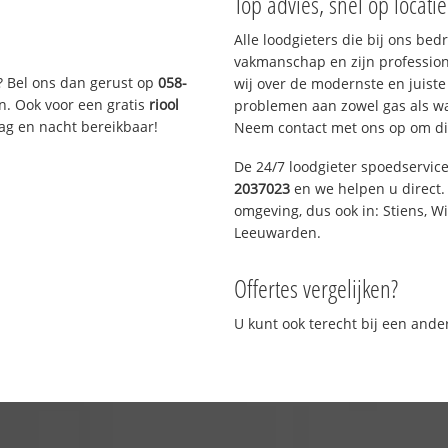
Top advies, snel op locati
Alle loodgieters die bij ons be
vakmanschap en zijn profession
? Bel ons dan gerust op
058-
wij over de modernste en juist
n. Ook voor een gratis
riool
problemen aan zowel gas als wat
Dag en nacht bereikbaar!
Neem contact met ons op om di
De 24/7 loodgieter spoedservic
2037023
en we helpen u direct. 
omgeving, dus ook in: Stiens, W
Leeuwarden.
Offertes vergelijken?
U kunt ook terecht bij een and