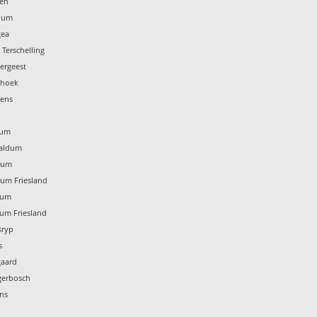
ten
idum
gea
 Terschelling
tergeest
thoek
zens
rum
naldum
nsum
sum Friesland
dum
dum Friesland
sryp
s
gaard
gerbosch
ins