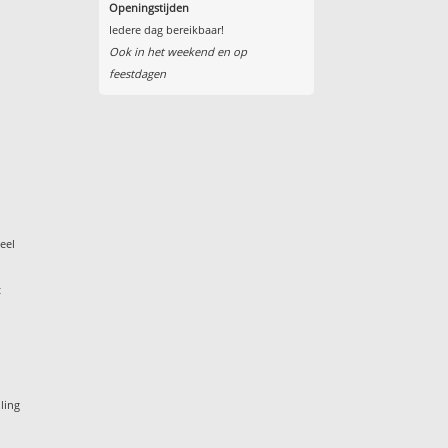
Openingstijden
Iedere dag bereikbaar!
Ook in het weekend en op
feestdagen
eel
t
ling