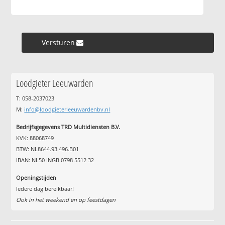
Versturen »
Loodgieter Leeuwarden
T: 058-2037023
M:
info@loodgieterleeuwardenbv.nl
Bedrijfsgegevens TRD Multidiensten B.V.
KVK: 88068749
BTW: NL8644.93.496.B01
IBAN: NL50 INGB 0798 5512 32
Openingstijden
Iedere dag bereikbaar!
Ook in het weekend en op feestdagen