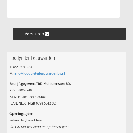
Versturen »
Loodgieter Leeuwarden
T: 058-2037023
M:
info@loodgieterleeuwardenbv.nl
Bedrijfsgegevens TRD Multidiensten B.V.
KVK: 88068749
BTW: NL8644.93.496.B01
IBAN: NL50 INGB 0798 5512 32
Openingstijden
Iedere dag bereikbaar!
Ook in het weekend en op feestdagen