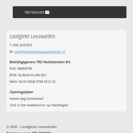
Versturen »
Loodgieter Leeuwarden
T: 058-2037023
M:
info@loodgieterleeuwardenbv.nl
Bedrijfsgegevens TRD Multidiensten B.V.
KVK: 88068749
BTW: NL8644.93.496.B01
IBAN: NL50 INGB 0798 5512 32
Openingstijden
Iedere dag bereikbaar!
Ook in het weekend en op feestdagen
© 2026 - Loodgieter Leeuwarden