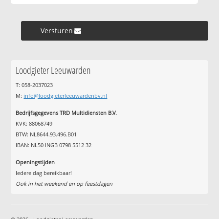
Versturen »
Loodgieter Leeuwarden
T: 058-2037023
M:
info@loodgieterleeuwardenbv.nl
Bedrijfsgegevens TRD Multidiensten B.V.
KVK: 88068749
BTW: NL8644.93.496.B01
IBAN: NL50 INGB 0798 5512 32
Openingstijden
Iedere dag bereikbaar!
Ook in het weekend en op feestdagen