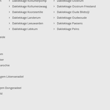
›
›
en
Daklekkage Kollumerpomp
Daklekkage Oostrum
›
›
Daklekkage Kollumerzwaag
Daklekkage Oostrum Friesland
›
›
Daklekkage Kootstertille
Daklekkage Oude Bildtzijl
›
›
Daklekkage Landerum
Daklekkage Oudwoude
›
›
Daklekkage Leeuwarden
Daklekkage Paesens
›
›
Daklekkage Lekkum
Daklekkage Peins
eide
um
ter
arochie
gem Littenseradiel
gem Dongeradeel
ld