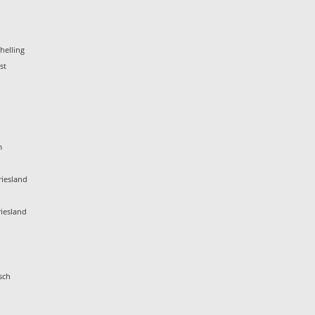
helling
st
m
iesland
iesland
sch