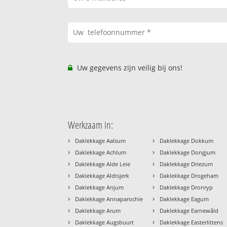
Uw gegevens zijn veilig bij ons!
Werkzaam in:
›
›
Daklekkage Aalsum
Daklekkage Dokkum
›
›
Daklekkage Achlum
Daklekkage Dongjum
›
›
Daklekkage Alde Leie
Daklekkage Driezum
›
›
Daklekkage Aldtsjerk
Daklekkage Drogeham
›
›
Daklekkage Anjum
Daklekkage Dronryp
›
›
Daklekkage Annaparochie
Daklekkage Eagum
›
›
Daklekkage Arum
Daklekkage Earnewâld
›
›
Daklekkage Augsbuurt
Daklekkage Easterlittens