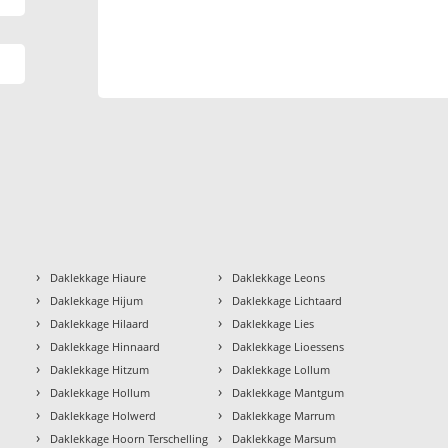
›
›
Daklekkage Hiaure
Daklekkage Leons
›
›
Daklekkage Hijum
Daklekkage Lichtaard
›
›
Daklekkage Hilaard
Daklekkage Lies
›
›
Daklekkage Hinnaard
Daklekkage Lioessens
›
›
Daklekkage Hitzum
Daklekkage Lollum
›
›
Daklekkage Hollum
Daklekkage Mantgum
›
›
Daklekkage Holwerd
Daklekkage Marrum
›
›
Daklekkage Hoorn Terschelling
Daklekkage Marsum