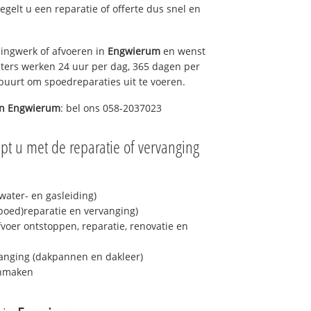
regelt u een reparatie of offerte dus snel en
ingwerk of afvoeren in
Engwierum
en wenst
eters werken 24 uur per dag, 365 dagen per
e buurt om spoedreparaties uit te voeren.
in
Engwierum
: bel ons 058-2037023
pt u met de reparatie of vervanging
ater- en gasleiding)
spoed)reparatie en vervanging)
fvoer ontstoppen, reparatie, renovatie en
anging (dakpannen en dakleer)
onmaken