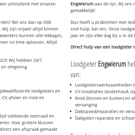
ken uitsluitend met ervaren
Engwierum
aan de lijn. Bij ons 
gemakkelijk!
arden? Bel ons dan op 058-
Dus heeft u problemen met leid
Wij zijn vrijwel altijd binnen
snel hulp, bel ons. Onze loodgi
ewerkers kunnen alle lekkages,
jaar en zijn elke dag bij u in d
en no time oplossen. Altijd
Direct hulp van een loodgieter 
023! Wij hebben 24/7
Loodgieter
Engwierum
hel
n en omgeving
van:
Loodgieterswerkzaamheden (w
ekwalificeerde loodgieters en
CV installaties (onderhoud, (
CV, afvoer en riool en
Riool (binnen en buiten) en a
vervanging
Dak(spoed)reparaties en verv
ijd voldoende voorraad en
Dakgoten reparatie en scho
ren. Voor grotere klussen
 direct een afspraak gemaakt