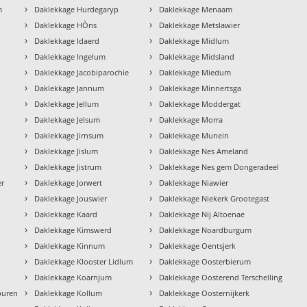
›
›
m
Daklekkage Hurdegaryp
Daklekkage Menaam
›
›
Daklekkage HÒns
Daklekkage Metslawier
›
›
Daklekkage Idaerd
Daklekkage Midlum
›
›
Daklekkage Ingelum
Daklekkage Midsland
›
›
Daklekkage Jacobiparochie
Daklekkage Miedum
›
›
Daklekkage Jannum
Daklekkage Minnertsga
›
›
Daklekkage Jellum
Daklekkage Moddergat
›
›
Daklekkage Jelsum
Daklekkage Morra
›
›
Daklekkage Jirnsum
Daklekkage Munein
›
›
Daklekkage Jislum
Daklekkage Nes Ameland
›
›
Daklekkage Jistrum
Daklekkage Nes gem Dongeradeel
›
›
er
Daklekkage Jorwert
Daklekkage Niawier
›
›
Daklekkage Jouswier
Daklekkage Niekerk Grootegast
›
›
Daklekkage Kaard
Daklekkage Nij Altoenae
›
›
Daklekkage Kimswerd
Daklekkage Noardburgum
›
›
Daklekkage Kinnum
Daklekkage Oentsjerk
›
›
Daklekkage Klooster Lidlum
Daklekkage Oosterbierum
›
›
Daklekkage Koarnjum
Daklekkage Oosterend Terschelling
›
›
buren
Daklekkage Kollum
Daklekkage Oosternijkerk