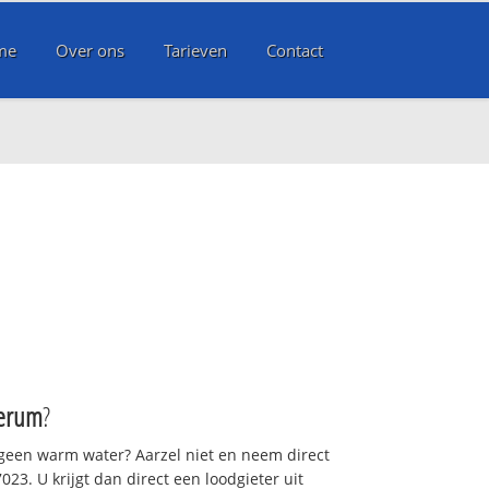
me
Over ons
Tarieven
Contact
erum
?
 geen warm water? Aarzel niet en neem direct
23. U krijgt dan direct een loodgieter uit