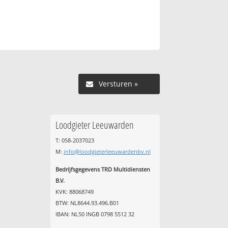
Versturen »
Loodgieter Leeuwarden
T: 058-2037023
M:
info@loodgieterleeuwardenbv.nl
Bedrijfsgegevens TRD Multidiensten
B.V.
KVK: 88068749
BTW: NL8644.93.496.B01
IBAN: NL50 INGB 0798 5512 32