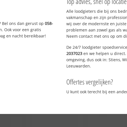
Top advies, snel op locati
Alle loodgieters die bij ons be
vakmanschap en zijn profession
? Bel ons dan gerust op
058-
wij over de modernste en juist
n. Ook voor een gratis
problemen aan zowel gas als wat
Dag en nacht bereikbaar!
Neem contact met ons op om di
De 24/7 loodgieter spoedservic
2037023
en we helpen u direct. 
omgeving, dus ook in: Stiens, W
Leeuwarden.
Offertes vergelijken?
U kunt ook terecht bij een and