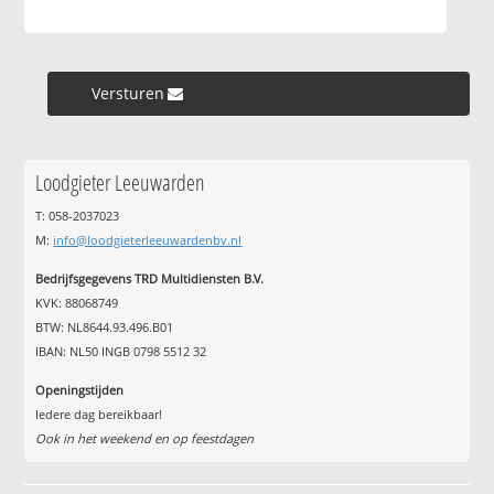
Versturen »
Loodgieter Leeuwarden
T: 058-2037023
M:
info@loodgieterleeuwardenbv.nl
Bedrijfsgegevens TRD Multidiensten B.V.
KVK: 88068749
BTW: NL8644.93.496.B01
IBAN: NL50 INGB 0798 5512 32
Openingstijden
Iedere dag bereikbaar!
Ook in het weekend en op feestdagen