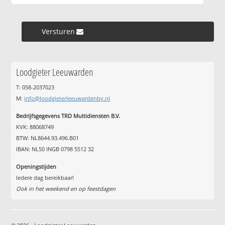
Versturen »
Loodgieter Leeuwarden
T: 058-2037023
M:
info@loodgieterleeuwardenbv.nl
Bedrijfsgegevens TRD Multidiensten B.V.
KVK: 88068749
BTW: NL8644.93.496.B01
IBAN: NL50 INGB 0798 5512 32
Openingstijden
Iedere dag bereikbaar!
Ook in het weekend en op feestdagen