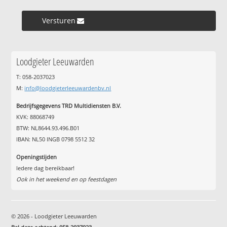
Versturen »
Loodgieter Leeuwarden
T: 058-2037023
M:
info@loodgieterleeuwardenbv.nl
Bedrijfsgegevens TRD Multidiensten B.V.
KVK: 88068749
BTW: NL8644.93.496.B01
IBAN: NL50 INGB 0798 5512 32
Openingstijden
Iedere dag bereikbaar!
Ook in het weekend en op feestdagen
© 2026 - Loodgieter Leeuwarden