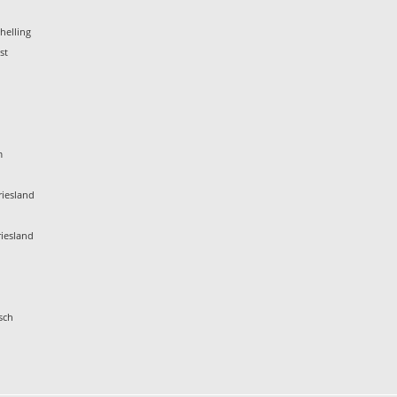
helling
st
m
iesland
iesland
sch