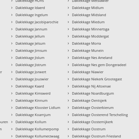
›
›
Daklekkage HÒns
Daklekkage Metslawier
›
›
Daklekkage Idaerd
Daklekkage Midlum
›
›
Daklekkage Ingelum
Daklekkage Midsland
›
›
Daklekkage Jacobiparochie
Daklekkage Miedum
›
›
Daklekkage Jannum
Daklekkage Minnertsga
›
›
Daklekkage Jellum
Daklekkage Moddergat
›
›
Daklekkage Jelsum
Daklekkage Morra
›
›
Daklekkage Jirnsum
Daklekkage Munein
›
›
Daklekkage Jislum
Daklekkage Nes Ameland
›
›
Daklekkage Jistrum
Daklekkage Nes gem Dongeradeel
›
›
er
Daklekkage Jorwert
Daklekkage Niawier
›
›
Daklekkage Jouswier
Daklekkage Niekerk Grootegast
›
›
Daklekkage Kaard
Daklekkage Nij Altoenae
›
›
Daklekkage Kimswerd
Daklekkage Noardburgum
›
›
Daklekkage Kinnum
Daklekkage Oentsjerk
›
›
Daklekkage Klooster Lidlum
Daklekkage Oosterbierum
›
›
Daklekkage Koarnjum
Daklekkage Oosterend Terschelling
›
›
buren
Daklekkage Kollum
Daklekkage Oosternijkerk
›
›
en
Daklekkage Kollumerpomp
Daklekkage Oostrum
›
›
Daklekkage Kollumerzwaag
Daklekkage Oostrum Friesland