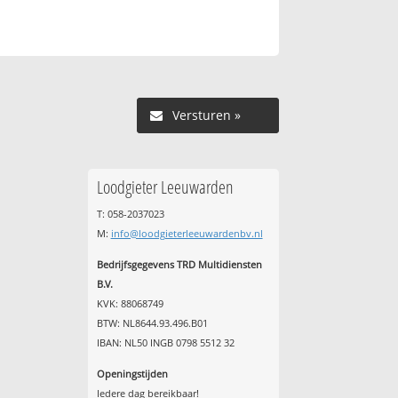
Versturen »
Loodgieter Leeuwarden
T: 058-2037023
M:
info@loodgieterleeuwardenbv.nl
Bedrijfsgegevens TRD Multidiensten
B.V.
KVK: 88068749
BTW: NL8644.93.496.B01
IBAN: NL50 INGB 0798 5512 32
Openingstijden
Iedere dag bereikbaar!