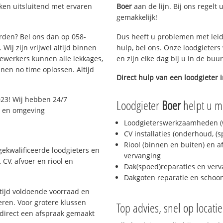
ken uitsluitend met ervaren
Boer
aan de lijn. Bij ons regelt 
gemakkelijk!
arden? Bel ons dan op 058-
Dus heeft u problemen met leid
Wij zijn vrijwel altijd binnen
hulp, bel ons. Onze loodgieters
ewerkers kunnen alle lekkages,
en zijn elke dag bij u in de buu
en no time oplossen. Altijd
Direct hulp van een loodgieter 
23! Wij hebben 24/7
Loodgieter
Boer
helpt u me
n en omgeving
Loodgieterswerkzaamheden (w
CV installaties (onderhoud, (
Riool (binnen en buiten) en a
ekwalificeerde loodgieters en
vervanging
CV, afvoer en riool en
Dak(spoed)reparaties en verv
Dakgoten reparatie en scho
ijd voldoende voorraad en
ren. Voor grotere klussen
Top advies, snel op locati
 direct een afspraak gemaakt