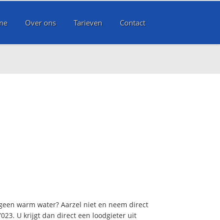
me
Over ons
Tarieven
Contact
 geen warm water? Aarzel niet en neem direct
23. U krijgt dan direct een loodgieter uit