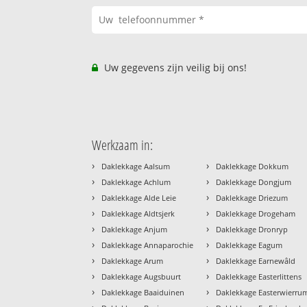
Uw gegevens zijn veilig bij ons!
Werkzaam in:
›
›
Daklekkage Aalsum
Daklekkage Dokkum
›
›
Daklekkage Achlum
Daklekkage Dongjum
›
›
Daklekkage Alde Leie
Daklekkage Driezum
›
›
Daklekkage Aldtsjerk
Daklekkage Drogeham
›
›
Daklekkage Anjum
Daklekkage Dronryp
›
›
Daklekkage Annaparochie
Daklekkage Eagum
›
›
Daklekkage Arum
Daklekkage Earnewâld
›
›
Daklekkage Augsbuurt
Daklekkage Easterlittens
›
›
Daklekkage Baaiduinen
Daklekkage Easterwierru