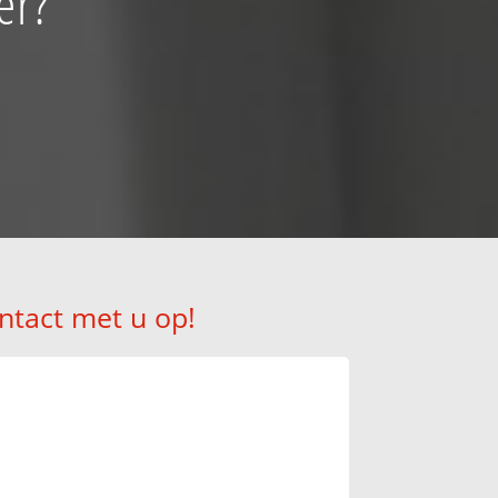
er?
ntact met u op!