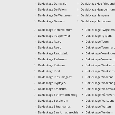
›
›
Daklekkage Damwald
Daklekkage Hee Friesland
›
›
Daklekkage De Falom
Daklekkage Hegebeintum
›
›
Daklekkage De Westereen
Daklekkage Hempens
›
›
Daklekkage Deinum
Daklekkage Herbaijum
›
›
Daklekkage Pietersbierum
Daklekkage Twijzelerh
›
›
Daklekkage Poppenwier
Daklekkage Tytsjerk
›
›
Daklekkage Raard
Daklekkage Tzum
›
›
Daklekkage Raerd
Daklekkage Tzummar
›
›
Daklekkage Readtsjerk
Daklekkage Veenkloos
›
›
Daklekkage Reduzum
Daklekkage Vrouwenp
›
›
Daklekkage Reitsum
Daklekkage Waaksens
›
›
Daklekkage Ried
Daklekkage Waaksens 
›
›
Daklekkage Rinsumageast
Daklekkage Waaxens
›
›
Daklekkage Ryptsjerk
Daklekkage Waaxens 
›
›
Daklekkage Schalsum
Daklekkage Walterswa
›
›
Daklekkage Schiermonnikoog
Daklekkage Wânswert
›
›
Daklekkage Sexbierum
Daklekkage Warstiens
›
›
Daklekkage Sibrandahus
Daklekkage Warten
›
›
Daklekkage Sint Annaparochie
Daklekkage Weidum