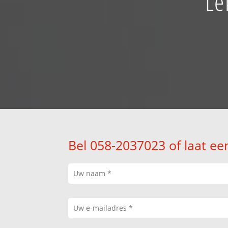
Le
Bel 058-2037023 of laat ee