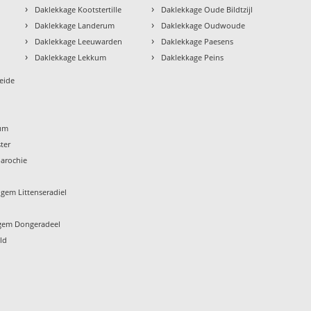
›
›
Daklekkage Kootstertille
Daklekkage Oude Bildtzijl
›
›
Daklekkage Landerum
Daklekkage Oudwoude
›
›
Daklekkage Leeuwarden
Daklekkage Paesens
›
›
Daklekkage Lekkum
Daklekkage Peins
eide
um
ter
arochie
gem Littenseradiel
gem Dongeradeel
ld