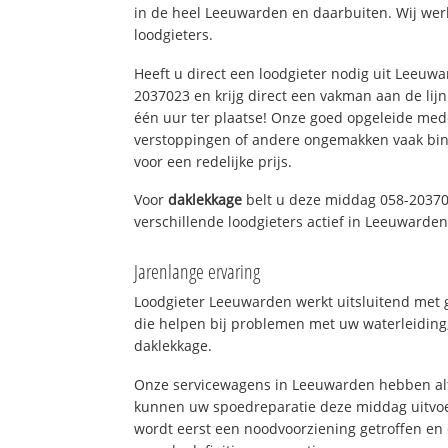
in de heel Leeuwarden en daarbuiten. Wij wer
loodgieters.
Heeft u direct een loodgieter nodig uit Leeuw
2037023 en krijg direct een vakman aan de lijn. 
één uur ter plaatse! Onze goed opgeleide med
verstoppingen of andere ongemakken vaak binn
voor een redelijke prijs.
Voor
daklekkage
belt u deze middag 058-20370
verschillende loodgieters actief in Leeuwarde
Jarenlange ervaring
Loodgieter Leeuwarden werkt uitsluitend met g
die helpen bij problemen met uw waterleiding, 
daklekkage.
Onze servicewagens in Leeuwarden hebben alt
kunnen uw spoedreparatie deze middag uitvoe
wordt eerst een noodvoorziening getroffen en