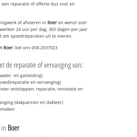
u een reparatie of offerte dus snel en
ingwerk of afvoeren in
Boer
en wenst snel
 werken 24 uur per dag, 365 dagen per jaar
rt om spoedreparaties uit te voeren.
in
Boer
: bel ons 058-2037023
t de reparatie of vervanging van:
ater- en gasleiding)
spoed)reparatie en vervanging)
fvoer ontstoppen, reparatie, renovatie en
anging (dakpannen en dakleer)
onmaken
e in
Boer