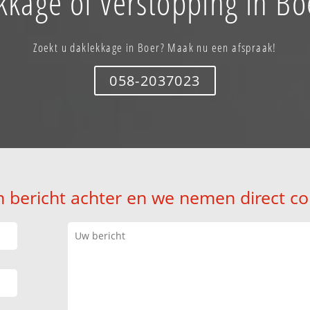
kkage of verstopping in Bo
Zoekt u daklekkage in Boer? Maak nu een afspraak!
058-2037023
n bericht achter en we nemen direct co