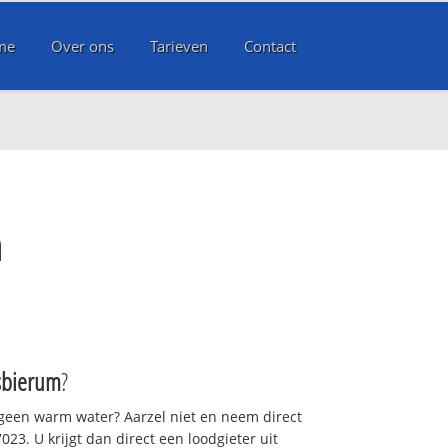
me
Over ons
Tarieven
Contact
m
sbierum
?
 geen warm water? Aarzel niet en neem direct
23. U krijgt dan direct een loodgieter uit