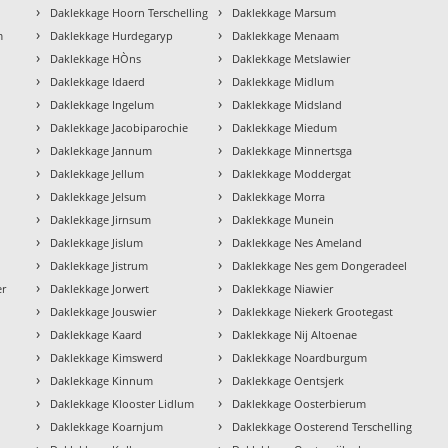
›
›
Daklekkage Hoorn Terschelling
Daklekkage Marsum
›
›
m
Daklekkage Hurdegaryp
Daklekkage Menaam
›
›
Daklekkage HÒns
Daklekkage Metslawier
›
›
Daklekkage Idaerd
Daklekkage Midlum
›
›
Daklekkage Ingelum
Daklekkage Midsland
›
›
Daklekkage Jacobiparochie
Daklekkage Miedum
›
›
Daklekkage Jannum
Daklekkage Minnertsga
›
›
Daklekkage Jellum
Daklekkage Moddergat
›
›
Daklekkage Jelsum
Daklekkage Morra
›
›
Daklekkage Jirnsum
Daklekkage Munein
›
›
Daklekkage Jislum
Daklekkage Nes Ameland
›
›
Daklekkage Jistrum
Daklekkage Nes gem Dongeradeel
›
›
er
Daklekkage Jorwert
Daklekkage Niawier
›
›
Daklekkage Jouswier
Daklekkage Niekerk Grootegast
›
›
Daklekkage Kaard
Daklekkage Nij Altoenae
›
›
Daklekkage Kimswerd
Daklekkage Noardburgum
›
›
Daklekkage Kinnum
Daklekkage Oentsjerk
›
›
Daklekkage Klooster Lidlum
Daklekkage Oosterbierum
›
›
Daklekkage Koarnjum
Daklekkage Oosterend Terschelling