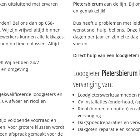
ken uitsluitend met ervaren
Pietersbierum
aan de lijn. Bij o
en gemakkelijk!
arden? Bel ons dan op 058-
Dus heeft u problemen met leid
Wij zijn vrijwel altijd binnen
wenst snel hulp, bel ons. Onze 
ewerkers kunnen alle lekkages,
dagen per jaar en zijn elke dag 
en no time oplossen. Altijd
voeren.
Direct hulp van een loodgieter 
3! Wij hebben 24/7
n en omgeving
Loodgieter
Pietersbierum
vervanging van:
ekwalificeerde loodgieters en
Loodgieterswerkzaamheden (w
CV, afvoer en riool en
CV installaties (onderhoud, (
Riool (binnen en buiten) en a
vervanging
ijd voldoende voorraad en
Dak(spoed)reparaties en verv
n. Voor grotere klussen wordt
Dakgoten reparatie en scho
 een afspraak gemaakt voor de