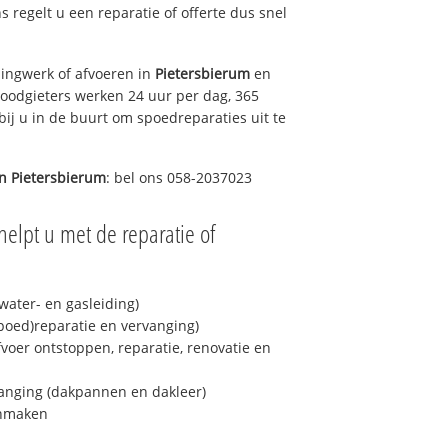
ns regelt u een reparatie of offerte dus snel
ingwerk of afvoeren in
Pietersbierum
en
loodgieters werken 24 uur per dag, 365
bij u in de buurt om spoedreparaties uit te
in
Pietersbierum
: bel ons 058-2037023
helpt u met de reparatie of
ater- en gasleiding)
spoed)reparatie en vervanging)
fvoer ontstoppen, reparatie, renovatie en
anging (dakpannen en dakleer)
onmaken