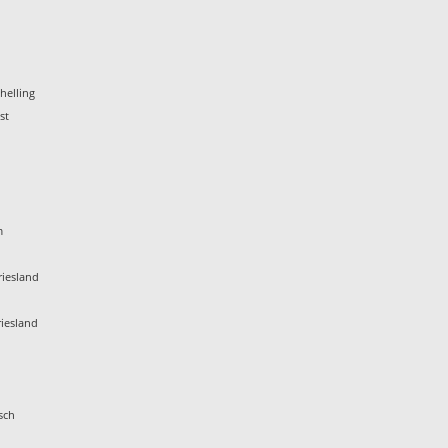
helling
st
m
iesland
iesland
sch