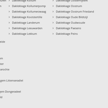
›
›
buren
Daklekkage Kollum
Daklekkage Oosternijkerk
›
›
en
Daklekkage Kollumerpomp
Daklekkage Oostrum
›
›
Daklekkage Kollumerzwaag
Daklekkage Oostrum Friesland
›
›
Daklekkage Kootstertille
Daklekkage Oude Bildtzijl
›
›
Daklekkage Landerum
Daklekkage Oudwoude
›
›
Daklekkage Leeuwarden
Daklekkage Paesens
›
›
Daklekkage Lekkum
Daklekkage Peins
eide
um
ter
arochie
gem Littenseradiel
gem Dongeradeel
ld