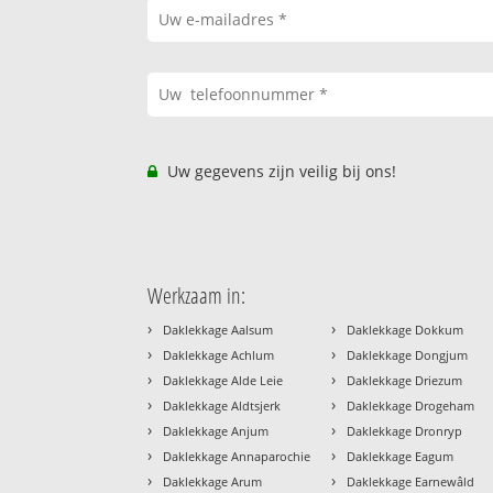
Uw gegevens zijn veilig bij ons!
Werkzaam in:
›
›
Daklekkage Aalsum
Daklekkage Dokkum
›
›
Daklekkage Achlum
Daklekkage Dongjum
›
›
Daklekkage Alde Leie
Daklekkage Driezum
›
›
Daklekkage Aldtsjerk
Daklekkage Drogeham
›
›
Daklekkage Anjum
Daklekkage Dronryp
›
›
Daklekkage Annaparochie
Daklekkage Eagum
›
›
Daklekkage Arum
Daklekkage Earnewâld