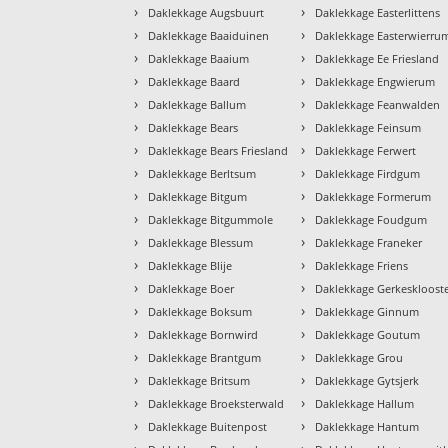
›
›
Daklekkage Augsbuurt
Daklekkage Easterlittens
›
›
Daklekkage Baaiduinen
Daklekkage Easterwierru
›
›
Daklekkage Baaium
Daklekkage Ee Friesland
›
›
Daklekkage Baard
Daklekkage Engwierum
›
›
Daklekkage Ballum
Daklekkage Feanwalden
›
›
Daklekkage Bears
Daklekkage Feinsum
›
›
Daklekkage Bears Friesland
Daklekkage Ferwert
›
›
Daklekkage Berltsum
Daklekkage Firdgum
›
›
Daklekkage Bitgum
Daklekkage Formerum
›
›
Daklekkage Bitgummole
Daklekkage Foudgum
›
›
Daklekkage Blessum
Daklekkage Franeker
›
›
Daklekkage Blije
Daklekkage Friens
›
›
Daklekkage Boer
Daklekkage Gerkeskloost
›
›
Daklekkage Boksum
Daklekkage Ginnum
›
›
Daklekkage Bornwird
Daklekkage Goutum
›
›
Daklekkage Brantgum
Daklekkage Grou
›
›
Daklekkage Britsum
Daklekkage Gytsjerk
›
›
Daklekkage Broeksterwald
Daklekkage Hallum
›
›
Daklekkage Buitenpost
Daklekkage Hantum