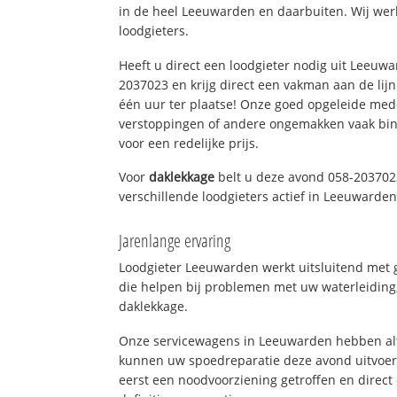
in de heel Leeuwarden en daarbuiten. Wij wer
loodgieters.
Heeft u direct een loodgieter nodig uit Leeuw
2037023 en krijg direct een vakman aan de lijn. 
één uur ter plaatse! Onze goed opgeleide med
verstoppingen of andere ongemakken vaak binn
voor een redelijke prijs.
Voor
daklekkage
belt u deze avond 058-203702
verschillende loodgieters actief in Leeuwarde
Jarenlange ervaring
Loodgieter Leeuwarden werkt uitsluitend met g
die helpen bij problemen met uw waterleiding, 
daklekkage.
Onze servicewagens in Leeuwarden hebben alt
kunnen uw spoedreparatie deze avond uitvoere
eerst een noodvoorziening getroffen en direct