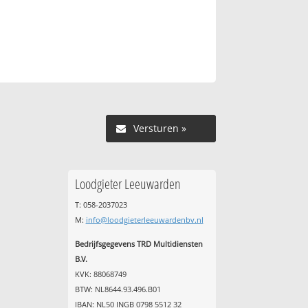
Versturen »
Loodgieter Leeuwarden
T: 058-2037023
M:
info@loodgieterleeuwardenbv.nl
Bedrijfsgegevens TRD Multidiensten
B.V.
KVK: 88068749
BTW: NL8644.93.496.B01
IBAN: NL50 INGB 0798 5512 32