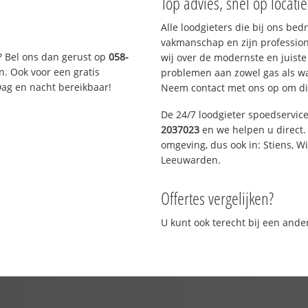
Top advies, snel op locati
Alle loodgieters die bij ons be
vakmanschap en zijn profession
? Bel ons dan gerust op
058-
wij over de modernste en juist
n. Ook voor een gratis
problemen aan zowel gas als wat
Dag en nacht bereikbaar!
Neem contact met ons op om di
De 24/7 loodgieter spoedservic
2037023
en we helpen u direct. 
omgeving, dus ook in: Stiens, W
Leeuwarden.
Offertes vergelijken?
U kunt ook terecht bij een and