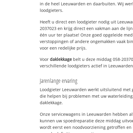
in de heel Leeuwarden en daarbuiten. Wij wer
loodgieters.
Heeft u direct een loodgieter nodig uit Leeuw
2037023 en krijg direct een vakman aan de lijn. 
één uur ter plaatse! Onze goed opgeleide med
verstoppingen of andere ongemakken vaak binn
voor een redelijke prijs.
Voor
daklekkage
belt u deze middag 058-20370
verschillende loodgieters actief in Leeuwarde
Jarenlange ervaring
Loodgieter Leeuwarden werkt uitsluitend met g
die helpen bij problemen met uw waterleiding, 
daklekkage.
Onze servicewagens in Leeuwarden hebben alt
kunnen uw spoedreparatie deze middag uitvoe
wordt eerst een noodvoorziening getroffen en