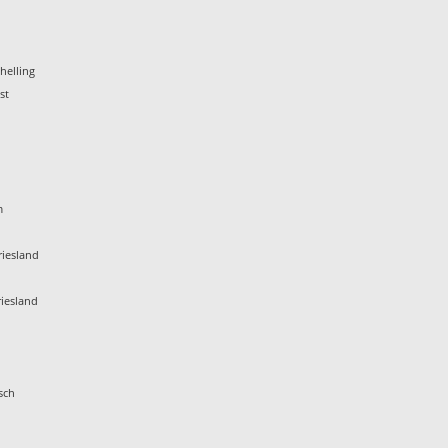
helling
st
m
iesland
iesland
sch