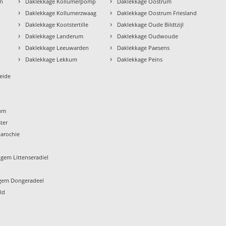
›
›
en
Daklekkage Kollumerpomp
Daklekkage Oostrum
›
›
Daklekkage Kollumerzwaag
Daklekkage Oostrum Friesland
›
›
Daklekkage Kootstertille
Daklekkage Oude Bildtzijl
›
›
Daklekkage Landerum
Daklekkage Oudwoude
›
›
Daklekkage Leeuwarden
Daklekkage Paesens
›
›
Daklekkage Lekkum
Daklekkage Peins
eide
um
ter
arochie
gem Littenseradiel
gem Dongeradeel
ld