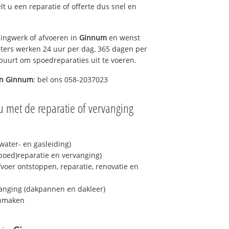
elt u een reparatie of offerte dus snel en
ingwerk of afvoeren in
Ginnum
en wenst
eters werken 24 uur per dag, 365 dagen per
e buurt om spoedreparaties uit te voeren.
in
Ginnum
: bel ons 058-2037023
u met de reparatie of vervanging
ater- en gasleiding)
spoed)reparatie en vervanging)
fvoer ontstoppen, reparatie, renovatie en
anging (dakpannen en dakleer)
onmaken