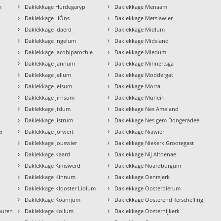
›
›
m
Daklekkage Hurdegaryp
Daklekkage Menaam
›
›
Daklekkage HÒns
Daklekkage Metslawier
›
›
Daklekkage Idaerd
Daklekkage Midlum
›
›
Daklekkage Ingelum
Daklekkage Midsland
›
›
Daklekkage Jacobiparochie
Daklekkage Miedum
›
›
Daklekkage Jannum
Daklekkage Minnertsga
›
›
Daklekkage Jellum
Daklekkage Moddergat
›
›
Daklekkage Jelsum
Daklekkage Morra
›
›
Daklekkage Jirnsum
Daklekkage Munein
›
›
Daklekkage Jislum
Daklekkage Nes Ameland
›
›
Daklekkage Jistrum
Daklekkage Nes gem Dongeradeel
›
›
er
Daklekkage Jorwert
Daklekkage Niawier
›
›
Daklekkage Jouswier
Daklekkage Niekerk Grootegast
›
›
Daklekkage Kaard
Daklekkage Nij Altoenae
›
›
Daklekkage Kimswerd
Daklekkage Noardburgum
›
›
Daklekkage Kinnum
Daklekkage Oentsjerk
›
›
Daklekkage Klooster Lidlum
Daklekkage Oosterbierum
›
›
Daklekkage Koarnjum
Daklekkage Oosterend Terschelling
›
›
buren
Daklekkage Kollum
Daklekkage Oosternijkerk