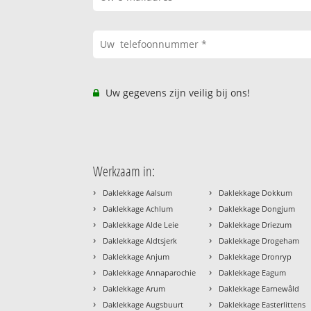
Uw gegevens zijn veilig bij ons!
Werkzaam in:
›
›
Daklekkage Aalsum
Daklekkage Dokkum
›
›
Daklekkage Achlum
Daklekkage Dongjum
›
›
Daklekkage Alde Leie
Daklekkage Driezum
›
›
Daklekkage Aldtsjerk
Daklekkage Drogeham
›
›
Daklekkage Anjum
Daklekkage Dronryp
›
›
Daklekkage Annaparochie
Daklekkage Eagum
›
›
Daklekkage Arum
Daklekkage Earnewâld
›
›
Daklekkage Augsbuurt
Daklekkage Easterlittens