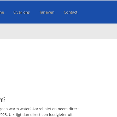
me
Over ons
Tarieven
Contact
um
?
 geen warm water? Aarzel niet en neem direct
23. U krijgt dan direct een loodgieter uit