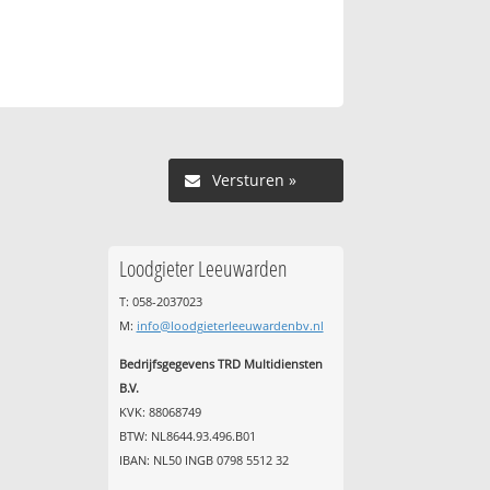
Versturen »
Loodgieter Leeuwarden
T: 058-2037023
M:
info@loodgieterleeuwardenbv.nl
Bedrijfsgegevens TRD Multidiensten
B.V.
KVK: 88068749
BTW: NL8644.93.496.B01
IBAN: NL50 INGB 0798 5512 32