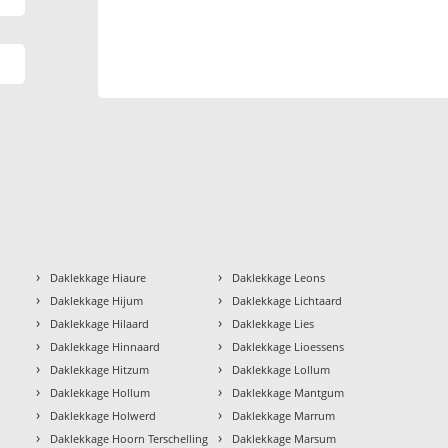
›
›
Daklekkage Hiaure
Daklekkage Leons
›
›
Daklekkage Hijum
Daklekkage Lichtaard
›
›
Daklekkage Hilaard
Daklekkage Lies
›
›
Daklekkage Hinnaard
Daklekkage Lioessens
›
›
Daklekkage Hitzum
Daklekkage Lollum
›
›
Daklekkage Hollum
Daklekkage Mantgum
›
›
Daklekkage Holwerd
Daklekkage Marrum
›
›
Daklekkage Hoorn Terschelling
Daklekkage Marsum