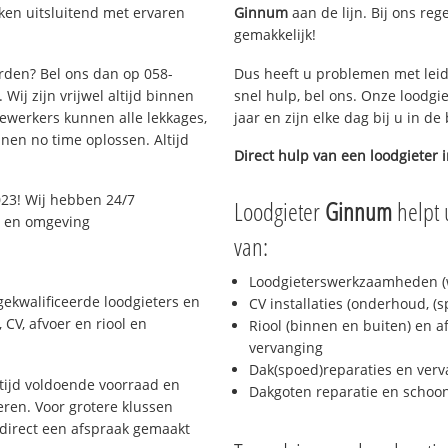
ken uitsluitend met ervaren
Ginnum
aan de lijn. Bij ons reg
gemakkelijk!
arden? Bel ons dan op 058-
Dus heeft u problemen met leid
Wij zijn vrijwel altijd binnen
snel hulp, bel ons. Onze loodgi
ewerkers kunnen alle lekkages,
jaar en zijn elke dag bij u in d
en no time oplossen. Altijd
Direct hulp van een loodgieter 
23! Wij hebben 24/7
Loodgieter
Ginnum
helpt 
n en omgeving
van:
Loodgieterswerkzaamheden (w
ekwalificeerde loodgieters en
CV installaties (onderhoud, (
CV, afvoer en riool en
Riool (binnen en buiten) en a
vervanging
Dak(spoed)reparaties en verv
ijd voldoende voorraad en
Dakgoten reparatie en scho
ren. Voor grotere klussen
 direct een afspraak gemaakt