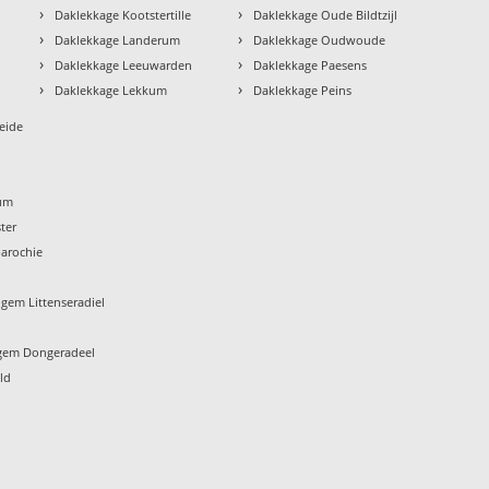
›
›
Daklekkage Kootstertille
Daklekkage Oude Bildtzijl
›
›
Daklekkage Landerum
Daklekkage Oudwoude
›
›
Daklekkage Leeuwarden
Daklekkage Paesens
›
›
Daklekkage Lekkum
Daklekkage Peins
eide
um
ter
arochie
gem Littenseradiel
gem Dongeradeel
ld