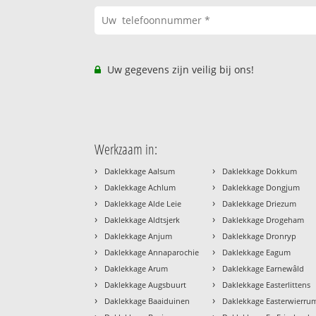
Uw gegevens zijn veilig bij ons!
Werkzaam in:
›
›
Daklekkage Aalsum
Daklekkage Dokkum
›
›
Daklekkage Achlum
Daklekkage Dongjum
›
›
Daklekkage Alde Leie
Daklekkage Driezum
›
›
Daklekkage Aldtsjerk
Daklekkage Drogeham
›
›
Daklekkage Anjum
Daklekkage Dronryp
›
›
Daklekkage Annaparochie
Daklekkage Eagum
›
›
Daklekkage Arum
Daklekkage Earnewâld
›
›
Daklekkage Augsbuurt
Daklekkage Easterlittens
›
›
Daklekkage Baaiduinen
Daklekkage Easterwierru