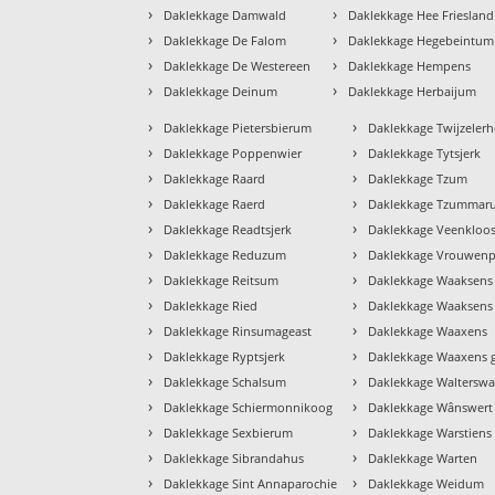
›
›
Daklekkage Damwald
Daklekkage Hee Friesland
›
›
Daklekkage De Falom
Daklekkage Hegebeintum
›
›
Daklekkage De Westereen
Daklekkage Hempens
›
›
Daklekkage Deinum
Daklekkage Herbaijum
›
›
Daklekkage Pietersbierum
Daklekkage Twijzelerh
›
›
Daklekkage Poppenwier
Daklekkage Tytsjerk
›
›
Daklekkage Raard
Daklekkage Tzum
›
›
Daklekkage Raerd
Daklekkage Tzummar
›
›
Daklekkage Readtsjerk
Daklekkage Veenkloos
›
›
Daklekkage Reduzum
Daklekkage Vrouwenp
›
›
Daklekkage Reitsum
Daklekkage Waaksens
›
›
Daklekkage Ried
Daklekkage Waaksens 
›
›
Daklekkage Rinsumageast
Daklekkage Waaxens
›
›
Daklekkage Ryptsjerk
Daklekkage Waaxens 
›
›
Daklekkage Schalsum
Daklekkage Walterswa
›
›
Daklekkage Schiermonnikoog
Daklekkage Wânswert
›
›
Daklekkage Sexbierum
Daklekkage Warstiens
›
›
Daklekkage Sibrandahus
Daklekkage Warten
›
›
Daklekkage Sint Annaparochie
Daklekkage Weidum