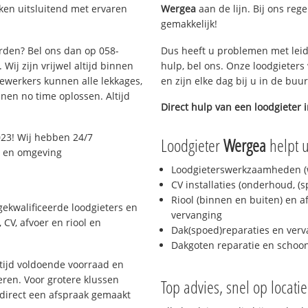
ken uitsluitend met ervaren
Wergea
aan de lijn. Bij ons rege
gemakkelijk!
arden? Bel ons dan op 058-
Dus heeft u problemen met leid
Wij zijn vrijwel altijd binnen
hulp, bel ons. Onze loodgieters
ewerkers kunnen alle lekkages,
en zijn elke dag bij u in de buu
en no time oplossen. Altijd
Direct hulp van een loodgieter 
23! Wij hebben 24/7
Loodgieter
Wergea
helpt u
n en omgeving
Loodgieterswerkzaamheden (w
CV installaties (onderhoud, (
Riool (binnen en buiten) en a
ekwalificeerde loodgieters en
vervanging
CV, afvoer en riool en
Dak(spoed)reparaties en verv
Dakgoten reparatie en scho
ijd voldoende voorraad en
ren. Voor grotere klussen
Top advies, snel op locati
 direct een afspraak gemaakt