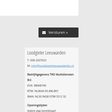
Versturen »
Loodgieter Leeuwarden
T: 058-2037023
M:
info@loodgieterleeuwardenbv.nl
Bedrijfsgegevens TRD Multidiensten
B.V.
KVK: 88068749
BTW: NL8644.93.496.B01
IBAN: NL50 INGB 0798 5512 32
Openingstijden
Iedere dag bereikbaar!