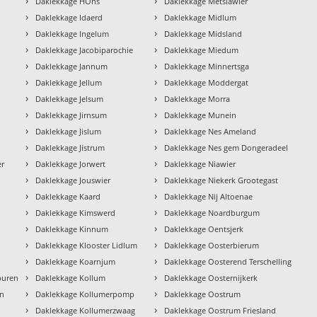
›
›
Daklekkage HÒns
Daklekkage Metslawier
›
›
Daklekkage Idaerd
Daklekkage Midlum
›
›
Daklekkage Ingelum
Daklekkage Midsland
›
›
Daklekkage Jacobiparochie
Daklekkage Miedum
›
›
Daklekkage Jannum
Daklekkage Minnertsga
›
›
Daklekkage Jellum
Daklekkage Moddergat
›
›
Daklekkage Jelsum
Daklekkage Morra
›
›
Daklekkage Jirnsum
Daklekkage Munein
›
›
Daklekkage Jislum
Daklekkage Nes Ameland
›
›
Daklekkage Jistrum
Daklekkage Nes gem Dongeradeel
›
›
er
Daklekkage Jorwert
Daklekkage Niawier
›
›
Daklekkage Jouswier
Daklekkage Niekerk Grootegast
›
›
Daklekkage Kaard
Daklekkage Nij Altoenae
›
›
Daklekkage Kimswerd
Daklekkage Noardburgum
›
›
Daklekkage Kinnum
Daklekkage Oentsjerk
›
›
Daklekkage Klooster Lidlum
Daklekkage Oosterbierum
›
›
Daklekkage Koarnjum
Daklekkage Oosterend Terschelling
›
›
buren
Daklekkage Kollum
Daklekkage Oosternijkerk
›
›
en
Daklekkage Kollumerpomp
Daklekkage Oostrum
›
›
Daklekkage Kollumerzwaag
Daklekkage Oostrum Friesland