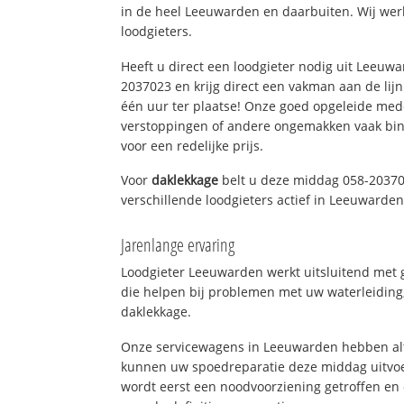
in de heel Leeuwarden en daarbuiten. Wij wer
loodgieters.
Heeft u direct een loodgieter nodig uit Leeuw
2037023 en krijg direct een vakman aan de lijn. 
één uur ter plaatse! Onze goed opgeleide med
verstoppingen of andere ongemakken vaak binn
voor een redelijke prijs.
Voor
daklekkage
belt u deze middag 058-20370
verschillende loodgieters actief in Leeuwarde
Jarenlange ervaring
Loodgieter Leeuwarden werkt uitsluitend met g
die helpen bij problemen met uw waterleiding, 
daklekkage.
Onze servicewagens in Leeuwarden hebben alt
kunnen uw spoedreparatie deze middag uitvoe
wordt eerst een noodvoorziening getroffen en