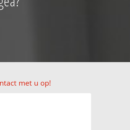
gea?
ntact met u op!