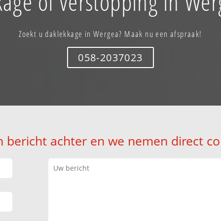
kage of verstopping in Wer
Zoekt u daklekkage in Wergea? Maak nu een afspraak!
058-2037023
n bericht achter en we nemen direct co