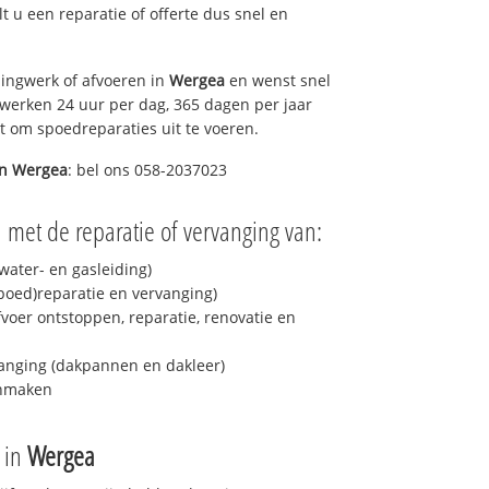
lt u een reparatie of offerte dus snel en
ingwerk of afvoeren in
Wergea
en wenst snel
 werken 24 uur per dag, 365 dagen per jaar
rt om spoedreparaties uit te voeren.
in
Wergea
: bel ons 058-2037023
 met de reparatie of vervanging van:
ater- en gasleiding)
spoed)reparatie en vervanging)
fvoer ontstoppen, reparatie, renovatie en
anging (dakpannen en dakleer)
onmaken
e in
Wergea