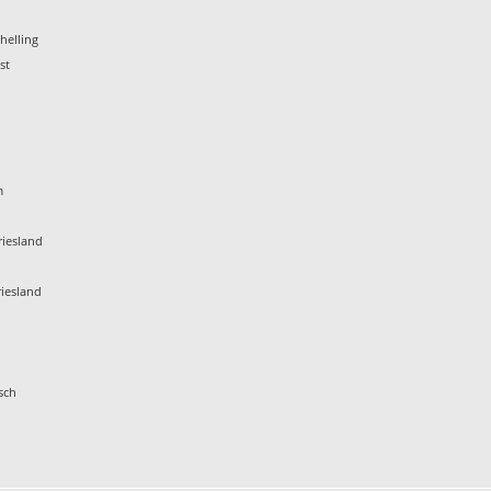
helling
st
m
iesland
iesland
sch