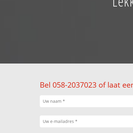
Lek
Bel 058-2037023 of laat ee