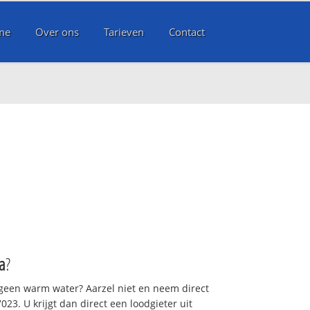
me
Over ons
Tarieven
Contact
a
?
 geen warm water? Aarzel niet en neem direct
23. U krijgt dan direct een loodgieter uit