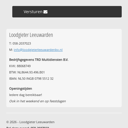
Versturen »
Loodgieter Leeuwarden
T: 058-2037023
M:
info@loodgieterleeuwardenbv.nl
Bedrijfsgegevens TRD Multidiensten B.V.
KVK: 88068749
BTW: NL8644.93.496.B01
IBAN: NL50 INGB 0798 5512 32
Openingstijden
Iedere dag bereikbaar!
Ook in het weekend en op feestdagen
© 2026 - Loodgieter Leeuwarden