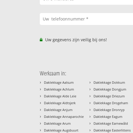
Uw gegevens zijn veilig bij ons!
Werkzaam in:
›
›
Daklekkage Aalsum
Daklekkage Dokkum
›
›
Daklekkage Achlum
Daklekkage Dongjum
›
›
Daklekkage Alde Leie
Daklekkage Driezum
›
›
Daklekkage Aldtsjerk
Daklekkage Drogeham
›
›
Daklekkage Anjum
Daklekkage Dronryp
›
›
Daklekkage Annaparochie
Daklekkage Eagum
›
›
Daklekkage Arum
Daklekkage Earnewâld
›
›
Daklekkage Augsbuurt
Daklekkage Easterlittens