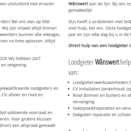
ken uitsluitend met ervaren
Wânswert
aan de lijn. Bij ons r
gemakkelijk!
arden? Bel ons dan op 058-
Dus heeft u problemen met leid
Wij zijn vrijwel altijd binnen
snel hulp, bel ons. Onze loodgi
ewerkers kunnen alle lekkages,
jaar en zijn elke dag bij u in d
en no time oplossen. Altijd
Direct hulp van een loodgieter 
023! Wij hebben 24/7
Loodgieter
Wânswert
helpt
n en omgeving
van:
Loodgieterswerkzaamheden (w
ekwalificeerde loodgieters en
CV installaties (onderhoud, (
CV, afvoer en riool en
Riool (binnen en buiten) en a
vervanging
Dak(spoed)reparaties en verv
ijd voldoende voorraad en
Dakgoten reparatie en scho
ren. Voor grotere klussen
 direct een afspraak gemaakt