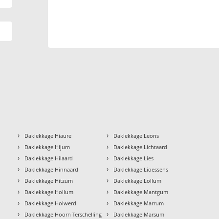
›
›
Daklekkage Hiaure
Daklekkage Leons
›
›
Daklekkage Hijum
Daklekkage Lichtaard
›
›
Daklekkage Hilaard
Daklekkage Lies
›
›
Daklekkage Hinnaard
Daklekkage Lioessens
›
›
Daklekkage Hitzum
Daklekkage Lollum
›
›
Daklekkage Hollum
Daklekkage Mantgum
›
›
Daklekkage Holwerd
Daklekkage Marrum
›
›
Daklekkage Hoorn Terschelling
Daklekkage Marsum