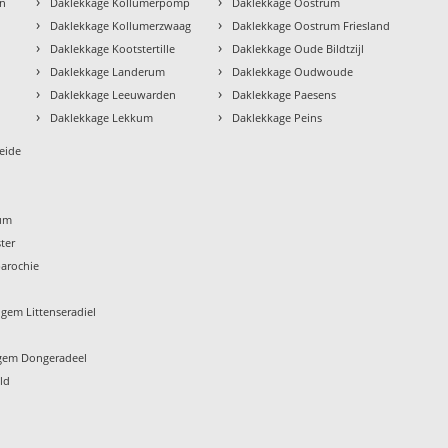
›
›
en
Daklekkage Kollumerpomp
Daklekkage Oostrum
›
›
Daklekkage Kollumerzwaag
Daklekkage Oostrum Friesland
›
›
Daklekkage Kootstertille
Daklekkage Oude Bildtzijl
›
›
Daklekkage Landerum
Daklekkage Oudwoude
›
›
Daklekkage Leeuwarden
Daklekkage Paesens
›
›
Daklekkage Lekkum
Daklekkage Peins
eide
um
ter
arochie
gem Littenseradiel
gem Dongeradeel
ld