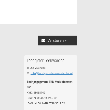
Versturen »
Loodgieter Leeuwarden
T: 058-2037023
M:
info@loodgieterleeuwardenbv.nl
Bedrijfsgegevens TRD Multidiensten
B.V.
KVK: 88068749
BTW: NL8644.93.496.B01
IBAN: NL50 INGB 0798 5512 32