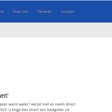
me
Over ons
Tarieven
Contact
ert
?
 geen warm water? Aarzel niet en neem direct
23. U krijgt dan direct een loodgieter uit