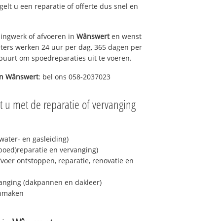
egelt u een reparatie of offerte dus snel en
ingwerk of afvoeren in
Wânswert
en wenst
eters werken 24 uur per dag, 365 dagen per
e buurt om spoedreparaties uit te voeren.
in
Wânswert
: bel ons 058-2037023
 u met de reparatie of vervanging
ater- en gasleiding)
spoed)reparatie en vervanging)
fvoer ontstoppen, reparatie, renovatie en
anging (dakpannen en dakleer)
onmaken