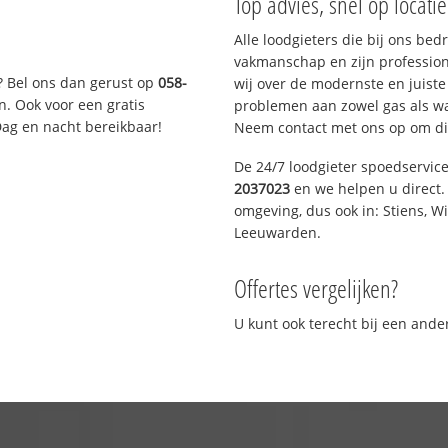
Top advies, snel op locati
Alle loodgieters die bij ons be
vakmanschap en zijn profession
? Bel ons dan gerust op
058-
wij over de modernste en juist
n. Ook voor een gratis
problemen aan zowel gas als wat
Dag en nacht bereikbaar!
Neem contact met ons op om di
De 24/7 loodgieter spoedservic
2037023
en we helpen u direct. 
omgeving, dus ook in: Stiens, W
Leeuwarden.
Offertes vergelijken?
U kunt ook terecht bij een and