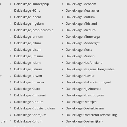
›
›
m
Daklekkage Hurdegaryp
Daklekkage Menaam
›
›
Daklekkage HÒns
Daklekkage Metslawier
›
›
Daklekkage Idaerd
Daklekkage Midlum
›
›
Daklekkage Ingelum
Daklekkage Midsland
›
›
Daklekkage Jacobiparochie
Daklekkage Miedum
›
›
Daklekkage Jannum
Daklekkage Minnertsga
›
›
Daklekkage Jellum
Daklekkage Moddergat
›
›
Daklekkage Jelsum
Daklekkage Morra
›
›
Daklekkage Jirnsum
Daklekkage Munein
›
›
Daklekkage Jislum
Daklekkage Nes Ameland
›
›
Daklekkage Jistrum
Daklekkage Nes gem Dongeradeel
›
›
er
Daklekkage Jorwert
Daklekkage Niawier
›
›
Daklekkage Jouswier
Daklekkage Niekerk Grootegast
›
›
Daklekkage Kaard
Daklekkage Nij Altoenae
›
›
Daklekkage Kimswerd
Daklekkage Noardburgum
›
›
Daklekkage Kinnum
Daklekkage Oentsjerk
›
›
Daklekkage Klooster Lidlum
Daklekkage Oosterbierum
›
›
Daklekkage Koarnjum
Daklekkage Oosterend Terschelling
›
›
buren
Daklekkage Kollum
Daklekkage Oosternijkerk