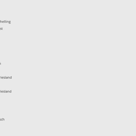
helling
st
m
iesland
iesland
sch