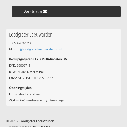
Versturen »
Loodgieter Leeuwarden
T: 058-2037023
M:
info@loodgieterleeuwardenbv.nl
Bedrijfsgegevens TRD Multidiensten B.V.
KVK: 88068749
BTW: NL8644.93.496.B01
IBAN: NL50 INGB 0798 5512 32
Openingstijden
Iedere dag bereikbaar!
Ook in het weekend en op feestdagen
© 2026 - Loodgieter Leeuwarden