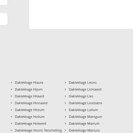
›
›
Daklekkage Hiaure
Daklekkage Leons
›
›
Daklekkage Hijum
Daklekkage Lichtaard
›
›
Daklekkage Hilaard
Daklekkage Lies
›
›
Daklekkage Hinnaard
Daklekkage Lioessens
›
›
Daklekkage Hitzum
Daklekkage Lollum
›
›
Daklekkage Hollum
Daklekkage Mantgum
›
›
Daklekkage Holwerd
Daklekkage Marrum
›
›
Daklekkage Hoorn Terschelling
Daklekkage Marsum