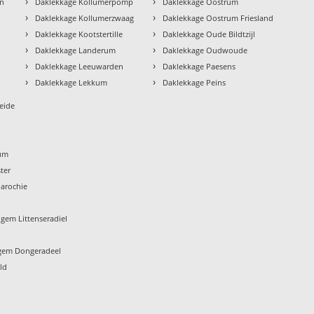
›
›
en
Daklekkage Kollumerpomp
Daklekkage Oostrum
›
›
Daklekkage Kollumerzwaag
Daklekkage Oostrum Friesland
›
›
Daklekkage Kootstertille
Daklekkage Oude Bildtzijl
›
›
Daklekkage Landerum
Daklekkage Oudwoude
›
›
Daklekkage Leeuwarden
Daklekkage Paesens
›
›
Daklekkage Lekkum
Daklekkage Peins
eide
um
ter
arochie
gem Littenseradiel
gem Dongeradeel
ld