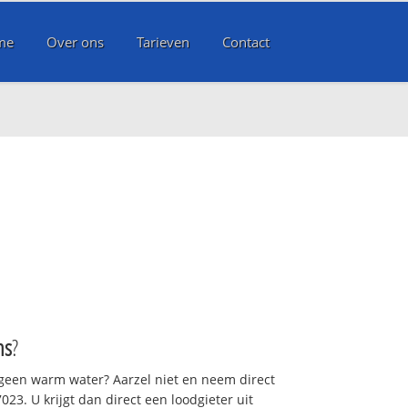
me
Over ons
Tarieven
Contact
ns
?
 geen warm water? Aarzel niet en neem direct
23. U krijgt dan direct een loodgieter uit