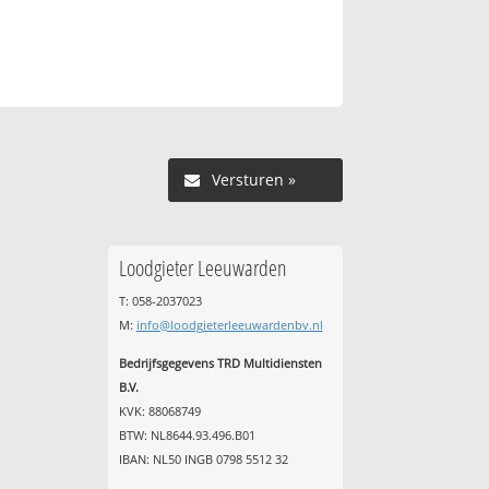
Versturen »
Loodgieter Leeuwarden
T: 058-2037023
M:
info@loodgieterleeuwardenbv.nl
Bedrijfsgegevens TRD Multidiensten
B.V.
KVK: 88068749
BTW: NL8644.93.496.B01
IBAN: NL50 INGB 0798 5512 32