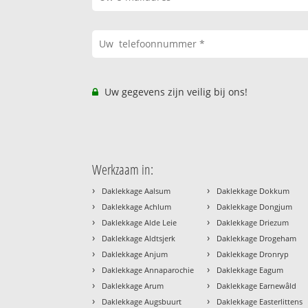
Uw gegevens zijn veilig bij ons!
Werkzaam in:
›
›
Daklekkage Aalsum
Daklekkage Dokkum
›
›
Daklekkage Achlum
Daklekkage Dongjum
›
›
Daklekkage Alde Leie
Daklekkage Driezum
›
›
Daklekkage Aldtsjerk
Daklekkage Drogeham
›
›
Daklekkage Anjum
Daklekkage Dronryp
›
›
Daklekkage Annaparochie
Daklekkage Eagum
›
›
Daklekkage Arum
Daklekkage Earnewâld
›
›
Daklekkage Augsbuurt
Daklekkage Easterlittens