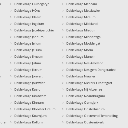
›
›
m
Daklekkage Hurdegaryp
Daklekkage Menaam
›
›
Daklekkage HÒns
Daklekkage Metslawier
›
›
Daklekkage Idaerd
Daklekkage Midlum
›
›
Daklekkage Ingelum
Daklekkage Midsland
›
›
Daklekkage Jacobiparochie
Daklekkage Miedum
›
›
Daklekkage Jannum
Daklekkage Minnertsga
›
›
Daklekkage Jellum
Daklekkage Moddergat
›
›
Daklekkage Jelsum
Daklekkage Morra
›
›
Daklekkage Jirnsum
Daklekkage Munein
›
›
Daklekkage Jislum
Daklekkage Nes Ameland
›
›
Daklekkage Jistrum
Daklekkage Nes gem Dongeradeel
›
›
er
Daklekkage Jorwert
Daklekkage Niawier
›
›
Daklekkage Jouswier
Daklekkage Niekerk Grootegast
›
›
Daklekkage Kaard
Daklekkage Nij Altoenae
›
›
Daklekkage Kimswerd
Daklekkage Noardburgum
›
›
Daklekkage Kinnum
Daklekkage Oentsjerk
›
›
Daklekkage Klooster Lidlum
Daklekkage Oosterbierum
›
›
Daklekkage Koarnjum
Daklekkage Oosterend Terschelling
›
›
buren
Daklekkage Kollum
Daklekkage Oosternijkerk