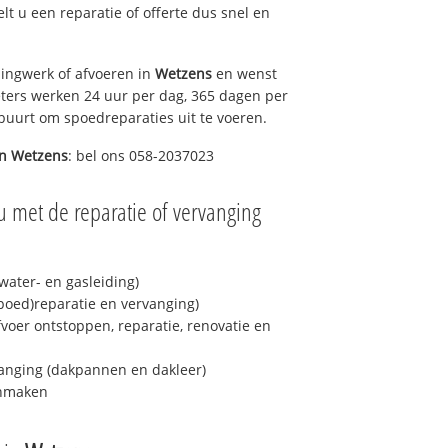
elt u een reparatie of offerte dus snel en
ingwerk of afvoeren in
Wetzens
en wenst
eters werken 24 uur per dag, 365 dagen per
e buurt om spoedreparaties uit te voeren.
in
Wetzens
: bel ons 058-2037023
u met de reparatie of vervanging
ater- en gasleiding)
spoed)reparatie en vervanging)
fvoer ontstoppen, reparatie, renovatie en
anging (dakpannen en dakleer)
onmaken