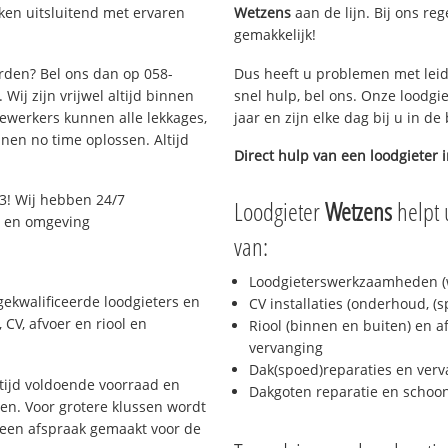
ken uitsluitend met ervaren
Wetzens
aan de lijn. Bij ons reg
gemakkelijk!
arden? Bel ons dan op 058-
Dus heeft u problemen met leid
Wij zijn vrijwel altijd binnen
snel hulp, bel ons. Onze loodgi
ewerkers kunnen alle lekkages,
jaar en zijn elke dag bij u in d
en no time oplossen. Altijd
Direct hulp van een loodgieter 
3! Wij hebben 24/7
Loodgieter
Wetzens
helpt 
n en omgeving
van:
Loodgieterswerkzaamheden (w
ekwalificeerde loodgieters en
CV installaties (onderhoud, (
CV, afvoer en riool en
Riool (binnen en buiten) en a
vervanging
Dak(spoed)reparaties en verv
ijd voldoende voorraad en
Dakgoten reparatie en scho
n. Voor grotere klussen wordt
 een afspraak gemaakt voor de