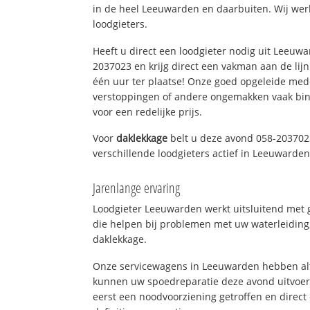
in de heel Leeuwarden en daarbuiten. Wij wer
loodgieters.
Heeft u direct een loodgieter nodig uit Leeuw
2037023 en krijg direct een vakman aan de lijn. 
één uur ter plaatse! Onze goed opgeleide med
verstoppingen of andere ongemakken vaak binn
voor een redelijke prijs.
Voor
daklekkage
belt u deze avond 058-203702
verschillende loodgieters actief in Leeuwarde
Jarenlange ervaring
Loodgieter Leeuwarden werkt uitsluitend met g
die helpen bij problemen met uw waterleiding, 
daklekkage.
Onze servicewagens in Leeuwarden hebben alt
kunnen uw spoedreparatie deze avond uitvoere
eerst een noodvoorziening getroffen en direct