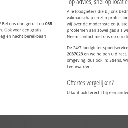
Top advies, snel op locati
Alle loodgieters die bij ons be
vakmanschap en zijn profession
? Bel ons dan gerust op
058-
wij over de modernste en juist
n. Ook voor een gratis
problemen aan zowel gas als wat
Dag en nacht bereikbaar!
Neem contact met ons op om di
De 24/7 loodgieter spoedservic
2037023
en we helpen u direct. 
omgeving, dus ook in: Stiens, W
Leeuwarden.
Offertes vergelijken?
U kunt ook terecht bij een and