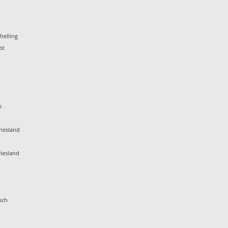
helling
st
m
iesland
iesland
sch