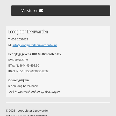
Versturen »
Loodgieter Leeuwarden
T: 058-2037023
M:
info@loodgieterleeuwardenbv.nl
Bedrijfsgegevens TRD Multidiensten B.V.
KVK: 88068749
BTW: NL8644.93.496.B01
IBAN: NL50 INGB 0798 5512 32
Openingstijden
Iedere dag bereikbaar!
Ook in het weekend en op feestdagen
© 2026 - Loodgieter Leeuwarden