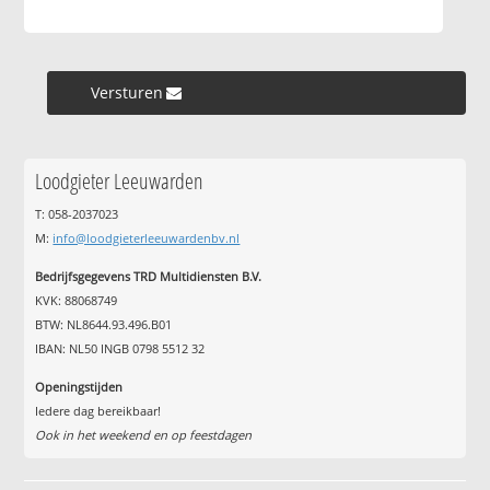
Versturen »
Loodgieter Leeuwarden
T: 058-2037023
M:
info@loodgieterleeuwardenbv.nl
Bedrijfsgegevens TRD Multidiensten B.V.
KVK: 88068749
BTW: NL8644.93.496.B01
IBAN: NL50 INGB 0798 5512 32
Openingstijden
Iedere dag bereikbaar!
Ook in het weekend en op feestdagen