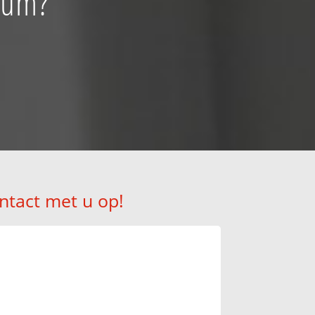
ium?
ntact met u op!