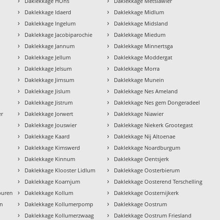
›
›
Daklekkage HÒns
Daklekkage Metslawier
›
›
Daklekkage Idaerd
Daklekkage Midlum
›
›
Daklekkage Ingelum
Daklekkage Midsland
›
›
Daklekkage Jacobiparochie
Daklekkage Miedum
›
›
Daklekkage Jannum
Daklekkage Minnertsga
›
›
Daklekkage Jellum
Daklekkage Moddergat
›
›
Daklekkage Jelsum
Daklekkage Morra
›
›
Daklekkage Jirnsum
Daklekkage Munein
›
›
Daklekkage Jislum
Daklekkage Nes Ameland
›
›
Daklekkage Jistrum
Daklekkage Nes gem Dongeradeel
›
›
er
Daklekkage Jorwert
Daklekkage Niawier
›
›
Daklekkage Jouswier
Daklekkage Niekerk Grootegast
›
›
Daklekkage Kaard
Daklekkage Nij Altoenae
›
›
Daklekkage Kimswerd
Daklekkage Noardburgum
›
›
Daklekkage Kinnum
Daklekkage Oentsjerk
›
›
Daklekkage Klooster Lidlum
Daklekkage Oosterbierum
›
›
Daklekkage Koarnjum
Daklekkage Oosterend Terschelling
›
›
buren
Daklekkage Kollum
Daklekkage Oosternijkerk
›
›
en
Daklekkage Kollumerpomp
Daklekkage Oostrum
›
›
Daklekkage Kollumerzwaag
Daklekkage Oostrum Friesland