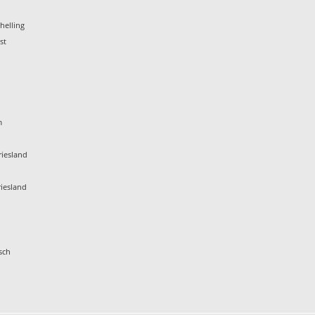
helling
st
m
iesland
iesland
sch