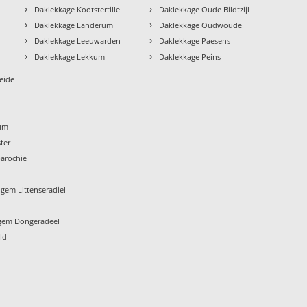
›
›
Daklekkage Kootstertille
Daklekkage Oude Bildtzijl
›
›
Daklekkage Landerum
Daklekkage Oudwoude
›
›
Daklekkage Leeuwarden
Daklekkage Paesens
›
›
Daklekkage Lekkum
Daklekkage Peins
eide
um
ter
arochie
gem Littenseradiel
gem Dongeradeel
ld