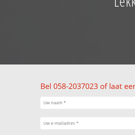
Lek
Bel 058-2037023 of laat ee