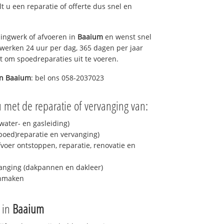
lt u een reparatie of offerte dus snel en
ingwerk of afvoeren in
Baaium
en wenst snel
 werken 24 uur per dag, 365 dagen per jaar
rt om spoedreparaties uit te voeren.
in
Baaium
: bel ons 058-2037023
 met de reparatie of vervanging van:
ater- en gasleiding)
spoed)reparatie en vervanging)
fvoer ontstoppen, reparatie, renovatie en
anging (dakpannen en dakleer)
onmaken
e in
Baaium