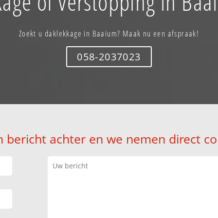
kage of verstopping in Baa
Zoekt u daklekkage in Baaium? Maak nu een afspraak!
058-2037023
n bericht achter en we nemen direct co