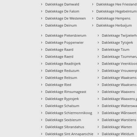
›
›
Daklekkage Damwald
Daklekkage Hee Friesland
›
›
Daklekkage De Falom
Daklekkage Hegebeintum
›
›
Daklekkage De Westereen
Daklekkage Hempens
›
›
Daklekkage Deinum
Daklekkage Herbaijum
›
›
Daklekkage Pietersbierum
Daklekkage Twijzelerh
›
›
Daklekkage Poppenwier
Daklekkage Tytsjerk
›
›
Daklekkage Raard
Daklekkage Tzum
›
›
Daklekkage Raerd
Daklekkage Tzummar
›
›
Daklekkage Readtsjerk
Daklekkage Veenkloos
›
›
Daklekkage Reduzum
Daklekkage Vrouwenp
›
›
Daklekkage Reitsum
Daklekkage Waaksens
›
›
Daklekkage Ried
Daklekkage Waaksens 
›
›
Daklekkage Rinsumageast
Daklekkage Waaxens
›
›
Daklekkage Ryptsjerk
Daklekkage Waaxens 
›
›
Daklekkage Schalsum
Daklekkage Walterswa
›
›
Daklekkage Schiermonnikoog
Daklekkage Wânswert
›
›
Daklekkage Sexbierum
Daklekkage Warstiens
›
›
Daklekkage Sibrandahus
Daklekkage Warten
›
›
Daklekkage Sint Annaparochie
Daklekkage Weidum