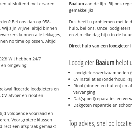
ken uitsluitend met ervaren
Baaium
aan de lijn. Bij ons rege
gemakkelijk!
arden? Bel ons dan op 058-
Dus heeft u problemen met leid
Wij zijn vrijwel altijd binnen
hulp, bel ons. Onze loodgieters
ewerkers kunnen alle lekkages,
en zijn elke dag bij u in de buu
en no time oplossen. Altijd
Direct hulp van een loodgieter 
023! Wij hebben 24/7
Loodgieter
Baaium
helpt u
n en omgeving
Loodgieterswerkzaamheden (w
CV installaties (onderhoud, (
Riool (binnen en buiten) en a
ekwalificeerde loodgieters en
vervanging
CV, afvoer en riool en
Dak(spoed)reparaties en verv
Dakgoten reparatie en scho
ijd voldoende voorraad en
ren. Voor grotere klussen
Top advies, snel op locati
 direct een afspraak gemaakt