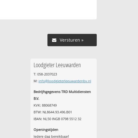
Versturen »
Loodgieter Leeuwarden
T: 058-2037023
M:
info@loodgieterleeuwardenbv.nl
Bedrijfsgegevens TRD Multidiensten
B.V.
KVK: 88068749
BTW: NL8644.93.496.B01
IBAN: NL50 INGB 0798 5512 32
Openingstijden
Iedere dag bereikbaar!