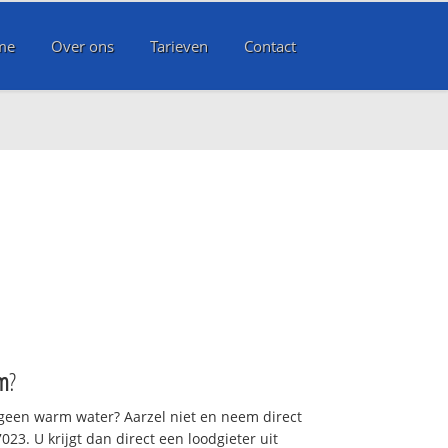
me
Over ons
Tarieven
Contact
m
?
 geen warm water? Aarzel niet en neem direct
23. U krijgt dan direct een loodgieter uit