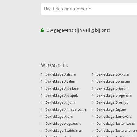
Uw gegevens zijn veilig bij ons!
Werkzaam in:
›
›
Daklekkage Aalsum
Daklekkage Dokkum
›
›
Daklekkage Achlum
Daklekkage Dongjum
›
›
Daklekkage Alde Leie
Daklekkage Driezum
›
›
Daklekkage Aldtsjerk
Daklekkage Drogeham
›
›
Daklekkage Anjum
Daklekkage Dronryp
›
›
Daklekkage Annaparochie
Daklekkage Eagum
›
›
Daklekkage Arum
Daklekkage Earnewâld
›
›
Daklekkage Augsbuurt
Daklekkage Easterlittens
›
›
Daklekkage Baaiduinen
Daklekkage Easterwierru