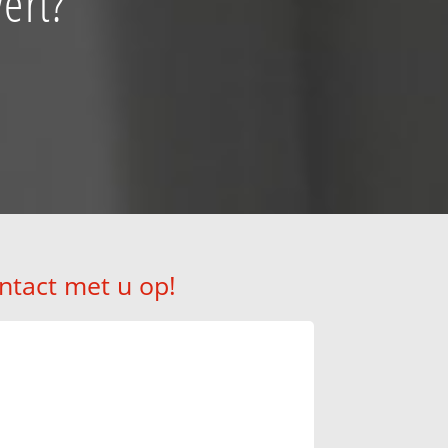
ert?
ntact met u op!