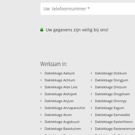
Uw gegevens zijn veilig bij ons!
Werkzaam in:
›
›
Daklekkage Aalsum
Daklekkage Dokkum
›
›
Daklekkage Achlum
Daklekkage Dongjum
›
›
Daklekkage Alde Leie
Daklekkage Driezum
›
›
Daklekkage Aldtsjerk
Daklekkage Drogeham
›
›
Daklekkage Anjum
Daklekkage Dronryp
›
›
Daklekkage Annaparochie
Daklekkage Eagum
›
›
Daklekkage Arum
Daklekkage Earnewâld
›
›
Daklekkage Augsbuurt
Daklekkage Easterlittens
›
›
Daklekkage Baaiduinen
Daklekkage Easterwierru