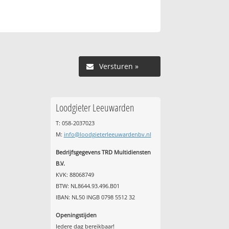
Versturen »
Loodgieter Leeuwarden
T: 058-2037023
M:
info@loodgieterleeuwardenbv.nl
Bedrijfsgegevens TRD Multidiensten
B.V.
KVK: 88068749
BTW: NL8644.93.496.B01
IBAN: NL50 INGB 0798 5512 32
Openingstijden
Iedere dag bereikbaar!