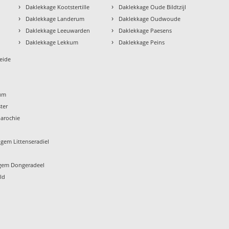
›
›
Daklekkage Kootstertille
Daklekkage Oude Bildtzijl
›
›
Daklekkage Landerum
Daklekkage Oudwoude
›
›
Daklekkage Leeuwarden
Daklekkage Paesens
›
›
Daklekkage Lekkum
Daklekkage Peins
eide
um
ter
arochie
gem Littenseradiel
gem Dongeradeel
ld