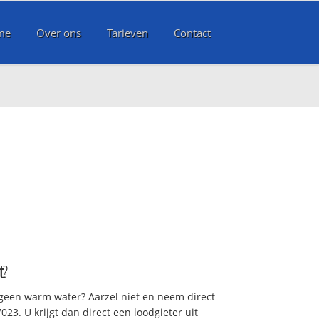
me
Over ons
Tarieven
Contact
t
?
 geen warm water? Aarzel niet en neem direct
23. U krijgt dan direct een loodgieter uit