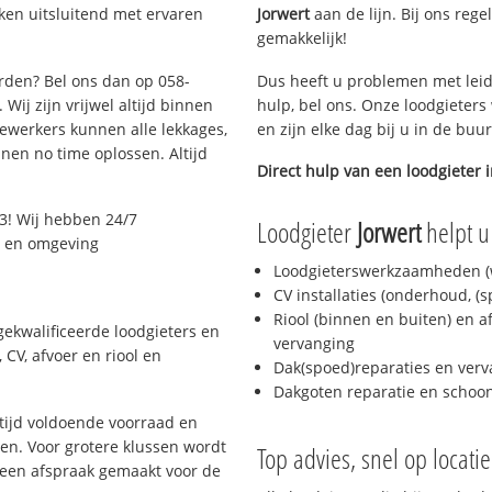
ken uitsluitend met ervaren
Jorwert
aan de lijn. Bij ons rege
gemakkelijk!
arden? Bel ons dan op 058-
Dus heeft u problemen met leid
Wij zijn vrijwel altijd binnen
hulp, bel ons. Onze loodgieters
ewerkers kunnen alle lekkages,
en zijn elke dag bij u in de buu
en no time oplossen. Altijd
Direct hulp van een loodgieter 
3! Wij hebben 24/7
Loodgieter
Jorwert
helpt u
n en omgeving
Loodgieterswerkzaamheden (w
CV installaties (onderhoud, (
Riool (binnen en buiten) en a
ekwalificeerde loodgieters en
vervanging
CV, afvoer en riool en
Dak(spoed)reparaties en verv
Dakgoten reparatie en scho
ijd voldoende voorraad en
n. Voor grotere klussen wordt
Top advies, snel op locati
 een afspraak gemaakt voor de