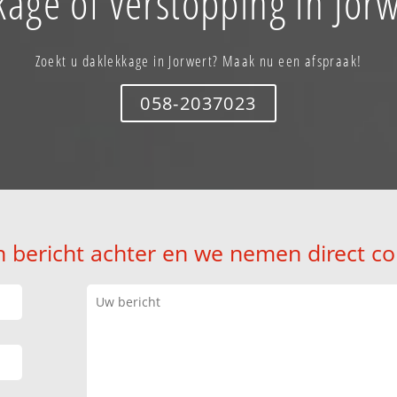
kage of verstopping in Jorw
Zoekt u daklekkage in Jorwert? Maak nu een afspraak!
058-2037023
n bericht achter en we nemen direct co