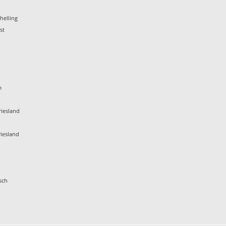
helling
st
m
iesland
iesland
sch