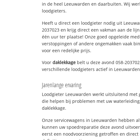
in de heel Leeuwarden en daarbuiten. Wij wer
loodgieters.
Heeft u direct een loodgieter nodig uit Leeuw
2037023 en krijg direct een vakman aan de lijn. 
één uur ter plaatse! Onze goed opgeleide med
verstoppingen of andere ongemakken vaak binn
voor een redelijke prijs.
Voor
daklekkage
belt u deze avond 058-203702
verschillende loodgieters actief in Leeuwarde
Jarenlange ervaring
Loodgieter Leeuwarden werkt uitsluitend met g
die helpen bij problemen met uw waterleiding, 
daklekkage.
Onze servicewagens in Leeuwarden hebben alt
kunnen uw spoedreparatie deze avond uitvoere
eerst een noodvoorziening getroffen en direct