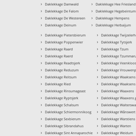
›
›
Daklekkage Damwald
Daklekkage Hee Friesland
›
›
Daklekkage De Falom
Daklekkage Hegebeintum
›
›
Daklekkage De Westereen
Daklekkage Hempens
›
›
Daklekkage Deinum
Daklekkage Herbaijum
›
›
Daklekkage Pietersbierum
Daklekkage Twijzelerh
›
›
Daklekkage Poppenwier
Daklekkage Tytsjerk
›
›
Daklekkage Raard
Daklekkage Tzum
›
›
Daklekkage Raerd
Daklekkage Tzummar
›
›
Daklekkage Readtsjerk
Daklekkage Veenkloos
›
›
Daklekkage Reduzum
Daklekkage Vrouwenp
›
›
Daklekkage Reitsum
Daklekkage Waaksens
›
›
Daklekkage Ried
Daklekkage Waaksens 
›
›
Daklekkage Rinsumageast
Daklekkage Waaxens
›
›
Daklekkage Ryptsjerk
Daklekkage Waaxens 
›
›
Daklekkage Schalsum
Daklekkage Walterswa
›
›
Daklekkage Schiermonnikoog
Daklekkage Wânswert
›
›
Daklekkage Sexbierum
Daklekkage Warstiens
›
›
Daklekkage Sibrandahus
Daklekkage Warten
›
›
Daklekkage Sint Annaparochie
Daklekkage Weidum