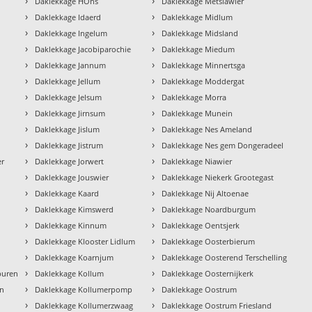
›
›
Daklekkage HÒns
Daklekkage Metslawier
›
›
Daklekkage Idaerd
Daklekkage Midlum
›
›
Daklekkage Ingelum
Daklekkage Midsland
›
›
Daklekkage Jacobiparochie
Daklekkage Miedum
›
›
Daklekkage Jannum
Daklekkage Minnertsga
›
›
Daklekkage Jellum
Daklekkage Moddergat
›
›
Daklekkage Jelsum
Daklekkage Morra
›
›
Daklekkage Jirnsum
Daklekkage Munein
›
›
Daklekkage Jislum
Daklekkage Nes Ameland
›
›
Daklekkage Jistrum
Daklekkage Nes gem Dongeradeel
›
›
er
Daklekkage Jorwert
Daklekkage Niawier
›
›
Daklekkage Jouswier
Daklekkage Niekerk Grootegast
›
›
Daklekkage Kaard
Daklekkage Nij Altoenae
›
›
Daklekkage Kimswerd
Daklekkage Noardburgum
›
›
Daklekkage Kinnum
Daklekkage Oentsjerk
›
›
Daklekkage Klooster Lidlum
Daklekkage Oosterbierum
›
›
Daklekkage Koarnjum
Daklekkage Oosterend Terschelling
›
›
buren
Daklekkage Kollum
Daklekkage Oosternijkerk
›
›
en
Daklekkage Kollumerpomp
Daklekkage Oostrum
›
›
Daklekkage Kollumerzwaag
Daklekkage Oostrum Friesland