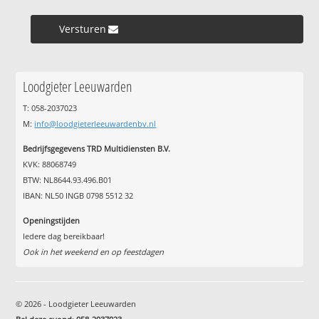
Versturen »
Loodgieter Leeuwarden
T: 058-2037023
M:
info@loodgieterleeuwardenbv.nl
Bedrijfsgegevens TRD Multidiensten B.V.
KVK: 88068749
BTW: NL8644.93.496.B01
IBAN: NL50 INGB 0798 5512 32
Openingstijden
Iedere dag bereikbaar!
Ook in het weekend en op feestdagen
© 2026 - Loodgieter Leeuwarden