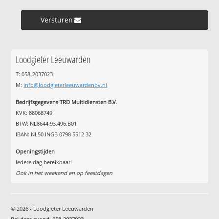
Versturen »
Loodgieter Leeuwarden
T: 058-2037023
M:
info@loodgieterleeuwardenbv.nl
Bedrijfsgegevens TRD Multidiensten B.V.
KVK: 88068749
BTW: NL8644.93.496.B01
IBAN: NL50 INGB 0798 5512 32
Openingstijden
Iedere dag bereikbaar!
Ook in het weekend en op feestdagen
© 2026 - Loodgieter Leeuwarden