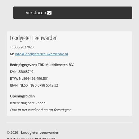
Versturen »
Loodgieter Leeuwarden
T: 058-2037023
M:
info@loodgieterleeuwardenbv.nl
Bedrijfsgegevens TRD Multidiensten B.V.
KVK: 88068749
BTW: NL8644.93.496.B01
IBAN: NL50 INGB 0798 5512 32
Openingstijden
Iedere dag bereikbaar!
Ook in het weekend en op feestdagen
© 2026 - Loodgieter Leeuwarden