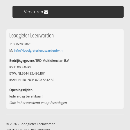
Versturen »
Loodgieter Leeuwarden
T: 058-2037023
M:
info@loodgieterleeuwardenbv.nl
Bedrijfsgegevens TRD Multidiensten B.V.
KVK: 88068749
BTW: NL8644.93.496.B01
IBAN: NL50 INGB 0798 5512 32
Openingstijden
Iedere dag bereikbaar!
Ook in het weekend en op feestdagen
© 2026 - Loodgieter Leeuwarden