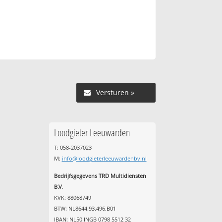
Versturen »
Loodgieter Leeuwarden
T: 058-2037023
M:
info@loodgieterleeuwardenbv.nl
Bedrijfsgegevens TRD Multidiensten
B.V.
KVK: 88068749
BTW: NL8644.93.496.B01
IBAN: NL50 INGB 0798 5512 32