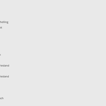
helling
st
m
iesland
iesland
sch