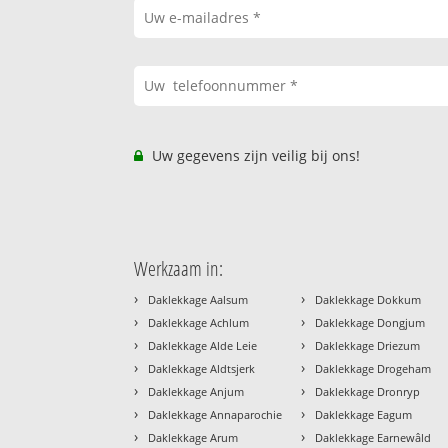
Uw gegevens zijn veilig bij ons!
Werkzaam in:
›
›
Daklekkage Aalsum
Daklekkage Dokkum
›
›
Daklekkage Achlum
Daklekkage Dongjum
›
›
Daklekkage Alde Leie
Daklekkage Driezum
›
›
Daklekkage Aldtsjerk
Daklekkage Drogeham
›
›
Daklekkage Anjum
Daklekkage Dronryp
›
›
Daklekkage Annaparochie
Daklekkage Eagum
›
›
Daklekkage Arum
Daklekkage Earnewâld