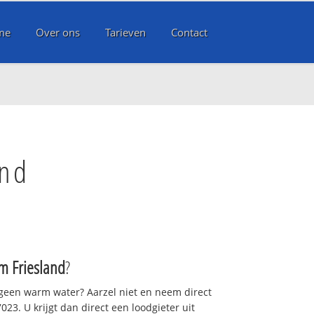
me
Over ons
Tarieven
Contact
and
m Friesland
?
 geen warm water? Aarzel niet en neem direct
23. U krijgt dan direct een loodgieter uit