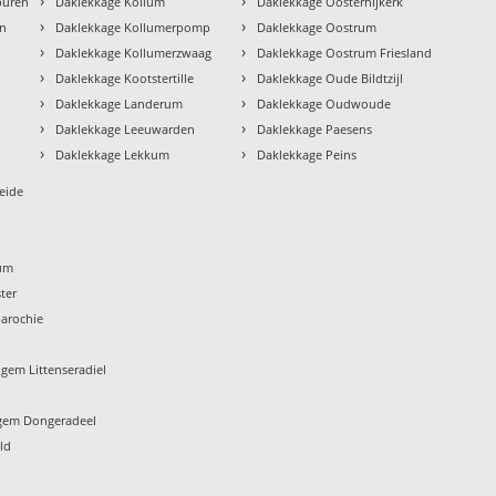
›
›
buren
Daklekkage Kollum
Daklekkage Oosternijkerk
›
›
en
Daklekkage Kollumerpomp
Daklekkage Oostrum
›
›
Daklekkage Kollumerzwaag
Daklekkage Oostrum Friesland
›
›
Daklekkage Kootstertille
Daklekkage Oude Bildtzijl
›
›
Daklekkage Landerum
Daklekkage Oudwoude
›
›
Daklekkage Leeuwarden
Daklekkage Paesens
›
›
Daklekkage Lekkum
Daklekkage Peins
eide
um
ter
arochie
gem Littenseradiel
gem Dongeradeel
ld