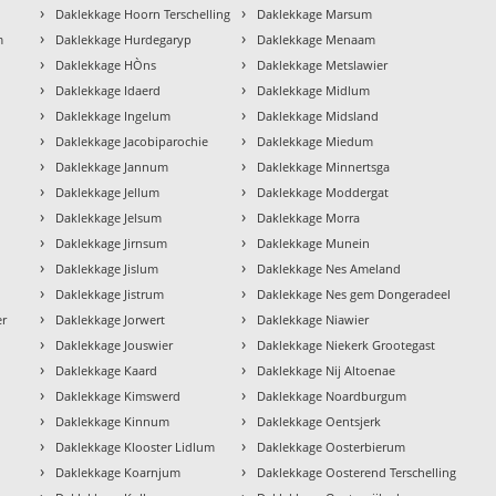
›
›
Daklekkage Hoorn Terschelling
Daklekkage Marsum
›
›
m
Daklekkage Hurdegaryp
Daklekkage Menaam
›
›
Daklekkage HÒns
Daklekkage Metslawier
›
›
Daklekkage Idaerd
Daklekkage Midlum
›
›
Daklekkage Ingelum
Daklekkage Midsland
›
›
Daklekkage Jacobiparochie
Daklekkage Miedum
›
›
Daklekkage Jannum
Daklekkage Minnertsga
›
›
Daklekkage Jellum
Daklekkage Moddergat
›
›
Daklekkage Jelsum
Daklekkage Morra
›
›
Daklekkage Jirnsum
Daklekkage Munein
›
›
Daklekkage Jislum
Daklekkage Nes Ameland
›
›
Daklekkage Jistrum
Daklekkage Nes gem Dongeradeel
›
›
er
Daklekkage Jorwert
Daklekkage Niawier
›
›
Daklekkage Jouswier
Daklekkage Niekerk Grootegast
›
›
Daklekkage Kaard
Daklekkage Nij Altoenae
›
›
Daklekkage Kimswerd
Daklekkage Noardburgum
›
›
Daklekkage Kinnum
Daklekkage Oentsjerk
›
›
Daklekkage Klooster Lidlum
Daklekkage Oosterbierum
›
›
Daklekkage Koarnjum
Daklekkage Oosterend Terschelling