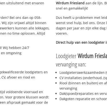
ken uitsluitend met ervaren
Wirdum Friesland
aan de lijn. B
snel en gemakkelijk!
arden? Bel ons dan op 058-
Dus heeft u problemen met leid
Wij zijn vrijwel altijd binnen
wenst snel hulp, bel ons. Onze 
ewerkers kunnen alle lekkages,
dagen per jaar en zijn elke dag 
en no time oplossen. Altijd
voeren.
Direct hulp van een loodgieter 
3! Wij hebben 24/7
n en omgeving
Loodgieter
Wirdum Friesl
vervanging van:
ekwalificeerde loodgieters en
Loodgieterswerkzaamheden (w
CV, afvoer en riool en
CV installaties (onderhoud, (
Riool (binnen en buiten) en a
vervanging
ijd voldoende voorraad en
Dak(spoed)reparaties en verv
n. Voor grotere klussen wordt
Dakgoten reparatie en scho
 een afspraak gemaakt voor de