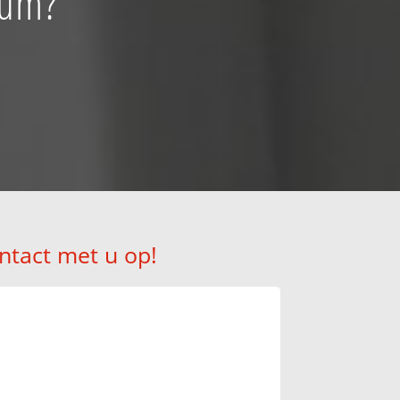
lum?
ntact met u op!