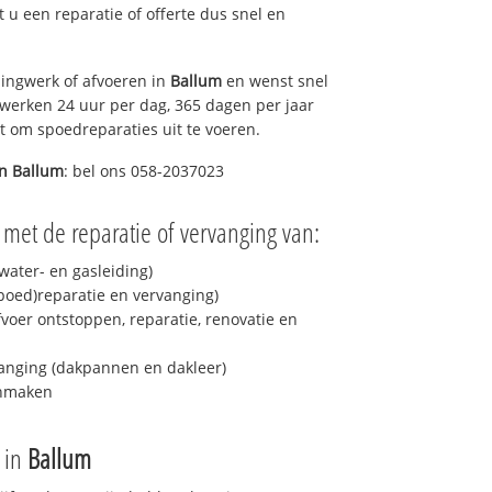
lt u een reparatie of offerte dus snel en
ingwerk of afvoeren in
Ballum
en wenst snel
 werken 24 uur per dag, 365 dagen per jaar
rt om spoedreparaties uit te voeren.
in
Ballum
: bel ons 058-2037023
 met de reparatie of vervanging van:
ater- en gasleiding)
spoed)reparatie en vervanging)
fvoer ontstoppen, reparatie, renovatie en
anging (dakpannen en dakleer)
onmaken
e in
Ballum