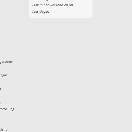
Ook in het weekend en op
feestdagen
geradeel
tegast
m
m
rschelling
k
sland