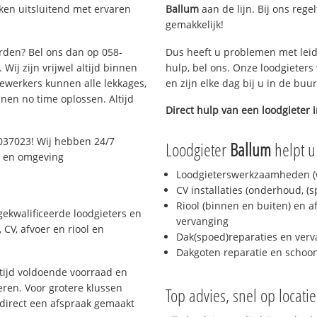
ken uitsluitend met ervaren
Ballum
aan de lijn. Bij ons rege
gemakkelijk!
arden? Bel ons dan op 058-
Dus heeft u problemen met leid
Wij zijn vrijwel altijd binnen
hulp, bel ons. Onze loodgieters
ewerkers kunnen alle lekkages,
en zijn elke dag bij u in de buu
en no time oplossen. Altijd
Direct hulp van een loodgieter 
037023! Wij hebben 24/7
Loodgieter
Ballum
helpt u
n en omgeving
Loodgieterswerkzaamheden (w
CV installaties (onderhoud, (
Riool (binnen en buiten) en a
ekwalificeerde loodgieters en
vervanging
CV, afvoer en riool en
Dak(spoed)reparaties en verv
Dakgoten reparatie en scho
ijd voldoende voorraad en
ren. Voor grotere klussen
Top advies, snel op locati
 direct een afspraak gemaakt