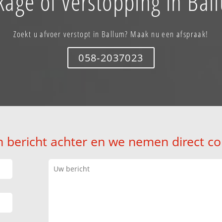
kage of verstopping in Bal
Zoekt u afvoer verstopt in Ballum? Maak nu een afspraak!
058-2037023
n bericht achter en we nemen direct co