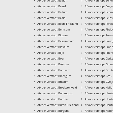
›
›
Afvoer verstopt Baaium
Afvoer verstopt Ee Fr
›
›
Afvoer verstopt Baard
Afvoer verstopt Eng
›
›
Afvoer verstopt Ballum
Afvoer verstopt Fea
›
›
Afvoer verstopt Bears
Afvoer verstopt Fein
›
›
Afvoer verstopt Bears Friesland
Afvoer verstopt Ferwe
›
›
Afvoer verstopt Berltsum
Afvoer verstopt Fird
›
›
Afvoer verstopt Bitgum
Afvoer verstopt For
›
›
Afvoer verstopt Bitgummole
Afvoer verstopt Fou
›
›
Afvoer verstopt Blessum
Afvoer verstopt Fran
›
›
Afvoer verstopt Blije
Afvoer verstopt Frien
›
›
Afvoer verstopt Boer
Afvoer verstopt Gerk
›
›
Afvoer verstopt Boksum
Afvoer verstopt Gin
›
›
Afvoer verstopt Bornwird
Afvoer verstopt Gou
›
›
Afvoer verstopt Brantgum
Afvoer verstopt Grou
›
›
Afvoer verstopt Britsum
Afvoer verstopt Gytsj
›
›
Afvoer verstopt Broeksterwald
Afvoer verstopt Hall
›
›
Afvoer verstopt Buitenpost
Afvoer verstopt Han
›
›
Afvoer verstopt Burdaard
Afvoer verstopt Han
›
›
Afvoer verstopt Buren Friesland
Afvoer verstopt Han
›
›
Afvoer verstopt Burgum
Afvoer verstopt Harl