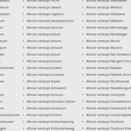
›
›
iesland
Afvoer verstopt HÒns
Afvoer verstopt Metslawier
›
›
wierum
Afvoer verstopt Idaerd
Afvoer verstopt Midlum
›
›
nwalden
Afvoer verstopt Ingelum
Afvoer verstopt Midsland
›
›
sum
Afvoer verstopt Jacobiparochie
Afvoer verstopt Miedum
›
›
rt
Afvoer verstopt Jannum
Afvoer verstopt Minnertsga
›
›
gum
Afvoer verstopt Jellum
Afvoer verstopt Moddergat
›
›
merum
Afvoer verstopt Jelsum
Afvoer verstopt Morra
›
›
dgum
Afvoer verstopt Jirnsum
Afvoer verstopt Munein
›
›
eker
Afvoer verstopt Jislum
Afvoer verstopt Nes Ameland
›
›
s
Afvoer verstopt Jistrum
Afvoer verstopt Nes gem Don
›
›
esklooster
Afvoer verstopt Jorwert
Afvoer verstopt Niawier
›
›
num
Afvoer verstopt Jouswier
Afvoer verstopt Niekerk Groo
›
›
tum
Afvoer verstopt Kaard
Afvoer verstopt Nij Altoenae
›
›
Afvoer verstopt Kimswerd
Afvoer verstopt Noardburgu
›
›
erk
Afvoer verstopt Kinnum
Afvoer verstopt Oentsjerk
›
›
um
Afvoer verstopt Klooster Lidlum
Afvoer verstopt Oosterbieru
›
›
tum
Afvoer verstopt Koarnjum
Afvoer verstopt Oosterend Te
›
›
tumeruitburen
Afvoer verstopt Kollum
Afvoer verstopt Oosternijker
›
›
tumhuizen
Afvoer verstopt Kollumerpomp
Afvoer verstopt Oostrum
›
›
ingen
Afvoer verstopt Kollumerzwaag
Afvoer verstopt Oostrum Frie