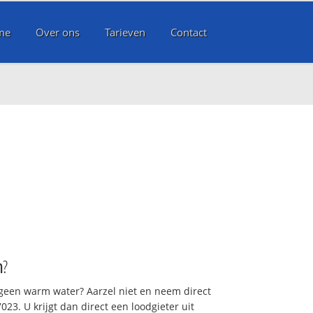
me
Over ons
Tarieven
Contact
m
?
 geen warm water? Aarzel niet en neem direct
23. U krijgt dan direct een loodgieter uit