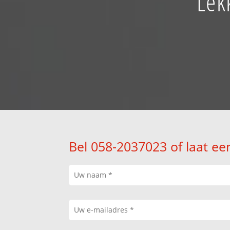
Lek
Bel 058-2037023 of laat ee