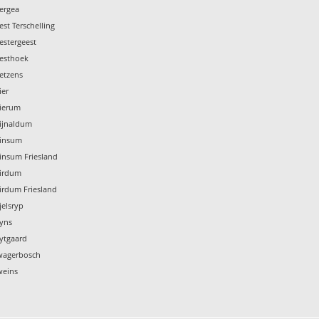
ergea
st Terschelling
estergeest
Westhoek
etzens
ier
Wierum
Wijnaldum
Winsum
insum Friesland
Wirdum
irdum Friesland
jelsryp
Wyns
ytgaard
Zwagerbosch
weins