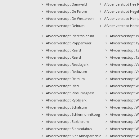
›
›
Afvoer verstopt Damwald
Afvoer verstopt Hee F
›
›
Afvoer verstopt De Falom
Afvoer verstopt Heg
›
›
Afvoer verstopt De Westereen
Afvoer verstopt Hem
›
›
Afvoer verstopt Deinum
Afvoer verstopt Herb
›
›
Afvoer verstopt Pietersbierum
Afvoer verstopt T
›
›
Afvoer verstopt Poppenwier
Afvoer verstopt Ty
›
›
Afvoer verstopt Raard
Afvoer verstopt 
›
›
Afvoer verstopt Raerd
Afvoer verstopt
›
›
Afvoer verstopt Readtsjerk
Afvoer verstopt V
›
›
Afvoer verstopt Reduzum
Afvoer verstopt 
›
›
Afvoer verstopt Reitsum
Afvoer verstopt 
›
›
Afvoer verstopt Ried
Afvoer verstopt W
›
›
Afvoer verstopt Rinsumageast
Afvoer verstopt 
›
›
Afvoer verstopt Ryptsjerk
Afvoer verstopt 
›
›
Afvoer verstopt Schalsum
Afvoer verstopt W
›
›
Afvoer verstopt Schiermonnikoog
Afvoer verstopt 
›
›
Afvoer verstopt Sexbierum
Afvoer verstopt W
›
›
Afvoer verstopt Sibrandahus
Afvoer verstopt W
›
›
Afvoer verstopt Sint Annaparochie
Afvoer verstopt 