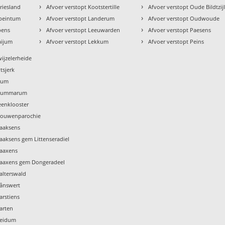
›
›
riesland
Afvoer verstopt Kootstertille
Afvoer verstopt Oude Bildtzij
›
›
ebeintum
Afvoer verstopt Landerum
Afvoer verstopt Oudwoude
›
›
pens
Afvoer verstopt Leeuwarden
Afvoer verstopt Paesens
›
›
aijum
Afvoer verstopt Lekkum
Afvoer verstopt Peins
wijzelerheide
tsjerk
Tzum
 Tzummarum
eenklooster
Vrouwenparochie
Waaksens
aaksens gem Littenseradiel
Waaxens
Waaxens gem Dongeradeel
alterswald
Wânswert
arstiens
arten
Weidum