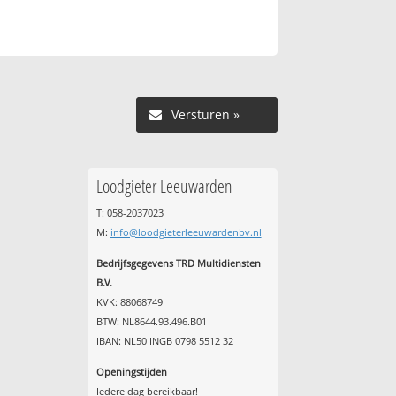
Versturen »
Loodgieter Leeuwarden
T: 058-2037023
M:
info@loodgieterleeuwardenbv.nl
Bedrijfsgegevens TRD Multidiensten
B.V.
KVK: 88068749
BTW: NL8644.93.496.B01
IBAN: NL50 INGB 0798 5512 32
Openingstijden
Iedere dag bereikbaar!