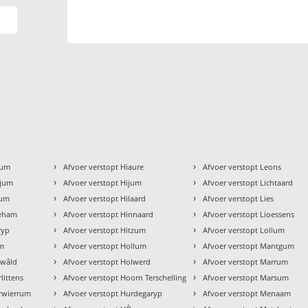
›
›
kum
Afvoer verstopt Hiaure
Afvoer verstopt Leons
›
›
gjum
Afvoer verstopt Hijum
Afvoer verstopt Lichtaard
›
›
zum
Afvoer verstopt Hilaard
Afvoer verstopt Lies
›
›
geham
Afvoer verstopt Hinnaard
Afvoer verstopt Lioessens
›
›
ryp
Afvoer verstopt Hitzum
Afvoer verstopt Lollum
›
›
um
Afvoer verstopt Hollum
Afvoer verstopt Mantgum
›
›
ewâld
Afvoer verstopt Holwerd
Afvoer verstopt Marrum
›
›
littens
Afvoer verstopt Hoorn Terschelling
Afvoer verstopt Marsum
›
›
erwierrum
Afvoer verstopt Hurdegaryp
Afvoer verstopt Menaam