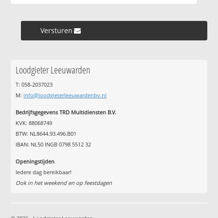
Versturen »
Loodgieter Leeuwarden
T: 058-2037023
M:
info@loodgieterleeuwardenbv.nl
Bedrijfsgegevens TRD Multidiensten B.V.
KVK: 88068749
BTW: NL8644.93.496.B01
IBAN: NL50 INGB 0798 5512 32
Openingstijden
Iedere dag bereikbaar!
Ook in het weekend en op feestdagen