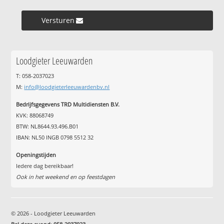
Versturen »
Loodgieter Leeuwarden
T: 058-2037023
M:
info@loodgieterleeuwardenbv.nl
Bedrijfsgegevens TRD Multidiensten B.V.
KVK: 88068749
BTW: NL8644.93.496.B01
IBAN: NL50 INGB 0798 5512 32
Openingstijden
Iedere dag bereikbaar!
Ook in het weekend en op feestdagen
© 2026 - Loodgieter Leeuwarden