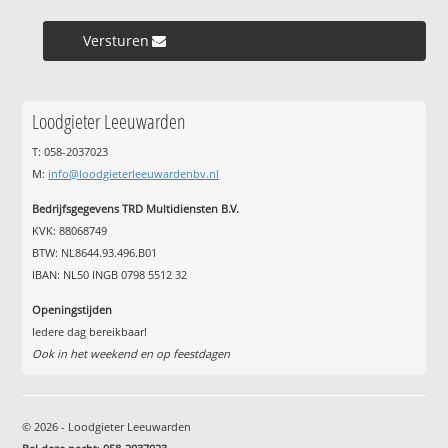
Versturen »
Loodgieter Leeuwarden
T: 058-2037023
M:
info@loodgieterleeuwardenbv.nl
Bedrijfsgegevens TRD Multidiensten B.V.
KVK: 88068749
BTW: NL8644.93.496.B01
IBAN: NL50 INGB 0798 5512 32
Openingstijden
Iedere dag bereikbaar!
Ook in het weekend en op feestdagen
© 2026 - Loodgieter Leeuwarden