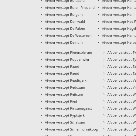
›
›
Afvoer verstopt Burdaard
Afvoer verstopt Han
›
›
Afvoer verstopt Buren Friesland
Afvoer verstopt Han
›
›
Afvoer verstopt Burgum
Afvoer verstopt Harl
›
›
Afvoer verstopt Damwald
Afvoer verstopt Hee F
›
›
Afvoer verstopt De Falom
Afvoer verstopt Heg
›
›
Afvoer verstopt De Westereen
Afvoer verstopt Hem
›
›
Afvoer verstopt Deinum
Afvoer verstopt Herb
›
›
Afvoer verstopt Pietersbierum
Afvoer verstopt T
›
›
Afvoer verstopt Poppenwier
Afvoer verstopt Ty
›
›
Afvoer verstopt Raard
Afvoer verstopt 
›
›
Afvoer verstopt Raerd
Afvoer verstopt
›
›
Afvoer verstopt Readtsjerk
Afvoer verstopt V
›
›
Afvoer verstopt Reduzum
Afvoer verstopt 
›
›
Afvoer verstopt Reitsum
Afvoer verstopt 
›
›
Afvoer verstopt Ried
Afvoer verstopt W
›
›
Afvoer verstopt Rinsumageast
Afvoer verstopt 
›
›
Afvoer verstopt Ryptsjerk
Afvoer verstopt 
›
›
Afvoer verstopt Schalsum
Afvoer verstopt W
›
›
Afvoer verstopt Schiermonnikoog
Afvoer verstopt 
›
›