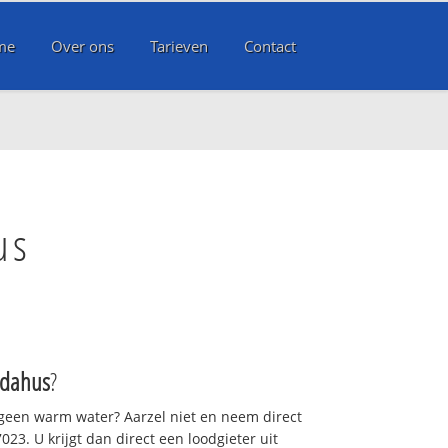
me
Over ons
Tarieven
Contact
us
ndahus
?
 geen warm water? Aarzel niet en neem direct
23. U krijgt dan direct een loodgieter uit