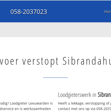
058-2037023
Ho
fvoer verstopt Sibrandah
Loodgieterswerk in
Sibra
odig? Loodgieter Leeuwarden is
Heeft u lekkage, verstopping of
oedservice en is werkzaamheden
contact met ons op via 058-20370