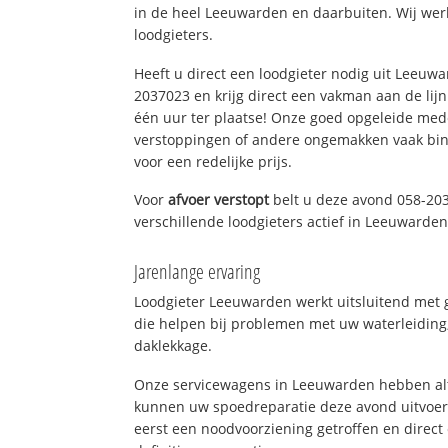
in de heel Leeuwarden en daarbuiten. Wij wer
loodgieters.
Heeft u direct een loodgieter nodig uit Leeuw
2037023 en krijg direct een vakman aan de lijn. 
één uur ter plaatse! Onze goed opgeleide med
verstoppingen of andere ongemakken vaak binn
voor een redelijke prijs.
Voor
afvoer verstopt
belt u deze avond 058-20
verschillende loodgieters actief in Leeuwarde
Jarenlange ervaring
Loodgieter Leeuwarden werkt uitsluitend met g
die helpen bij problemen met uw waterleiding, 
daklekkage.
Onze servicewagens in Leeuwarden hebben alt
kunnen uw spoedreparatie deze avond uitvoere
eerst een noodvoorziening getroffen en direct