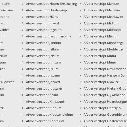
›
›
littens
Afvoer verstopt Hoorn Terschelling
Afvoer verstopt Marsum
›
›
erwierrum
Afvoer verstopt Hurdegaryp
Afvoer verstopt Menaam
›
›
iesland
Afvoer verstopt HÒns
Afvoer verstopt Metslawier
›
›
wierum
Afvoer verstopt Idaerd
Afvoer verstopt Midlum
›
›
nwalden
Afvoer verstopt Ingelum
Afvoer verstopt Midsland
›
›
sum
Afvoer verstopt Jacobiparochie
Afvoer verstopt Miedum
›
›
rt
Afvoer verstopt Jannum
Afvoer verstopt Minnertsga
›
›
gum
Afvoer verstopt Jellum
Afvoer verstopt Moddergat
›
›
merum
Afvoer verstopt Jelsum
Afvoer verstopt Morra
›
›
dgum
Afvoer verstopt Jirnsum
Afvoer verstopt Munein
›
›
eker
Afvoer verstopt Jislum
Afvoer verstopt Nes Ameland
›
›
s
Afvoer verstopt Jistrum
Afvoer verstopt Nes gem Don
›
›
esklooster
Afvoer verstopt Jorwert
Afvoer verstopt Niawier
›
›
num
Afvoer verstopt Jouswier
Afvoer verstopt Niekerk Groo
›
›
tum
Afvoer verstopt Kaard
Afvoer verstopt Nij Altoenae
›
›
Afvoer verstopt Kimswerd
Afvoer verstopt Noardburgu
›
›
erk
Afvoer verstopt Kinnum
Afvoer verstopt Oentsjerk
›
›
um
Afvoer verstopt Klooster Lidlum
Afvoer verstopt Oosterbieru
›
›
tum
Afvoer verstopt Koarnjum
Afvoer verstopt Oosterend Te