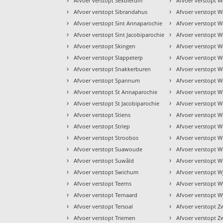
Afvoer verstopt Sexbierum
Afvoer verstopt W
›
›
Afvoer verstopt Sibrandahus
Afvoer verstopt W
›
›
Afvoer verstopt Sint Annaparochie
Afvoer verstopt 
›
›
Afvoer verstopt Sint Jacobiparochie
Afvoer verstopt W
›
›
Afvoer verstopt Skingen
Afvoer verstopt We
›
›
Afvoer verstopt Slappeterp
Afvoer verstopt W
›
›
Afvoer verstopt Snakkerburen
Afvoer verstopt 
›
›
Afvoer verstopt Spannum
Afvoer verstopt W
›
›
Afvoer verstopt St Annaparochie
Afvoer verstopt W
›
›
Afvoer verstopt St Jacobiparochie
Afvoer verstopt 
›
›
Afvoer verstopt Stiens
Afvoer verstopt 
›
›
Afvoer verstopt Striep
Afvoer verstopt 
›
›
Afvoer verstopt Stroobos
Afvoer verstopt W
›
›
Afvoer verstopt Suawoude
Afvoer verstopt 
›
›
Afvoer verstopt Suwâld
Afvoer verstopt W
›
›
Afvoer verstopt Swichum
Afvoer verstopt W
›
›
Afvoer verstopt Teerns
Afvoer verstopt 
›
›
Afvoer verstopt Ternaard
Afvoer verstopt W
›
›
Afvoer verstopt Tersoal
Afvoer verstopt 
›
›
Afvoer verstopt Triemen
Afvoer verstopt Z