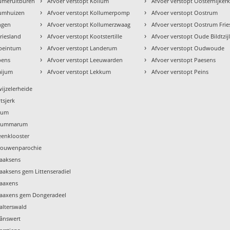
›
›
tumeruitburen
Afvoer verstopt Kollum
Afvoer verstopt Oosternijker
›
›
tumhuizen
Afvoer verstopt Kollumerpomp
Afvoer verstopt Oostrum
›
›
ingen
Afvoer verstopt Kollumerzwaag
Afvoer verstopt Oostrum Frie
›
›
riesland
Afvoer verstopt Kootstertille
Afvoer verstopt Oude Bildtzij
›
›
ebeintum
Afvoer verstopt Landerum
Afvoer verstopt Oudwoude
›
›
pens
Afvoer verstopt Leeuwarden
Afvoer verstopt Paesens
›
›
aijum
Afvoer verstopt Lekkum
Afvoer verstopt Peins
wijzelerheide
tsjerk
Tzum
 Tzummarum
eenklooster
Vrouwenparochie
Waaksens
aaksens gem Littenseradiel
Waaxens
Waaxens gem Dongeradeel
alterswald
Wânswert