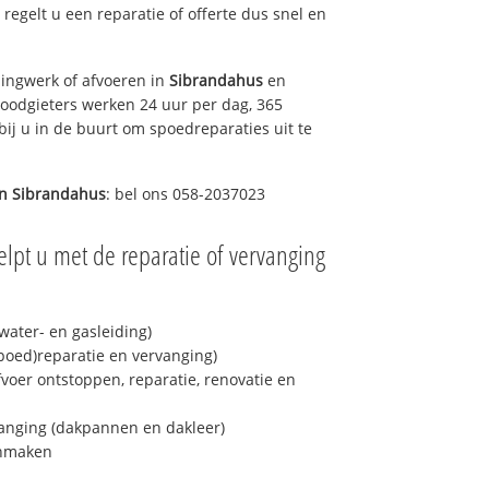
s regelt u een reparatie of offerte dus snel en
ingwerk of afvoeren in
Sibrandahus
en
loodgieters werken 24 uur per dag, 365
bij u in de buurt om spoedreparaties uit te
in
Sibrandahus
: bel ons 058-2037023
lpt u met de reparatie of vervanging
ater- en gasleiding)
spoed)reparatie en vervanging)
fvoer ontstoppen, reparatie, renovatie en
anging (dakpannen en dakleer)
onmaken