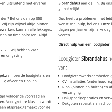
ken uitsluitend met ervaren
Sibrandahus
aan de lijn. Bij on
gemakkelijk!
arden? Bel ons dan op 058-
Dus heeft u problemen met leid
Wij zijn vrijwel altijd binnen
wenst snel hulp, bel ons. Onze 
ewerkers kunnen alle lekkages,
dagen per jaar en zijn elke dag 
en no time oplossen. Altijd
voeren.
Direct hulp van een loodgieter 
37023! Wij hebben 24/7
n en omgeving
Loodgieter
Sibrandahus
he
van:
ekwalificeerde loodgieters en
Loodgieterswerkzaamheden (w
CV, afvoer en riool en
CV installaties (onderhoud, (
Riool (binnen en buiten) en a
vervanging
ijd voldoende voorraad en
Dak(spoed)reparaties en verv
n. Voor grotere klussen wordt
Dakgoten reparatie en scho
 een afspraak gemaakt voor de