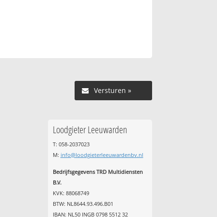
Versturen »
Loodgieter Leeuwarden
T: 058-2037023
M:
info@loodgieterleeuwardenbv.nl
Bedrijfsgegevens TRD Multidiensten
B.V.
KVK: 88068749
BTW: NL8644.93.496.B01
IBAN: NL50 INGB 0798 5512 32