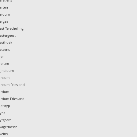
arstiens
arten
Weidum
ergea
st Terschelling
estergeest
Westhoek
etzens
ier
Wierum
Wijnaldum
Winsum
insum Friesland
Wirdum
irdum Friesland
jelsryp
Wyns
ytgaard
Zwagerbosch
weins