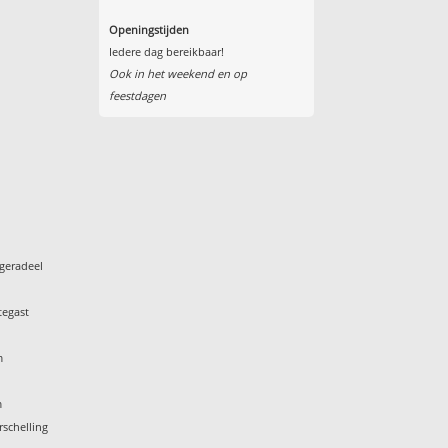
Openingstijden
Iedere dag bereikbaar!
Ook in het weekend en op
feestdagen
geradeel
tegast
m
m
rschelling