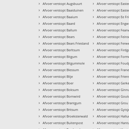
›
›
Afvoer verstopt Augsbuurt
Afvoer verstopt Easter
›
›
Afvoer verstopt Baaiduinen
Afvoer verstopt East
›
›
Afvoer verstopt Baaium
Afvoer verstopt Ee Fr
›
›
Afvoer verstopt Baard
Afvoer verstopt Eng
›
›
Afvoer verstopt Ballum
Afvoer verstopt Fea
›
›
Afvoer verstopt Bears
Afvoer verstopt Fein
›
›
Afvoer verstopt Bears Friesland
Afvoer verstopt Ferwe
›
›
Afvoer verstopt Berltsum
Afvoer verstopt Fird
›
›
Afvoer verstopt Bitgum
Afvoer verstopt For
›
›
Afvoer verstopt Bitgummole
Afvoer verstopt Fou
›
›
Afvoer verstopt Blessum
Afvoer verstopt Fran
›
›
Afvoer verstopt Blije
Afvoer verstopt Frien
›
›
Afvoer verstopt Boer
Afvoer verstopt Gerk
›
›
Afvoer verstopt Boksum
Afvoer verstopt Gin
›
›
Afvoer verstopt Bornwird
Afvoer verstopt Gou
›
›
Afvoer verstopt Brantgum
Afvoer verstopt Grou
›
›
Afvoer verstopt Britsum
Afvoer verstopt Gytsj
›
›
Afvoer verstopt Broeksterwald
Afvoer verstopt Hall
›
›
Afvoer verstopt Buitenpost
Afvoer verstopt Han