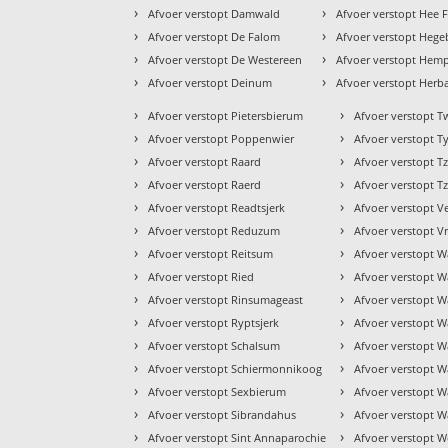
›
›
Afvoer verstopt Damwald
Afvoer verstopt Hee F
›
›
Afvoer verstopt De Falom
Afvoer verstopt Heg
›
›
Afvoer verstopt De Westereen
Afvoer verstopt Hem
›
›
Afvoer verstopt Deinum
Afvoer verstopt Herb
›
›
Afvoer verstopt Pietersbierum
Afvoer verstopt T
›
›
Afvoer verstopt Poppenwier
Afvoer verstopt Ty
›
›
Afvoer verstopt Raard
Afvoer verstopt 
›
›
Afvoer verstopt Raerd
Afvoer verstopt
›
›
Afvoer verstopt Readtsjerk
Afvoer verstopt V
›
›
Afvoer verstopt Reduzum
Afvoer verstopt 
›
›
Afvoer verstopt Reitsum
Afvoer verstopt 
›
›
Afvoer verstopt Ried
Afvoer verstopt W
›
›
Afvoer verstopt Rinsumageast
Afvoer verstopt 
›
›
Afvoer verstopt Ryptsjerk
Afvoer verstopt 
›
›
Afvoer verstopt Schalsum
Afvoer verstopt W
›
›
Afvoer verstopt Schiermonnikoog
Afvoer verstopt 
›
›
Afvoer verstopt Sexbierum
Afvoer verstopt W
›
›
Afvoer verstopt Sibrandahus
Afvoer verstopt W
›
›
Afvoer verstopt Sint Annaparochie
Afvoer verstopt 