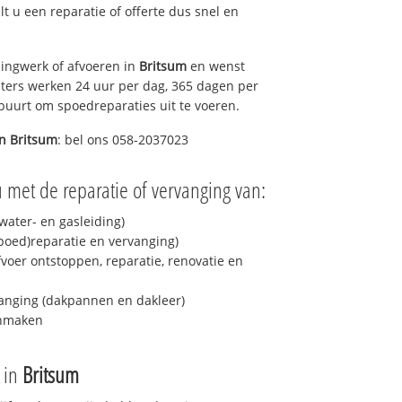
elt u een reparatie of offerte dus snel en
ingwerk of afvoeren in
Britsum
en wenst
eters werken 24 uur per dag, 365 dagen per
e buurt om spoedreparaties uit te voeren.
in
Britsum
: bel ons 058-2037023
 met de reparatie of vervanging van:
ater- en gasleiding)
spoed)reparatie en vervanging)
fvoer ontstoppen, reparatie, renovatie en
anging (dakpannen en dakleer)
onmaken
e in
Britsum