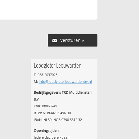
Versturen »
Loodgieter Leeuwarden
T: 058-2037023
M:
info@loodgieterleeuwardenbv.nl
Bedrijfsgegevens TRD Multidiensten
B.V.
KVK: 88068749
BTW: NL8644.93.496.B01
IBAN: NL50 INGB 0798 5512 32
Openingstijden
Iedere dag bereikbaar!