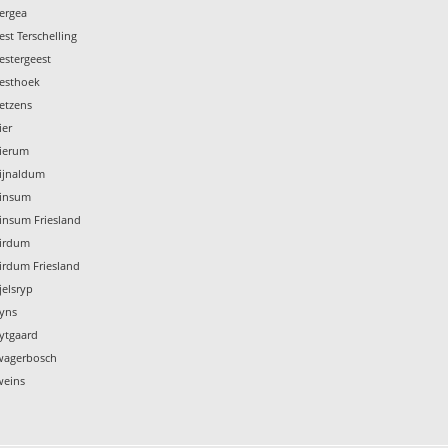
ergea
st Terschelling
estergeest
Westhoek
etzens
ier
Wierum
Wijnaldum
Winsum
insum Friesland
Wirdum
irdum Friesland
jelsryp
Wyns
ytgaard
Zwagerbosch
weins