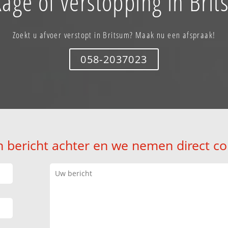
age of verstopping in Bri
Zoekt u afvoer verstopt in Britsum? Maak nu een afspraak!
058-2037023
n bericht achter en we nemen direct co