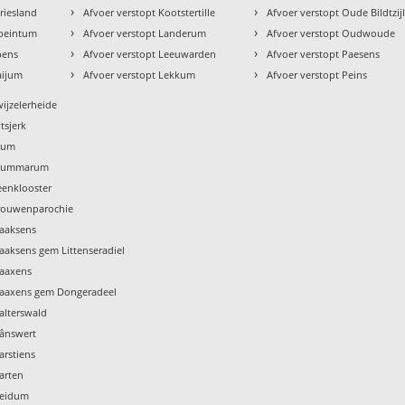
›
›
riesland
Afvoer verstopt Kootstertille
Afvoer verstopt Oude Bildtzij
›
›
ebeintum
Afvoer verstopt Landerum
Afvoer verstopt Oudwoude
›
›
pens
Afvoer verstopt Leeuwarden
Afvoer verstopt Paesens
›
›
aijum
Afvoer verstopt Lekkum
Afvoer verstopt Peins
wijzelerheide
tsjerk
Tzum
 Tzummarum
eenklooster
Vrouwenparochie
Waaksens
aaksens gem Littenseradiel
Waaxens
Waaxens gem Dongeradeel
alterswald
Wânswert
arstiens
arten
Weidum