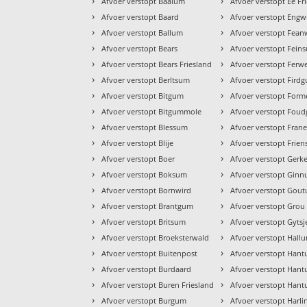
›
›
Afvoer verstopt Baaium
Afvoer verstopt Ee Fr
›
›
Afvoer verstopt Baard
Afvoer verstopt Eng
›
›
Afvoer verstopt Ballum
Afvoer verstopt Fea
›
›
Afvoer verstopt Bears
Afvoer verstopt Fein
›
›
Afvoer verstopt Bears Friesland
Afvoer verstopt Ferwe
›
›
Afvoer verstopt Berltsum
Afvoer verstopt Fird
›
›
Afvoer verstopt Bitgum
Afvoer verstopt For
›
›
Afvoer verstopt Bitgummole
Afvoer verstopt Fou
›
›
Afvoer verstopt Blessum
Afvoer verstopt Fran
›
›
Afvoer verstopt Blije
Afvoer verstopt Frien
›
›
Afvoer verstopt Boer
Afvoer verstopt Gerk
›
›
Afvoer verstopt Boksum
Afvoer verstopt Gin
›
›
Afvoer verstopt Bornwird
Afvoer verstopt Gou
›
›
Afvoer verstopt Brantgum
Afvoer verstopt Grou
›
›
Afvoer verstopt Britsum
Afvoer verstopt Gytsj
›
›
Afvoer verstopt Broeksterwald
Afvoer verstopt Hall
›
›
Afvoer verstopt Buitenpost
Afvoer verstopt Han
›
›
Afvoer verstopt Burdaard
Afvoer verstopt Han
›
›
Afvoer verstopt Buren Friesland
Afvoer verstopt Han
›
›
Afvoer verstopt Burgum
Afvoer verstopt Harl