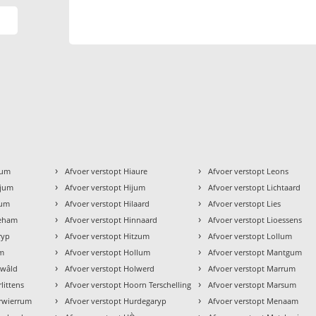
›
›
kum
Afvoer verstopt Hiaure
Afvoer verstopt Leons
›
›
gjum
Afvoer verstopt Hijum
Afvoer verstopt Lichtaard
›
›
zum
Afvoer verstopt Hilaard
Afvoer verstopt Lies
›
›
geham
Afvoer verstopt Hinnaard
Afvoer verstopt Lioessens
›
›
ryp
Afvoer verstopt Hitzum
Afvoer verstopt Lollum
›
›
um
Afvoer verstopt Hollum
Afvoer verstopt Mantgum
›
›
ewâld
Afvoer verstopt Holwerd
Afvoer verstopt Marrum
›
›
littens
Afvoer verstopt Hoorn Terschelling
Afvoer verstopt Marsum
›
›
erwierrum
Afvoer verstopt Hurdegaryp
Afvoer verstopt Menaam