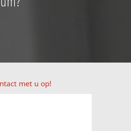
tsum?
ntact met u op!