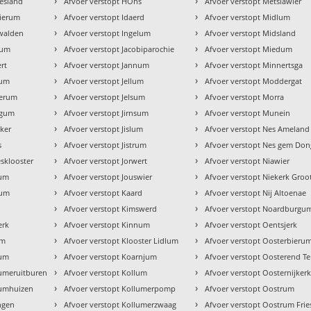
›
›
iesland
Afvoer verstopt HÒns
Afvoer verstopt Metslawier
›
›
wierum
Afvoer verstopt Idaerd
Afvoer verstopt Midlum
›
›
nwalden
Afvoer verstopt Ingelum
Afvoer verstopt Midsland
›
›
sum
Afvoer verstopt Jacobiparochie
Afvoer verstopt Miedum
›
›
rt
Afvoer verstopt Jannum
Afvoer verstopt Minnertsga
›
›
gum
Afvoer verstopt Jellum
Afvoer verstopt Moddergat
›
›
merum
Afvoer verstopt Jelsum
Afvoer verstopt Morra
›
›
dgum
Afvoer verstopt Jirnsum
Afvoer verstopt Munein
›
›
eker
Afvoer verstopt Jislum
Afvoer verstopt Nes Ameland
›
›
s
Afvoer verstopt Jistrum
Afvoer verstopt Nes gem Don
›
›
esklooster
Afvoer verstopt Jorwert
Afvoer verstopt Niawier
›
›
num
Afvoer verstopt Jouswier
Afvoer verstopt Niekerk Groo
›
›
tum
Afvoer verstopt Kaard
Afvoer verstopt Nij Altoenae
›
›
Afvoer verstopt Kimswerd
Afvoer verstopt Noardburgu
›
›
erk
Afvoer verstopt Kinnum
Afvoer verstopt Oentsjerk
›
›
um
Afvoer verstopt Klooster Lidlum
Afvoer verstopt Oosterbieru
›
›
tum
Afvoer verstopt Koarnjum
Afvoer verstopt Oosterend Te
›
›
tumeruitburen
Afvoer verstopt Kollum
Afvoer verstopt Oosternijker
›
›
tumhuizen
Afvoer verstopt Kollumerpomp
Afvoer verstopt Oostrum
›
›
ingen
Afvoer verstopt Kollumerzwaag
Afvoer verstopt Oostrum Frie