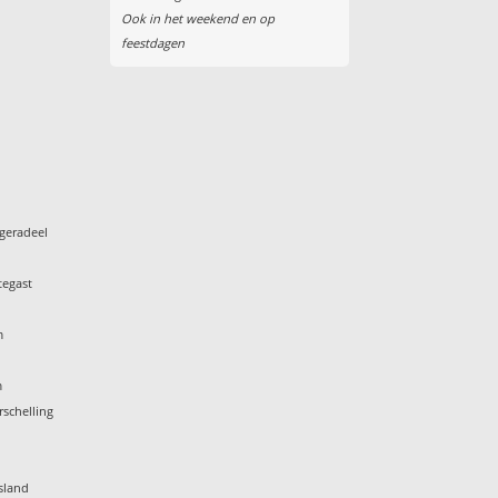
Ook in het weekend en op
feestdagen
geradeel
tegast
m
m
rschelling
k
sland