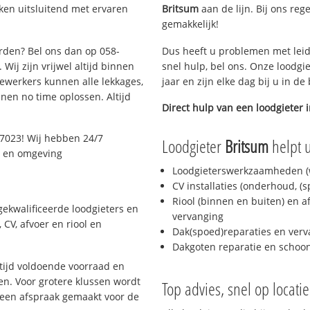
ken uitsluitend met ervaren
Britsum
aan de lijn. Bij ons reg
gemakkelijk!
arden? Bel ons dan op 058-
Dus heeft u problemen met leid
Wij zijn vrijwel altijd binnen
snel hulp, bel ons. Onze loodgi
ewerkers kunnen alle lekkages,
jaar en zijn elke dag bij u in d
en no time oplossen. Altijd
Direct hulp van een loodgieter 
7023! Wij hebben 24/7
Loodgieter
Britsum
helpt u
n en omgeving
Loodgieterswerkzaamheden (w
CV installaties (onderhoud, (
Riool (binnen en buiten) en a
ekwalificeerde loodgieters en
vervanging
CV, afvoer en riool en
Dak(spoed)reparaties en verv
Dakgoten reparatie en scho
ijd voldoende voorraad en
n. Voor grotere klussen wordt
Top advies, snel op locati
 een afspraak gemaakt voor de