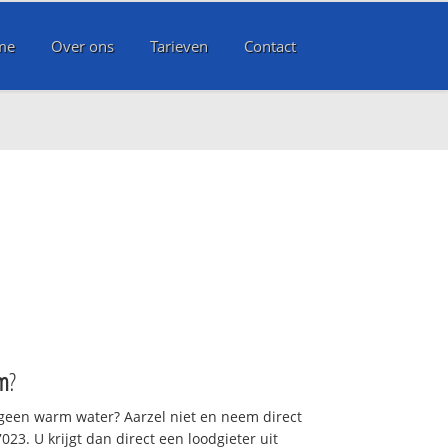
me
Over ons
Tarieven
Contact
m
?
 geen warm water? Aarzel niet en neem direct
23. U krijgt dan direct een loodgieter uit