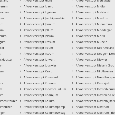
›
›
iesland
Afvoer verstopt HÒns
Afvoer verstopt Metslawier
›
›
wierum
Afvoer verstopt Idaerd
Afvoer verstopt Midlum
›
›
nwalden
Afvoer verstopt Ingelum
Afvoer verstopt Midsland
›
›
sum
Afvoer verstopt Jacobiparochie
Afvoer verstopt Miedum
›
›
rt
Afvoer verstopt Jannum
Afvoer verstopt Minnertsga
›
›
gum
Afvoer verstopt Jellum
Afvoer verstopt Moddergat
›
›
merum
Afvoer verstopt Jelsum
Afvoer verstopt Morra
›
›
dgum
Afvoer verstopt Jirnsum
Afvoer verstopt Munein
›
›
eker
Afvoer verstopt Jislum
Afvoer verstopt Nes Ameland
›
›
s
Afvoer verstopt Jistrum
Afvoer verstopt Nes gem Don
›
›
esklooster
Afvoer verstopt Jorwert
Afvoer verstopt Niawier
›
›
num
Afvoer verstopt Jouswier
Afvoer verstopt Niekerk Groo
›
›
tum
Afvoer verstopt Kaard
Afvoer verstopt Nij Altoenae
›
›
Afvoer verstopt Kimswerd
Afvoer verstopt Noardburgu
›
›
erk
Afvoer verstopt Kinnum
Afvoer verstopt Oentsjerk
›
›
um
Afvoer verstopt Klooster Lidlum
Afvoer verstopt Oosterbieru
›
›
tum
Afvoer verstopt Koarnjum
Afvoer verstopt Oosterend Te
›
›
tumeruitburen
Afvoer verstopt Kollum
Afvoer verstopt Oosternijker
›
›
tumhuizen
Afvoer verstopt Kollumerpomp
Afvoer verstopt Oostrum
›
›
ingen
Afvoer verstopt Kollumerzwaag
Afvoer verstopt Oostrum Frie