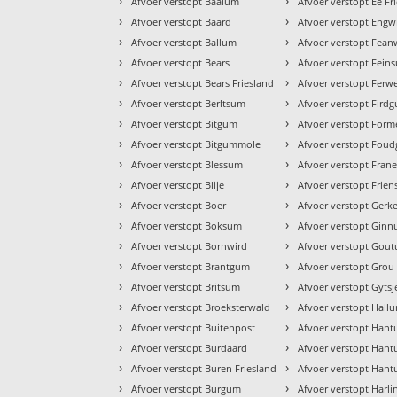
›
›
Afvoer verstopt Baaium
Afvoer verstopt Ee Fr
›
›
Afvoer verstopt Baard
Afvoer verstopt Eng
›
›
Afvoer verstopt Ballum
Afvoer verstopt Fea
›
›
Afvoer verstopt Bears
Afvoer verstopt Fein
›
›
Afvoer verstopt Bears Friesland
Afvoer verstopt Ferwe
›
›
Afvoer verstopt Berltsum
Afvoer verstopt Fird
›
›
Afvoer verstopt Bitgum
Afvoer verstopt For
›
›
Afvoer verstopt Bitgummole
Afvoer verstopt Fou
›
›
Afvoer verstopt Blessum
Afvoer verstopt Fran
›
›
Afvoer verstopt Blije
Afvoer verstopt Frien
›
›
Afvoer verstopt Boer
Afvoer verstopt Gerk
›
›
Afvoer verstopt Boksum
Afvoer verstopt Gin
›
›
Afvoer verstopt Bornwird
Afvoer verstopt Gou
›
›
Afvoer verstopt Brantgum
Afvoer verstopt Grou
›
›
Afvoer verstopt Britsum
Afvoer verstopt Gytsj
›
›
Afvoer verstopt Broeksterwald
Afvoer verstopt Hall
›
›
Afvoer verstopt Buitenpost
Afvoer verstopt Han
›
›
Afvoer verstopt Burdaard
Afvoer verstopt Han
›
›
Afvoer verstopt Buren Friesland
Afvoer verstopt Han
›
›
Afvoer verstopt Burgum
Afvoer verstopt Harl