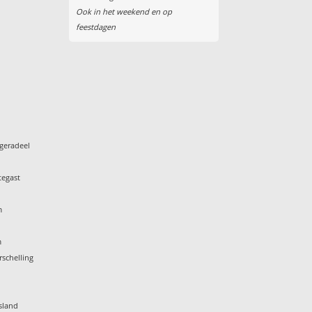
Ook in het weekend en op
feestdagen
geradeel
tegast
m
m
rschelling
k
sland