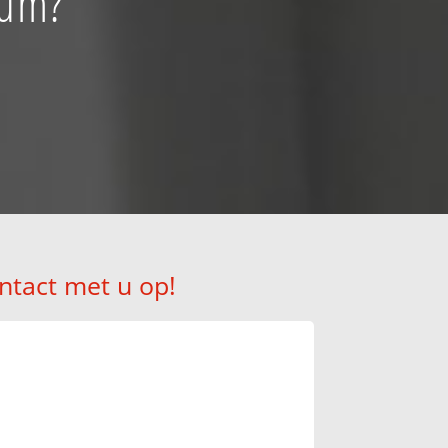
zum?
ntact met u op!