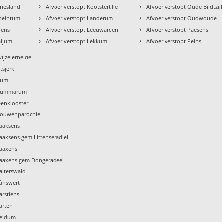
›
›
riesland
Afvoer verstopt Kootstertille
Afvoer verstopt Oude Bildtzij
›
›
ebeintum
Afvoer verstopt Landerum
Afvoer verstopt Oudwoude
›
›
pens
Afvoer verstopt Leeuwarden
Afvoer verstopt Paesens
›
›
aijum
Afvoer verstopt Lekkum
Afvoer verstopt Peins
wijzelerheide
tsjerk
Tzum
 Tzummarum
eenklooster
Vrouwenparochie
Waaksens
aaksens gem Littenseradiel
Waaxens
Waaxens gem Dongeradeel
alterswald
Wânswert
arstiens
arten
Weidum