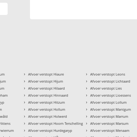
›
›
kum
Afvoer verstopt Hiaure
Afvoer verstopt Leons
›
›
gjum
Afvoer verstopt Hijum
Afvoer verstopt Lichtaard
›
›
zum
Afvoer verstopt Hilaard
Afvoer verstopt Lies
›
›
geham
Afvoer verstopt Hinnaard
Afvoer verstopt Lioessens
›
›
ryp
Afvoer verstopt Hitzum
Afvoer verstopt Lollum
›
›
um
Afvoer verstopt Hollum
Afvoer verstopt Mantgum
›
›
ewâld
Afvoer verstopt Holwerd
Afvoer verstopt Marrum
›
›
littens
Afvoer verstopt Hoorn Terschelling
Afvoer verstopt Marsum
›
›
erwierrum
Afvoer verstopt Hurdegaryp
Afvoer verstopt Menaam