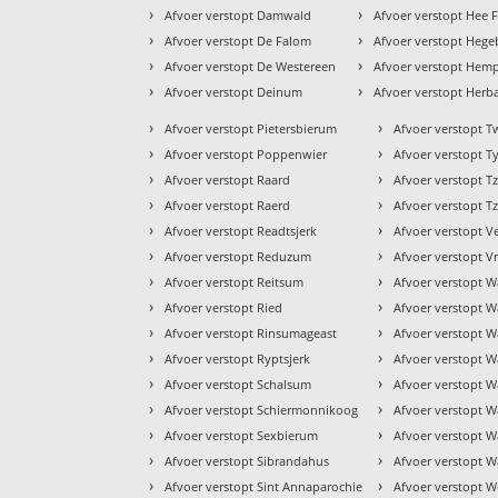
›
›
Afvoer verstopt Damwald
Afvoer verstopt Hee F
›
›
Afvoer verstopt De Falom
Afvoer verstopt Heg
›
›
Afvoer verstopt De Westereen
Afvoer verstopt Hem
›
›
Afvoer verstopt Deinum
Afvoer verstopt Herb
›
›
Afvoer verstopt Pietersbierum
Afvoer verstopt T
›
›
Afvoer verstopt Poppenwier
Afvoer verstopt Ty
›
›
Afvoer verstopt Raard
Afvoer verstopt 
›
›
Afvoer verstopt Raerd
Afvoer verstopt
›
›
Afvoer verstopt Readtsjerk
Afvoer verstopt V
›
›
Afvoer verstopt Reduzum
Afvoer verstopt 
›
›
Afvoer verstopt Reitsum
Afvoer verstopt 
›
›
Afvoer verstopt Ried
Afvoer verstopt W
›
›
Afvoer verstopt Rinsumageast
Afvoer verstopt 
›
›
Afvoer verstopt Ryptsjerk
Afvoer verstopt 
›
›
Afvoer verstopt Schalsum
Afvoer verstopt W
›
›
Afvoer verstopt Schiermonnikoog
Afvoer verstopt 
›
›
Afvoer verstopt Sexbierum
Afvoer verstopt W
›
›
Afvoer verstopt Sibrandahus
Afvoer verstopt W
›
›
Afvoer verstopt Sint Annaparochie
Afvoer verstopt 