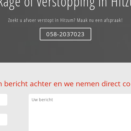
kage of verstopping in Hit
Zoekt u afvoer verstopt in Hitzum? Maak nu een afspraak!
058-2037023
n bericht achter en we nemen direct co