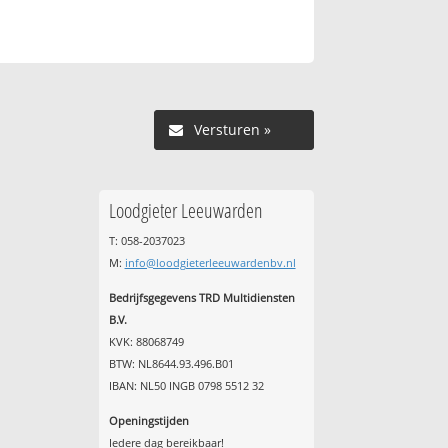
Versturen »
Loodgieter Leeuwarden
T: 058-2037023
M:
info@loodgieterleeuwardenbv.nl
Bedrijfsgegevens TRD Multidiensten
B.V.
KVK: 88068749
BTW: NL8644.93.496.B01
IBAN: NL50 INGB 0798 5512 32
Openingstijden
Iedere dag bereikbaar!