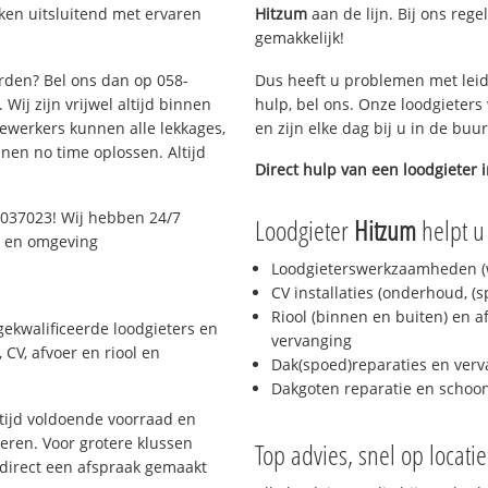
ken uitsluitend met ervaren
Hitzum
aan de lijn. Bij ons rege
gemakkelijk!
arden? Bel ons dan op 058-
Dus heeft u problemen met leid
Wij zijn vrijwel altijd binnen
hulp, bel ons. Onze loodgieters
ewerkers kunnen alle lekkages,
en zijn elke dag bij u in de buu
en no time oplossen. Altijd
Direct hulp van een loodgieter 
2037023! Wij hebben 24/7
Loodgieter
Hitzum
helpt u
n en omgeving
Loodgieterswerkzaamheden (w
CV installaties (onderhoud, (
Riool (binnen en buiten) en a
ekwalificeerde loodgieters en
vervanging
CV, afvoer en riool en
Dak(spoed)reparaties en verv
Dakgoten reparatie en scho
ijd voldoende voorraad en
ren. Voor grotere klussen
Top advies, snel op locati
 direct een afspraak gemaakt