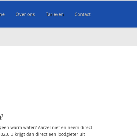
me
Over ons
Tarieven
Contact
m
?
 geen warm water? Aarzel niet en neem direct
23. U krijgt dan direct een loodgieter uit