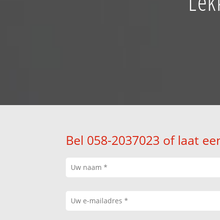
Lek
Bel 058-2037023 of laat ee