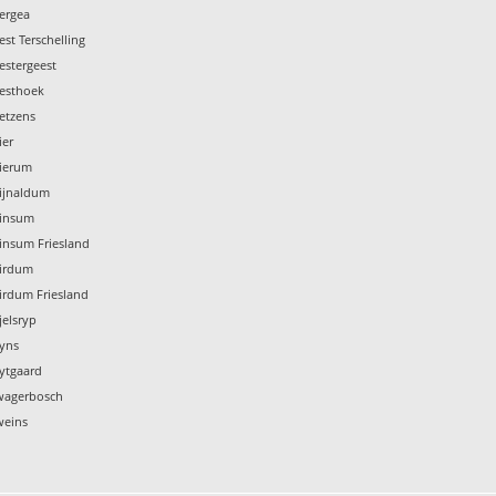
ergea
st Terschelling
estergeest
Westhoek
etzens
ier
Wierum
Wijnaldum
Winsum
insum Friesland
Wirdum
irdum Friesland
jelsryp
Wyns
ytgaard
Zwagerbosch
weins