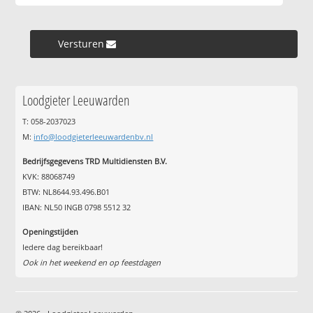
Versturen »
Loodgieter Leeuwarden
T: 058-2037023
M:
info@loodgieterleeuwardenbv.nl
Bedrijfsgegevens TRD Multidiensten B.V.
KVK: 88068749
BTW: NL8644.93.496.B01
IBAN: NL50 INGB 0798 5512 32
Openingstijden
Iedere dag bereikbaar!
Ook in het weekend en op feestdagen