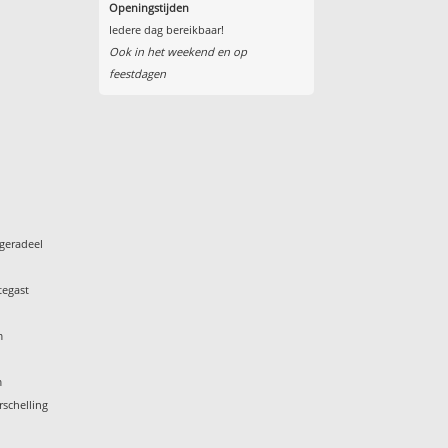
Openingstijden
Iedere dag bereikbaar!
Ook in het weekend en op
feestdagen
geradeel
tegast
m
m
rschelling
k