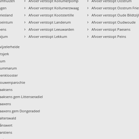
›
›
tumhuizen
Afvoer verstopt Kollumerpomp
Afvoer verstopt Oostrum
›
›
ingen
Afvoer verstopt Kollumerzwaag
Afvoer verstopt Oostrum Frie
›
›
riesland
Afvoer verstopt Kootstertille
Afvoer verstopt Oude Bildtzij
›
›
ebeintum
Afvoer verstopt Landerum
Afvoer verstopt Oudwoude
›
›
pens
Afvoer verstopt Leeuwarden
Afvoer verstopt Paesens
›
›
aijum
Afvoer verstopt Lekkum
Afvoer verstopt Peins
wijzelerheide
tsjerk
Tzum
 Tzummarum
eenklooster
Vrouwenparochie
Waaksens
aaksens gem Littenseradiel
Waaxens
Waaxens gem Dongeradeel
alterswald
Wânswert
arstiens