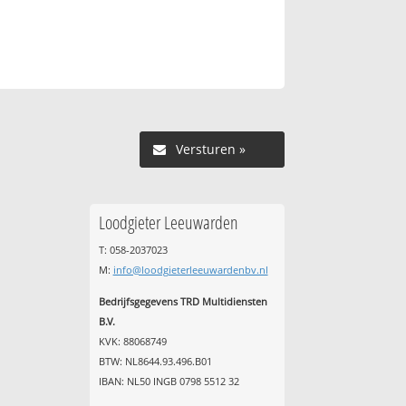
Versturen »
Loodgieter Leeuwarden
T: 058-2037023
M:
info@loodgieterleeuwardenbv.nl
Bedrijfsgegevens TRD Multidiensten
B.V.
KVK: 88068749
BTW: NL8644.93.496.B01
IBAN: NL50 INGB 0798 5512 32