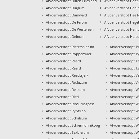
›
›
Afvoer verstopt Buren Friesland
Afvoer verstopt Han
›
›
Afvoer verstopt Burgum
Afvoer verstopt Harl
›
›
Afvoer verstopt Damwald
Afvoer verstopt Hee F
›
›
Afvoer verstopt De Falom
Afvoer verstopt Heg
›
›
Afvoer verstopt De Westereen
Afvoer verstopt Hem
›
›
Afvoer verstopt Deinum
Afvoer verstopt Herb
›
›
Afvoer verstopt Pietersbierum
Afvoer verstopt T
›
›
Afvoer verstopt Poppenwier
Afvoer verstopt Ty
›
›
Afvoer verstopt Raard
Afvoer verstopt 
›
›
Afvoer verstopt Raerd
Afvoer verstopt
›
›
Afvoer verstopt Readtsjerk
Afvoer verstopt V
›
›
Afvoer verstopt Reduzum
Afvoer verstopt 
›
›
Afvoer verstopt Reitsum
Afvoer verstopt 
›
›
Afvoer verstopt Ried
Afvoer verstopt W
›
›
Afvoer verstopt Rinsumageast
Afvoer verstopt 
›
›
Afvoer verstopt Ryptsjerk
Afvoer verstopt 
›
›
Afvoer verstopt Schalsum
Afvoer verstopt W
›
›
Afvoer verstopt Schiermonnikoog
Afvoer verstopt 
›
›
Afvoer verstopt Sexbierum
Afvoer verstopt W