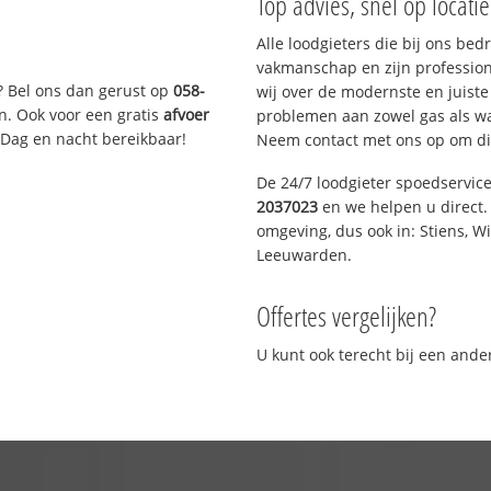
Top advies, snel op locati
Alle loodgieters die bij ons be
vakmanschap en zijn profession
? Bel ons dan gerust op
058-
wij over de modernste en juist
n. Ook voor een gratis
afvoer
problemen aan zowel gas als wat
 Dag en nacht bereikbaar!
Neem contact met ons op om di
De 24/7 loodgieter spoedservic
2037023
en we helpen u direct. 
omgeving, dus ook in: Stiens, W
Leeuwarden.
Offertes vergelijken?
U kunt ook terecht bij een and