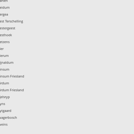
arten
Weidum
ergea
st Terschelling
estergeest
Westhoek
etzens
ier
Wierum
Wijnaldum
Winsum
insum Friesland
Wirdum
irdum Friesland
jelsryp
Wyns
ytgaard
Zwagerbosch
weins