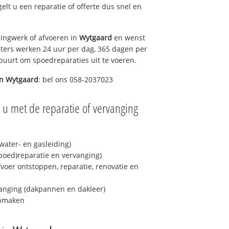
gelt u een reparatie of offerte dus snel en
ingwerk of afvoeren in
Wytgaard
en wenst
eters werken 24 uur per dag, 365 dagen per
e buurt om spoedreparaties uit te voeren.
in
Wytgaard
: bel ons 058-2037023
 u met de reparatie of vervanging
ater- en gasleiding)
spoed)reparatie en vervanging)
fvoer ontstoppen, reparatie, renovatie en
anging (dakpannen en dakleer)
onmaken