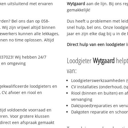
ken uitsluitend met ervaren
Wytgaard
aan de lijn. Bij ons re
gemakkelijk!
arden? Bel ons dan op 058-
Dus heeft u problemen met leid
Wij zijn vrijwel altijd binnen
snel hulp, bel ons. Onze loodgi
ewerkers kunnen alle lekkages,
jaar en zijn elke dag bij u in d
en no time oplossen. Altijd
Direct hulp van een loodgieter 
037023! Wij hebben 24/7
Loodgieter
Wytgaard
helpt
n en omgeving
van:
Loodgieterswerkzaamheden (w
ekwalificeerde loodgieters en
CV installaties (onderhoud, (
CV, afvoer en riool en
Riool (binnen en buiten) en a
vervanging
Dak(spoed)reparaties en verv
ijd voldoende voorraad en
Dakgoten reparatie en scho
ren. Voor grotere klussen
 direct een afspraak gemaakt