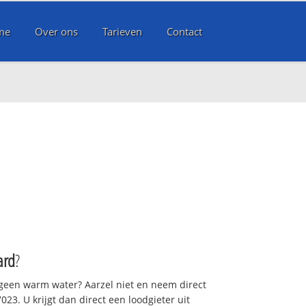
me
Over ons
Tarieven
Contact
d
ard
?
 geen warm water? Aarzel niet en neem direct
23. U krijgt dan direct een loodgieter uit