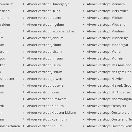
›
›
erwierrum
Afvoer verstopt Hurdegaryp
Afvoer verstopt Menaam
›
›
iesland
Afvoer verstopt HÒns
Afvoer verstopt Metslawier
›
›
wierum
Afvoer verstopt Idaerd
Afvoer verstopt Midlum
›
›
nwalden
Afvoer verstopt Ingelum
Afvoer verstopt Midsland
›
›
sum
Afvoer verstopt Jacobiparochie
Afvoer verstopt Miedum
›
›
rt
Afvoer verstopt Jannum
Afvoer verstopt Minnertsga
›
›
gum
Afvoer verstopt Jellum
Afvoer verstopt Moddergat
›
›
merum
Afvoer verstopt Jelsum
Afvoer verstopt Morra
›
›
dgum
Afvoer verstopt Jirnsum
Afvoer verstopt Munein
›
›
eker
Afvoer verstopt Jislum
Afvoer verstopt Nes Ameland
›
›
s
Afvoer verstopt Jistrum
Afvoer verstopt Nes gem Don
›
›
esklooster
Afvoer verstopt Jorwert
Afvoer verstopt Niawier
›
›
num
Afvoer verstopt Jouswier
Afvoer verstopt Niekerk Groo
›
›
tum
Afvoer verstopt Kaard
Afvoer verstopt Nij Altoenae
›
›
Afvoer verstopt Kimswerd
Afvoer verstopt Noardburgu
›
›
erk
Afvoer verstopt Kinnum
Afvoer verstopt Oentsjerk
›
›
um
Afvoer verstopt Klooster Lidlum
Afvoer verstopt Oosterbieru
›
›
tum
Afvoer verstopt Koarnjum
Afvoer verstopt Oosterend Te
›
›
tumeruitburen
Afvoer verstopt Kollum
Afvoer verstopt Oosternijker