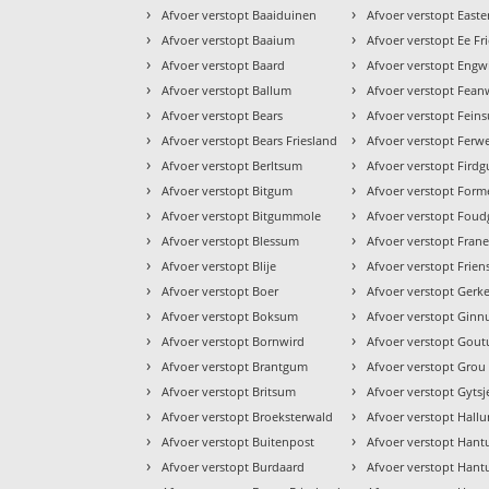
›
›
Afvoer verstopt Baaiduinen
Afvoer verstopt East
›
›
Afvoer verstopt Baaium
Afvoer verstopt Ee Fr
›
›
Afvoer verstopt Baard
Afvoer verstopt Eng
›
›
Afvoer verstopt Ballum
Afvoer verstopt Fea
›
›
Afvoer verstopt Bears
Afvoer verstopt Fein
›
›
Afvoer verstopt Bears Friesland
Afvoer verstopt Ferwe
›
›
Afvoer verstopt Berltsum
Afvoer verstopt Fird
›
›
Afvoer verstopt Bitgum
Afvoer verstopt For
›
›
Afvoer verstopt Bitgummole
Afvoer verstopt Fou
›
›
Afvoer verstopt Blessum
Afvoer verstopt Fran
›
›
Afvoer verstopt Blije
Afvoer verstopt Frien
›
›
Afvoer verstopt Boer
Afvoer verstopt Gerk
›
›
Afvoer verstopt Boksum
Afvoer verstopt Gin
›
›
Afvoer verstopt Bornwird
Afvoer verstopt Gou
›
›
Afvoer verstopt Brantgum
Afvoer verstopt Grou
›
›
Afvoer verstopt Britsum
Afvoer verstopt Gytsj
›
›
Afvoer verstopt Broeksterwald
Afvoer verstopt Hall
›
›
Afvoer verstopt Buitenpost
Afvoer verstopt Han
›
›
Afvoer verstopt Burdaard
Afvoer verstopt Han