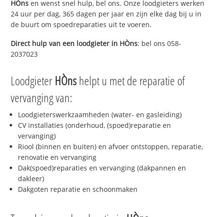
HÒns
en wenst snel hulp, bel ons. Onze loodgieters werken
24 uur per dag, 365 dagen per jaar en zijn elke dag bij u in
de buurt om spoedreparaties uit te voeren.
Direct hulp van een loodgieter in
HÒns
: bel ons 058-
2037023
Loodgieter
HÒns
helpt u met de reparatie of
vervanging van:
Loodgieterswerkzaamheden (water- en gasleiding)
CV installaties (onderhoud, (spoed)reparatie en
vervanging)
Riool (binnen en buiten) en afvoer ontstoppen, reparatie,
renovatie en vervanging
Dak(spoed)reparaties en vervanging (dakpannen en
dakleer)
Dakgoten reparatie en schoonmaken