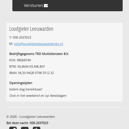
Versturen »
Loodgieter Leeuwarden
T: 058-2037023
M:
info@loodgieterleeuwardenbv.nl
Bedrijfsgegevens TRD Multidiensten B.V.
KVK: 88068749
BTW: NL8644.93.496.B01
IBAN: NL50 INGB 0798 5512 32
Openingstijden
Iedere dag bereikbaar!
Ook in het weekend en op feestdagen
© 2026 - Loodgieter Leeuwarden
Bel deze nacht
:
058-2037023