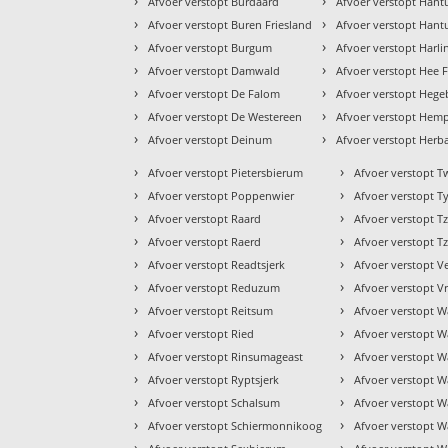
›
›
Afvoer verstopt Burdaard
Afvoer verstopt Han
›
›
Afvoer verstopt Buren Friesland
Afvoer verstopt Han
›
›
Afvoer verstopt Burgum
Afvoer verstopt Harl
›
›
Afvoer verstopt Damwald
Afvoer verstopt Hee F
›
›
Afvoer verstopt De Falom
Afvoer verstopt Heg
›
›
Afvoer verstopt De Westereen
Afvoer verstopt Hem
›
›
Afvoer verstopt Deinum
Afvoer verstopt Herb
›
›
Afvoer verstopt Pietersbierum
Afvoer verstopt T
›
›
Afvoer verstopt Poppenwier
Afvoer verstopt Ty
›
›
Afvoer verstopt Raard
Afvoer verstopt 
›
›
Afvoer verstopt Raerd
Afvoer verstopt
›
›
Afvoer verstopt Readtsjerk
Afvoer verstopt V
›
›
Afvoer verstopt Reduzum
Afvoer verstopt 
›
›
Afvoer verstopt Reitsum
Afvoer verstopt 
›
›
Afvoer verstopt Ried
Afvoer verstopt W
›
›
Afvoer verstopt Rinsumageast
Afvoer verstopt 
›
›
Afvoer verstopt Ryptsjerk
Afvoer verstopt 
›
›
Afvoer verstopt Schalsum
Afvoer verstopt W
›
›
Afvoer verstopt Schiermonnikoog
Afvoer verstopt 
›
›