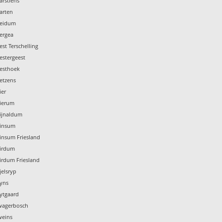
arstiens
arten
Weidum
ergea
st Terschelling
estergeest
Westhoek
etzens
ier
Wierum
Wijnaldum
Winsum
insum Friesland
Wirdum
irdum Friesland
jelsryp
Wyns
ytgaard
Zwagerbosch
weins