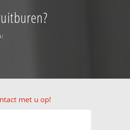
ruitburen?
k!
ntact met u op!