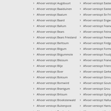
›
›
Afvoer verstopt Augsbuurt
Afvoer verstopt Easter
›
›
Afvoer verstopt Baaiduinen
Afvoer verstopt East
›
›
Afvoer verstopt Baaium
Afvoer verstopt Ee Fr
›
›
Afvoer verstopt Baard
Afvoer verstopt Eng
›
›
Afvoer verstopt Ballum
Afvoer verstopt Fea
›
›
Afvoer verstopt Bears
Afvoer verstopt Fein
›
›
Afvoer verstopt Bears Friesland
Afvoer verstopt Ferwe
›
›
Afvoer verstopt Berltsum
Afvoer verstopt Fird
›
›
Afvoer verstopt Bitgum
Afvoer verstopt For
›
›
Afvoer verstopt Bitgummole
Afvoer verstopt Fou
›
›
Afvoer verstopt Blessum
Afvoer verstopt Fran
›
›
Afvoer verstopt Blije
Afvoer verstopt Frien
›
›
Afvoer verstopt Boer
Afvoer verstopt Gerk
›
›
Afvoer verstopt Boksum
Afvoer verstopt Gin
›
›
Afvoer verstopt Bornwird
Afvoer verstopt Gou
›
›
Afvoer verstopt Brantgum
Afvoer verstopt Grou
›
›
Afvoer verstopt Britsum
Afvoer verstopt Gytsj
›
›
Afvoer verstopt Broeksterwald
Afvoer verstopt Hall
›
›
Afvoer verstopt Buitenpost
Afvoer verstopt Han