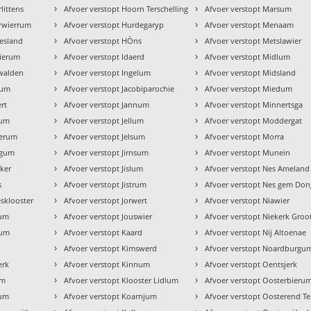
›
›
littens
Afvoer verstopt Hoorn Terschelling
Afvoer verstopt Marsum
›
›
erwierrum
Afvoer verstopt Hurdegaryp
Afvoer verstopt Menaam
›
›
iesland
Afvoer verstopt HÒns
Afvoer verstopt Metslawier
›
›
wierum
Afvoer verstopt Idaerd
Afvoer verstopt Midlum
›
›
nwalden
Afvoer verstopt Ingelum
Afvoer verstopt Midsland
›
›
sum
Afvoer verstopt Jacobiparochie
Afvoer verstopt Miedum
›
›
rt
Afvoer verstopt Jannum
Afvoer verstopt Minnertsga
›
›
gum
Afvoer verstopt Jellum
Afvoer verstopt Moddergat
›
›
merum
Afvoer verstopt Jelsum
Afvoer verstopt Morra
›
›
dgum
Afvoer verstopt Jirnsum
Afvoer verstopt Munein
›
›
eker
Afvoer verstopt Jislum
Afvoer verstopt Nes Ameland
›
›
s
Afvoer verstopt Jistrum
Afvoer verstopt Nes gem Don
›
›
esklooster
Afvoer verstopt Jorwert
Afvoer verstopt Niawier
›
›
num
Afvoer verstopt Jouswier
Afvoer verstopt Niekerk Groo
›
›
tum
Afvoer verstopt Kaard
Afvoer verstopt Nij Altoenae
›
›
Afvoer verstopt Kimswerd
Afvoer verstopt Noardburgu
›
›
erk
Afvoer verstopt Kinnum
Afvoer verstopt Oentsjerk
›
›
um
Afvoer verstopt Klooster Lidlum
Afvoer verstopt Oosterbieru
›
›
tum
Afvoer verstopt Koarnjum
Afvoer verstopt Oosterend Te