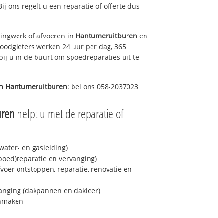
Bij ons regelt u een reparatie of offerte dus
ingwerk of afvoeren in
Hantumeruitburen
en
loodgieters werken 24 uur per dag, 365
bij u in de buurt om spoedreparaties uit te
in
Hantumeruitburen
: bel ons 058-2037023
uren
helpt u met de reparatie of
ater- en gasleiding)
spoed)reparatie en vervanging)
fvoer ontstoppen, reparatie, renovatie en
anging (dakpannen en dakleer)
onmaken