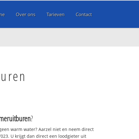
me
Over ons
Tarieven
Contact
buren
meruitburen
?
 geen warm water? Aarzel niet en neem direct
23. U krijgt dan direct een loodgieter uit