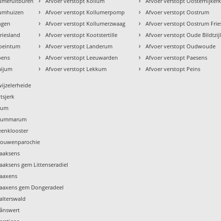
›
›
tumeruitburen
Afvoer verstopt Kollum
Afvoer verstopt Oosternijker
›
›
tumhuizen
Afvoer verstopt Kollumerpomp
Afvoer verstopt Oostrum
›
›
ingen
Afvoer verstopt Kollumerzwaag
Afvoer verstopt Oostrum Frie
›
›
riesland
Afvoer verstopt Kootstertille
Afvoer verstopt Oude Bildtzij
›
›
ebeintum
Afvoer verstopt Landerum
Afvoer verstopt Oudwoude
›
›
pens
Afvoer verstopt Leeuwarden
Afvoer verstopt Paesens
›
›
aijum
Afvoer verstopt Lekkum
Afvoer verstopt Peins
wijzelerheide
tsjerk
Tzum
 Tzummarum
eenklooster
Vrouwenparochie
Waaksens
aaksens gem Littenseradiel
Waaxens
Waaxens gem Dongeradeel
alterswald
Wânswert