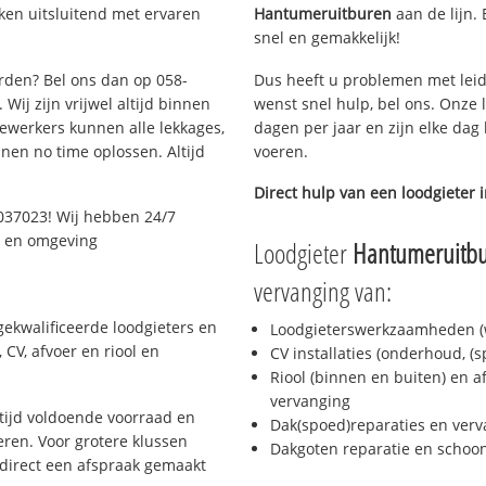
ken uitsluitend met ervaren
Hantumeruitburen
aan de lijn. 
snel en gemakkelijk!
arden? Bel ons dan op 058-
Dus heeft u problemen met leid
Wij zijn vrijwel altijd binnen
wenst snel hulp, bel ons. Onze 
ewerkers kunnen alle lekkages,
dagen per jaar en zijn elke dag 
en no time oplossen. Altijd
voeren.
Direct hulp van een loodgieter 
037023! Wij hebben 24/7
n en omgeving
Loodgieter
Hantumeruitb
vervanging van:
ekwalificeerde loodgieters en
Loodgieterswerkzaamheden (w
CV, afvoer en riool en
CV installaties (onderhoud, (
Riool (binnen en buiten) en a
vervanging
ijd voldoende voorraad en
Dak(spoed)reparaties en verv
ren. Voor grotere klussen
Dakgoten reparatie en scho
 direct een afspraak gemaakt