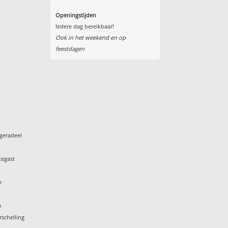
Openingstijden
Iedere dag bereikbaar!
Ook in het weekend en op
feestdagen
geradeel
tegast
m
m
rschelling