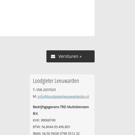
Versturen »
Loodgieter Leeuwarden
T: 058-2037023
M:
info@loodgieterleeuwardenbv.nl
Bedrijfsgegevens TRD Multidiensten
B.V.
KVK: 88068749
BTW: NL8644.93.496.B01
IBAN: NL50 INGB 0798 5512 32