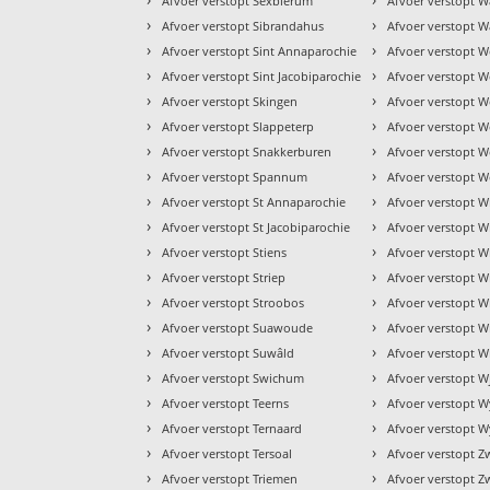
Afvoer verstopt Sexbierum
Afvoer verstopt W
›
›
Afvoer verstopt Sibrandahus
Afvoer verstopt W
›
›
Afvoer verstopt Sint Annaparochie
Afvoer verstopt 
›
›
Afvoer verstopt Sint Jacobiparochie
Afvoer verstopt W
›
›
Afvoer verstopt Skingen
Afvoer verstopt We
›
›
Afvoer verstopt Slappeterp
Afvoer verstopt W
›
›
Afvoer verstopt Snakkerburen
Afvoer verstopt 
›
›
Afvoer verstopt Spannum
Afvoer verstopt W
›
›
Afvoer verstopt St Annaparochie
Afvoer verstopt W
›
›
Afvoer verstopt St Jacobiparochie
Afvoer verstopt 
›
›
Afvoer verstopt Stiens
Afvoer verstopt 
›
›
Afvoer verstopt Striep
Afvoer verstopt 
›
›
Afvoer verstopt Stroobos
Afvoer verstopt W
›
›
Afvoer verstopt Suawoude
Afvoer verstopt 
›
›
Afvoer verstopt Suwâld
Afvoer verstopt W
›
›
Afvoer verstopt Swichum
Afvoer verstopt W
›
›
Afvoer verstopt Teerns
Afvoer verstopt 
›
›
Afvoer verstopt Ternaard
Afvoer verstopt W
›
›
Afvoer verstopt Tersoal
Afvoer verstopt 
›
›
Afvoer verstopt Triemen
Afvoer verstopt Z