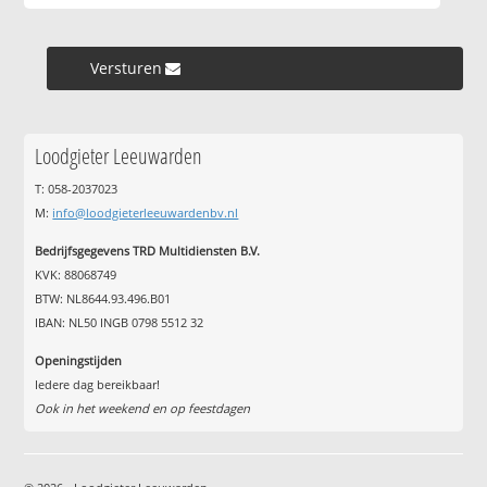
Versturen »
Loodgieter Leeuwarden
T: 058-2037023
M:
info@loodgieterleeuwardenbv.nl
Bedrijfsgegevens TRD Multidiensten B.V.
KVK: 88068749
BTW: NL8644.93.496.B01
IBAN: NL50 INGB 0798 5512 32
Openingstijden
Iedere dag bereikbaar!
Ook in het weekend en op feestdagen