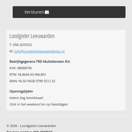
Versturen »
Loodgieter Leeuwarden
T: 058-2037023
M:
info@loodgieterleeuwardenbv.nl
Bedrijfsgegevens TRD Multidiensten B.V.
KVK: 88068749
BTW: NL8644.93.496.B01
IBAN: NL50 INGB 0798 5512 32
Openingstijden
Iedere dag bereikbaar!
Ook in het weekend en op feestdagen
© 2026 - Loodgieter Leeuwarden